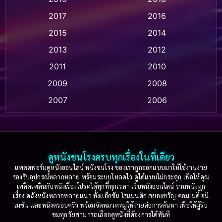
Animation แอนิเมชัน
(1)
2017
2016
Anthology
(2)
2015
2014
Apple TV
(20)
2013
2012
2011
2010
Apple TV+
(318)
2009
2008
Based on a True Story สร้างจากเรื่องจริง
(2)
2007
2006
Based on a True Story เรื่องจริง
(75)
2005
2004
2003
2002
Based on a True Story เรื่องจริง
(36)
2001
2000
ดูหนังชนโรงครบทุกเรื่องในที่เดียว
Based on Novel
(16)
1999
1998
แพลตฟอร์มดูหนังออนไลน์ หนังชนโรง ของเราถูกออกแบบมาให้ใช้งานง่าย
รองรับอุปกรณ์หลากหลาย พร้อมระบบโหลดไว ดูได้แบบไม่กระตุก เพื่อให้คุณ
Betrayal
(1)
1997
1996
เพลิดเพลินกับหนังเรื่องโปรดได้ทุกที่ทุกเวลา เว็บหนังออนไลน์ รวมหนังทุก
เรื่อง คลังหนังหลากหลายแนว ทั้งแอ็กชัน โรแมนติก สยองขวัญ คอมเมดี้ อนิ
1995
1994
เมชัน และหนังครอบครัว พร้อมจัดหมวดหมู่ให้ง่ายต่อการค้นหา เพื่อให้ผู้รับ
Biography
(3)
ชมทุกวัยสามารถเลือกดูหนังที่ต้องการได้ทันที
1993
1992