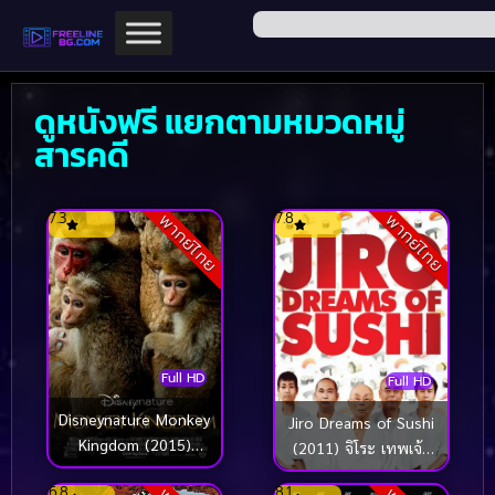
ดูหนังฟรี แยกตามหมวดหมู่
สารคดี
7.3
7.8
พากย์ไทย
พากย์ไทย
Full HD
Full HD
Disneynature Monkey
Jiro Dreams of Sushi
Kingdom (2015)
(2011) จิโระ เทพเจ้า
อาณาจักรลิง จากป่าไม้สู่
ซูชิ
6.8
8.1