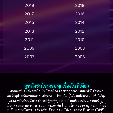
2019
2018
Animation แอนิเมชัน
(1)
2017
2016
Anthology
(2)
2015
2014
Apple TV
(20)
2013
2012
2011
2010
Apple TV+
(318)
2009
2008
Based on a True Story สร้างจากเรื่องจริง
(2)
2007
2006
Based on a True Story เรื่องจริง
(75)
2005
2004
2003
2002
Based on a True Story เรื่องจริง
(36)
2001
2000
ดูหนังชนโรงครบทุกเรื่องในที่เดียว
Based on Novel
(16)
1999
1998
แพลตฟอร์มดูหนังออนไลน์ หนังชนโรง ของเราถูกออกแบบมาให้ใช้งานง่าย
รองรับอุปกรณ์หลากหลาย พร้อมระบบโหลดไว ดูได้แบบไม่กระตุก เพื่อให้คุณ
Betrayal
(1)
1997
1996
เพลิดเพลินกับหนังเรื่องโปรดได้ทุกที่ทุกเวลา เว็บหนังออนไลน์ รวมหนังทุก
เรื่อง คลังหนังหลากหลายแนว ทั้งแอ็กชัน โรแมนติก สยองขวัญ คอมเมดี้ อนิ
1995
1994
เมชัน และหนังครอบครัว พร้อมจัดหมวดหมู่ให้ง่ายต่อการค้นหา เพื่อให้ผู้รับ
Biography
(3)