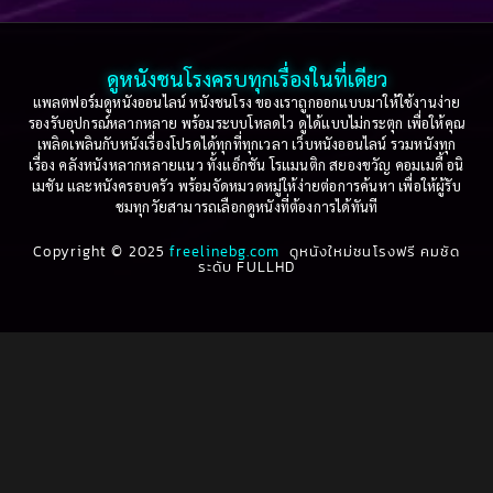
2003
2002
Based on a True Story เรื่องจริง
(79)
2001
2000
ดูหนังชนโรงครบทุกเรื่องในที่เดียว
Based on Novel
(16)
1999
1998
แพลตฟอร์มดูหนังออนไลน์ หนังชนโรง ของเราถูกออกแบบมาให้ใช้งานง่าย
รองรับอุปกรณ์หลากหลาย พร้อมระบบโหลดไว ดูได้แบบไม่กระตุก เพื่อให้คุณ
Betrayal
(1)
1997
1996
เพลิดเพลินกับหนังเรื่องโปรดได้ทุกที่ทุกเวลา เว็บหนังออนไลน์ รวมหนังทุก
เรื่อง คลังหนังหลากหลายแนว ทั้งแอ็กชัน โรแมนติก สยองขวัญ คอมเมดี้ อนิ
1995
1994
เมชัน และหนังครอบครัว พร้อมจัดหมวดหมู่ให้ง่ายต่อการค้นหา เพื่อให้ผู้รับ
Biography
(3)
ชมทุกวัยสามารถเลือกดูหนังที่ต้องการได้ทันที
1993
1992
Biography ชีวประวัติ
(61)
Copyright © 2025
1991
freelinebg.com
ดูหนังใหม่ชนโรงฟรี คมชัด
1990
ระดับ FULLHD
1989
1988
Biography ชีวิตจริง
(81)
1987
1986
Black Comedy
(16)
1985
1984
Classic คลาสสิค
(1)
1983
1982
1981
1980
Classic หนังคลาสสิก
(22)
1979
1978
Classic หนังคลาสสิก
(46)