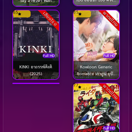
Sky ลาพิวต้า พลิก
ยังเป็นเธอ (2017)
ตำนานเหนือเวหา
6.5
8.5
พากย์ไทย
เสียงโรง
(1986)
Full HD
Full HD
Full HD
KINKI อาถรรพ์คิงคิ
Kowloon Generic
Kamen Rider Gavv:
(2025)
Romance เกาลูน อุบัติ
Invaders of the
รักปริศนาลับ (2025)
Candy House มาสค์ไร
8.1
7.7
พากย์ไทย
พากย์ไทย
เดอร์ กาบุ เดอะมูฟวี่ ศึก
บุกบ้านขนมหวาน
(2025)
Full HD