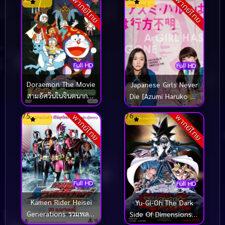
พากย์ไทย
พากย์ไทย
(1983)
Full HD
Full HD
Doraemon The Movie
Japanese Girls Never
สามอัศวินในจินตนาการ
Die [Azumi Haruko wa
(1994)
yukue fumei] โมเอะไม่
7.5
7.6
พากย์ไทย
พากย์ไทย
เคยตาย (2017)
Full HD
Full HD
Kamen Rider Heisei
Yu-Gi-Oh The Dark
Generations รวมพล 5
Side Of Dimensions ยู