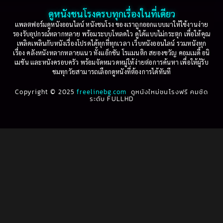
2001
2000
ดูหนังชนโรงครบทุกเรื่องในที่เดียว
Based on Novel
(16)
1999
1998
แพลตฟอร์มดูหนังออนไลน์ หนังชนโรง ของเราถูกออกแบบมาให้ใช้งานง่าย
รองรับอุปกรณ์หลากหลาย พร้อมระบบโหลดไว ดูได้แบบไม่กระตุก เพื่อให้คุณ
Betrayal
(1)
1997
1996
เพลิดเพลินกับหนังเรื่องโปรดได้ทุกที่ทุกเวลา เว็บหนังออนไลน์ รวมหนังทุก
เรื่อง คลังหนังหลากหลายแนว ทั้งแอ็กชัน โรแมนติก สยองขวัญ คอมเมดี้ อนิ
1995
1994
เมชัน และหนังครอบครัว พร้อมจัดหมวดหมู่ให้ง่ายต่อการค้นหา เพื่อให้ผู้รับ
Biography
(3)
ชมทุกวัยสามารถเลือกดูหนังที่ต้องการได้ทันที
1993
1992
Biography ชีวประวัติ
(61)
Copyright © 2025
1991
freelinebg.com
ดูหนังใหม่ชนโรงฟรี คมชัด
1990
ระดับ FULLHD
1989
1988
Biography ชีวิตจริง
(80)
1987
1986
Black Comedy
(16)
1985
1984
Classic คลาสสิค
(1)
1983
1982
1981
1980
Classic หนังคลาสสิก
(264)
1979
1978
Classic หนังคลาสสิก
(22)
1977
1976