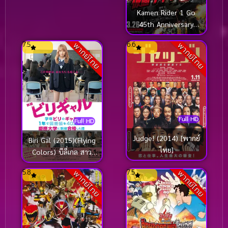
Kamen Rider 1 Go
45th Anniversary
(2016) มาสค์ไรเดอร์
7.5
6.6
พากย์ไทย
พากย์ไทย
หมายเลข 1 ไอ้มดแดง
อาละวาด
Full HD
Full HD
Judge! (2014) [พากย์
Biri Gal (2015)(Flying
ไทย]
Colors) บีลี่เกล สาว
น้อยวัยวุ่น (ซับไทย)
5.8
7.5
พากย์ไทย
พากย์ไทย