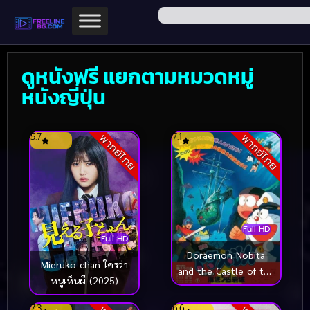
ดูหนังฟรี แยกตามหมวดหมู่
หนังญี่ปุ่น
5.7
7.1
พากย์ไทย
พากย์ไทย
Full HD
Full HD
Doraemon Nobita
Mieruko-chan ใครว่า
and the Castle of the
หนูเห็นผี (2025)
Undersea Devil ตะลุย
ปราสาทใต้สมุทร
7.3
6.6