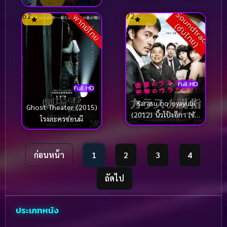
Strikes Back (1998)
S
o
u
n
d
t
r
a
c
k
ซั
บ
ไ
ท
ย
6.2
7.2
พากย์ไทย
ความแค้นของมิวทู
(
)
Full HD
Full HD
Karasu no oyayubi
Ghost Theater (2015)
(2012) นิ้วโป้งอีกา [ซับ
โรงละครซ่อนผี
ไทย]
ก่อนหน้า
1
2
3
4
ถัดไป
ประเภทหนัง