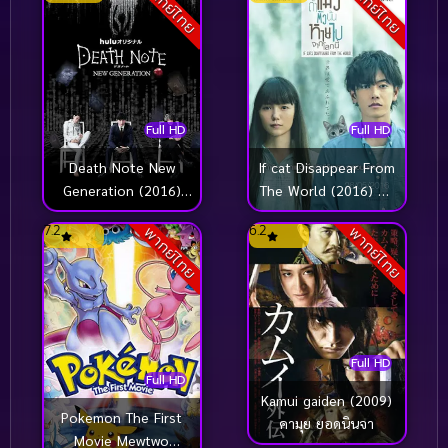
พากย์ไทย
พากย์ไทย
Full HD
Full HD
Death Note New
If cat Disappear From
Generation (2016)
The World (2016) ถ้า
ปฐมบท สมุดมรณะ [ซับ
แมวตัวนั้นหายไปจาก
7.2
6.2
พากย์ไทย
พากย์ไทย
ไทย]
โลกนี้
Full HD
Full HD
Kamui gaiden (2009)
Pokemon The First
คามุย ยอดนินจา
Movie Mewtwo