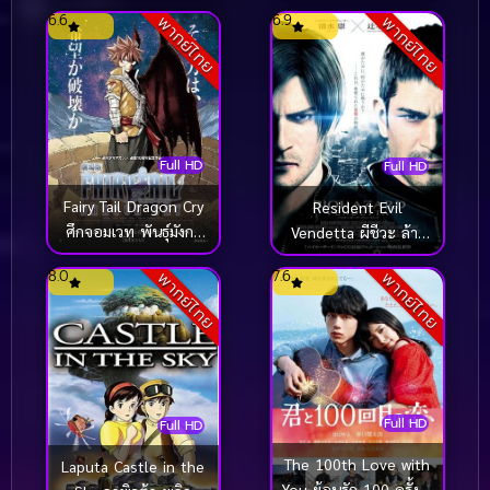
มาสค์ไรเดอร์ ปะทะ ดร.
กิโอ เกมกลคนอัจฉริยะ
6.6
6.9
พากย์ไทย
พากย์ไทย
แพ็คแมน (2017)
ศึกปริศนาด้านมืด
(2016)
Full HD
Full HD
Fairy Tail Dragon Cry
Resident Evil
ศึกจอมเวท พันธุ์มังกร
Vendetta ผีชีวะ ล้าง
(Gekijôban) (2017)
บางเชื้อคลั่ง (2017)
8.0
7.6
พากย์ไทย
พากย์ไทย
Full HD
Full HD
The 100th Love with
Laputa Castle in the
You ย้อนรัก 100 ครั้ง ก็