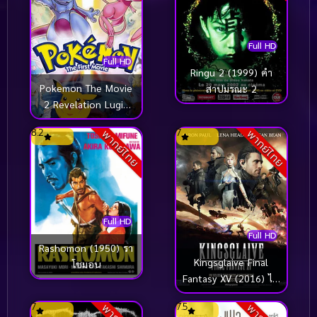
Full HD
Full HD
Ringu 2 (1999) คำ
Pokemon The Movie
สาปมรณะ 2
2 Revelation Lugia
(1999) โปเกมอน เดอะ
8.2
7
พากย์ไทย
พากย์ไทย
มูฟวี่ ตอน ลูเกีย จ้าว
แห่งทะเลลึก
Full HD
Full HD
Rashomon (1950) รา
Kingsglaive Final
โชมอน
Fantasy XV (2016) ไฟ
นอล แฟนตาซี 15
7
7.5
สงครามแห่งราชันย์