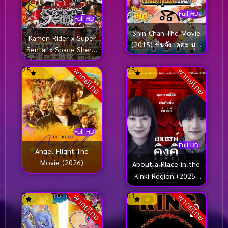
Full HD
Full HD
Shin Chan The Movie
Kamen Rider x Super
(2015) ชินจัง เดอะ มูฟ
Sentai x Space Sheriff
วี่ ศึกยอดคุณพ่อโรบอท
Super Hero Taisen Z
7.5
7.5
พากย์ไทย
พากย์ไทย
(2013) มาสค์ไรเดอร์ x
ซูเปอร์เซนไท x ตำรวจ
อวกาศ ซูเปอร์ฮีโร่ไทเซน
Z
Full HD
Full HD
Angel Flight The
Movie (2026)
About a Place in the
Kinki Region (2025)
อาถรรพ์คิงคิ
7
6.1
พากย์ไทย
พากย์ไทย