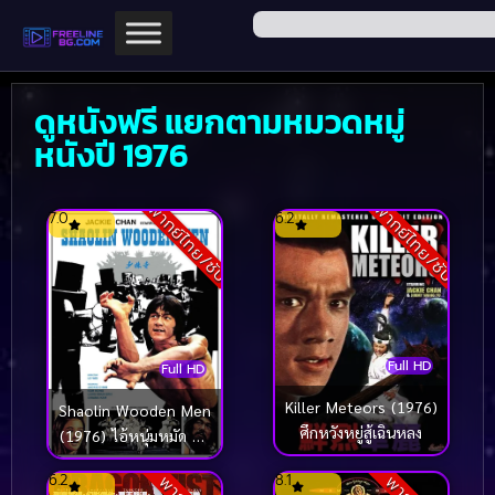
ดูหนังฟรี แยกตามหมวดหมู่
หนังปี 1976
พากย์ไทย/ซับ
พากย์ไทย/ซับ
7.0
6.2
Full HD
Full HD
Killer Meteors (1976)
Shaolin Wooden Men
ศึกหวังหยู่สู้เฉินหลง
(1976) ไอ้หนุ่มหมัด 18
ท่านรก
6.2
8.1