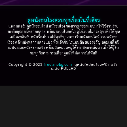
2003
2002
Based on a True Story เรื่องจริง
(74)
2001
2000
ดูหนังชนโรงครบทุกเรื่องในที่เดียว
Based on Novel
(16)
1999
1998
แพลตฟอร์มดูหนังออนไลน์ หนังชนโรง ของเราถูกออกแบบมาให้ใช้งานง่าย
รองรับอุปกรณ์หลากหลาย พร้อมระบบโหลดไว ดูได้แบบไม่กระตุก เพื่อให้คุณ
Betrayal
(1)
1997
1996
เพลิดเพลินกับหนังเรื่องโปรดได้ทุกที่ทุกเวลา เว็บหนังออนไลน์ รวมหนังทุก
เรื่อง คลังหนังหลากหลายแนว ทั้งแอ็กชัน โรแมนติก สยองขวัญ คอมเมดี้ อนิ
1995
1994
เมชัน และหนังครอบครัว พร้อมจัดหมวดหมู่ให้ง่ายต่อการค้นหา เพื่อให้ผู้รับ
Biography
(3)
ชมทุกวัยสามารถเลือกดูหนังที่ต้องการได้ทันที
1993
1992
Biography ชีวประวัติ
(61)
Copyright © 2025
1991
freelinebg.com
ดูหนังใหม่ชนโรงฟรี คมชัด
1990
ระดับ FULLHD
1989
1988
Biography ชีวิตจริง
(78)
1987
1986
Black Comedy
(16)
1985
1984
Classic คลาสสิค
(1)
1983
1982
1981
1980
Classic หนังคลาสสิก
(22)
1979
1978
Classic หนังคลาสสิก
(46)