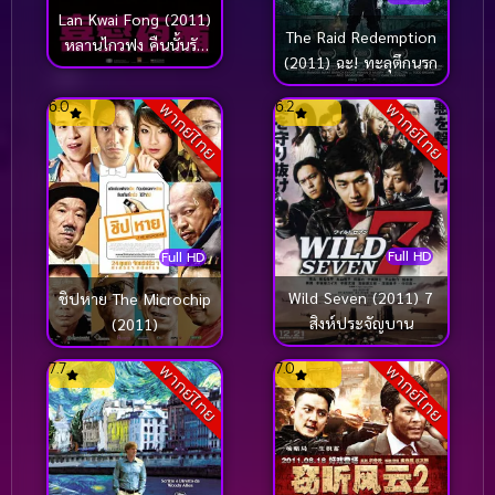
Lan Kwai Fong (2011)
The Raid Redemption
หลานไกวฟง คืนนั้นรัก
(2011) ฉะ! ทะลุตึกนรก
ฝังใจ
6.0
6.2
พากย์ไทย
พากย์ไทย
Full HD
Full HD
Wild Seven (2011) 7
ชิปหาย The Microchip
สิงห์ประจัญบาน
(2011)
7.7
7.0
พากย์ไทย
พากย์ไทย