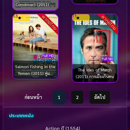
Convincer) (2011) กล
สาปมังกร
เกมอาชญากรรมต้มลวง
6.8
7.1
พากย์ไทย
พากย์ไทย
ฝัน
Full HD
Full HD
Salmon Fishing in the
The Ides of March
Yemen (2011) คู่แท้
(2011) การเมืองกินคน
หัวใจติดเบ็ด
ก่อนหน้า
1
2
ถัดไป
ประเภทหนัง
Action บู๊
(1,554)