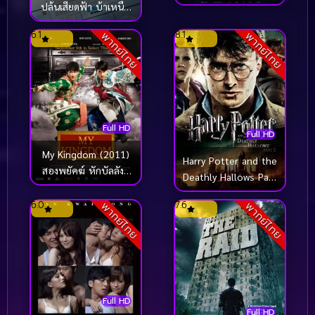
ปล้นเสียดฟ้า บ้าเหนือ
เมฆ
6.1
8.1
พากย์ไทย
พากย์ไทย
Full HD
Full HD
My Kingdom (2011)
Harry Potter and the
สองพยัคฆ์ หักบัลลังก์
Deathly Hallows Part
มังกร
2 (2011) แฮร์รี่ พอต
6.0
7.6
พากย์ไทย
พากย์ไทย
เตอร์ กับ เครื่องราง
ยมฑูต ตอน 2
Full HD
Full HD