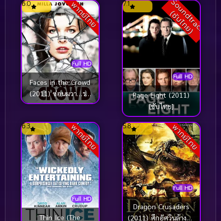
S
o
u
n
d
t
r
a
c
k
ซั
บ
ไ
ท
ย
6.0
7.1
พากย์ไทย
(
)
Full HD
Full HD
Faces in the Crowd
(2011) ซ่อนผวา…รอ
Page Eight (2011)
เชือด
[ซับไทย]
6.3
5.8
พากย์ไทย
พากย์ไทย
Full HD
Full HD
Dragon Crusaders
Thin Ice (The
(2011) ศึกอัศวินล้างคำ