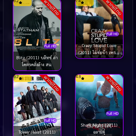
6.2
7.4
พากย์ไทย
พากย์ไทย
Full HD
Crazy Stupid Love
Full HD
(2011) โง่เซ่อบ้า เพราะ
Blitz (2011) บลิทซ์ ล่า
ว่าความรัก
โคตรคลั่งล้าง สน.
6.2
4.8
พากย์ไทย
พากย์ไทย
Full HD
Full HD
Shark Night (2011)
ฉลามดุ
Tower Heist (2011)