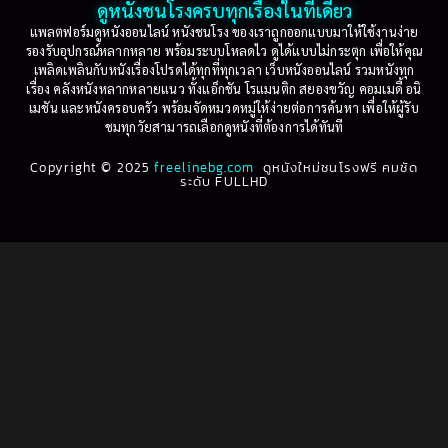
ดูหนังชนโรงครบทุกเรื่องในที่เดียว
Based on Novel
(16)
1999
1998
แพลตฟอร์มดูหนังออนไลน์ หนังชนโรง ของเราถูกออกแบบมาให้ใช้งานง่าย
รองรับอุปกรณ์หลากหลาย พร้อมระบบโหลดไว ดูได้แบบไม่กระตุก เพื่อให้คุณ
Betrayal
(1)
1997
1996
เพลิดเพลินกับหนังเรื่องโปรดได้ทุกที่ทุกเวลา เว็บหนังออนไลน์ รวมหนังทุก
เรื่อง คลังหนังหลากหลายแนว ทั้งแอ็กชัน โรแมนติก สยองขวัญ คอมเมดี้ อนิ
1995
1994
เมชัน และหนังครอบครัว พร้อมจัดหมวดหมู่ให้ง่ายต่อการค้นหา เพื่อให้ผู้รับ
Biography
(3)
ชมทุกวัยสามารถเลือกดูหนังที่ต้องการได้ทันที
1993
1992
Biography ชีวประวัติ
(61)
Copyright © 2025
1991
freelinebg.com
ดูหนังใหม่ชนโรงฟรี คมชัด
1990
ระดับ FULLHD
1989
1988
Biography ชีวิตจริง
(80)
1987
1986
Black Comedy
(16)
1985
1984
Classic คลาสสิค
(1)
1983
1982
1981
1980
Classic หนังคลาสสิก
(22)
1979
1978
Classic หนังคลาสสิก
(46)
1977
1976
Classic หนังคลาสสิก
(268)
1975
1974