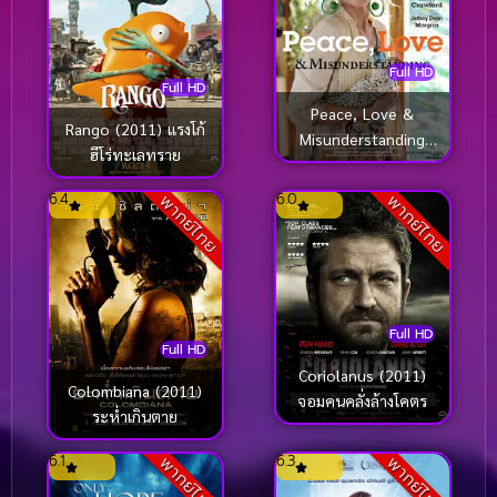
Full HD
Full HD
Peace, Love &
Rango (2011) แรงโก้
Misunderstanding
ฮีโร่ทะเลทราย
(2011) อุ่นไอรักวันหวน
คืน
6.4
6.0
พากย์ไทย
พากย์ไทย
Full HD
Full HD
Coriolanus (2011)
Colombiana (2011)
จอมคนคลั่งล้างโคตร
ระห่ำเกินตาย
6.1
6.3
พากย์ไทย
พากย์ไทย