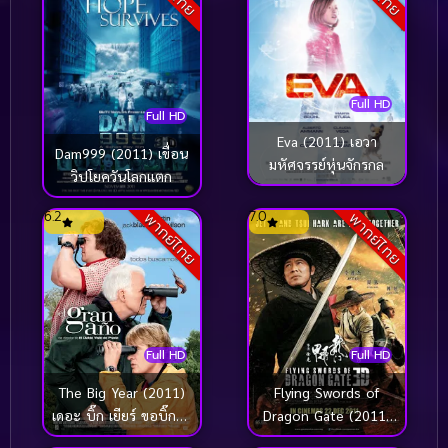
Full HD
Full HD
Eva (2011) เอวา
Dam999 (2011) เขื่อน
มหัศจรรย์หุ่นจักรกล
วิปโยควันโลกแตก
6.2
7.0
พากย์ไทย
พากย์ไทย
Full HD
Full HD
The Big Year (2011)
Flying Swords of
เดอะ บิ๊ก เยียร์ ขอบิ๊กสัก
Dragon Gate (2011)
ปีนะ
พยัคฆ์ตะลุยพยัคฆ์