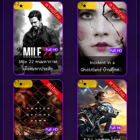
6.2
7.5
พากย์ไทย
พากย์ไทย
(2018)
Full HD
Full HD
Mile 22 คนมหากาฬ
Incident in a
เดือดมหาประลัย
Ghostland บ้านตุ๊กตาดุ
(2018)
(2018)
6.7
6.3
พากย์ไทย
ซับไทย
Full HD
Full HD
A-X-L แอคเซล โคตร