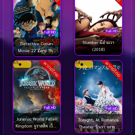
Full HD
Full HD
Slumber ผีอำผวา
Detective Conan
(2018)
Movie 22 Zero The
Enforcer ยอดนักสืบจิ๋ว
6.5
7.4
พากย์ไทย
พากย์ไทย
โคนัน ปฏิบัติการสายลับ
เดอะซีโร่ (2018)
Full HD
Full HD
Jurassic World Fallen
Tonight, At Romance
Kingdom จูราสสิค เวิลด์
Theater รักเรา จะพบ
อาณาจักรล่มสลาย
กัน (2018)