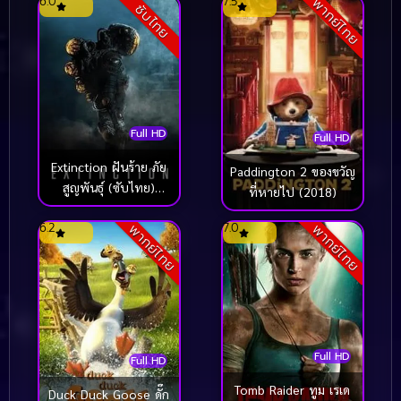
6.0
7.5
พากย์ไทย
ซับไทย
Full HD
Full HD
Extinction ฝันร้าย ภัย
Paddington 2 ของขวัญ
สูญพันธุ์ (ซับไทย)
ที่หายไป (2018)
(2018)
6.2
7.0
พากย์ไทย
พากย์ไทย
Full HD
Full HD
Tomb Raider ทูม เรเด
Duck Duck Goose ดั๊ก