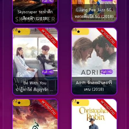
Full HD
Luang Pee Jazz 5G
Skyscraper ระห่ำตึก
หลวงพี่เเจ๊ส 5G (2018)
เสียดฟ้า (2018)
7.8
6.6
พากย์ไทย
พากย์ไทย
Full HD
Full HD
Adrift รักเธอฝ่าเฮอร์ริ
Be With You
เคน (2018)
ปาฏิหาริย์ สัญญารัก ฤดู
ฝน (2018)
7.2
7.3
พากย์ไทย
พากย์ไทย