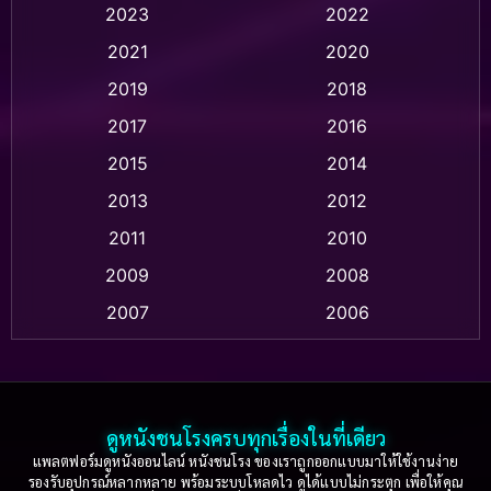
2023
2022
Animation แอนิเมชั่น
(1)
2021
2020
2019
2018
Animation แอนิเมชัน
(1)
2017
2016
Anthology
(2)
2015
2014
Apple TV
(20)
2013
2012
2011
2010
Apple TV+
(318)
2009
2008
Based on a True Story สร้างจากเรื่องจริง
(2)
2007
2006
Based on a True Story เรื่องจริง
(75)
2005
2004
2003
2002
Based on a True Story เรื่องจริง
(36)
2001
2000
ดูหนังชนโรงครบทุกเรื่องในที่เดียว
Based on Novel
(16)
1999
1998
แพลตฟอร์มดูหนังออนไลน์ หนังชนโรง ของเราถูกออกแบบมาให้ใช้งานง่าย
รองรับอุปกรณ์หลากหลาย พร้อมระบบโหลดไว ดูได้แบบไม่กระตุก เพื่อให้คุณ