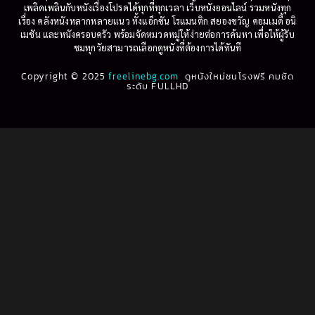
Betrayal
(1)
1997
1996
เพลิดเพลินกับหนังเรื่องโปรดได้ทุกที่ทุกเวลา เว็บหนังออนไลน์ รวมหนังทุก
เรื่อง คลังหนังหลากหลายแนว ทั้งแอ็กชัน โรแมนติก สยองขวัญ คอมเมดี้ อนิ
1995
1994
เมชัน และหนังครอบครัว พร้อมจัดหมวดหมู่ให้ง่ายต่อการค้นหา เพื่อให้ผู้รับ
Biography
(3)
ชมทุกวัยสามารถเลือกดูหนังที่ต้องการได้ทันที
1993
1992
Biography ชีวประวัติ
(61)
Copyright © 2025
1991
freelinebg.com
ดูหนังใหม่ชนโรงฟรี คมชัด
1990
ระดับ FULLHD
1989
1988
Biography ชีวิตจริง
(80)
1987
1986
Black Comedy
(16)
1985
1984
Classic คลาสสิค
(1)
1983
1982
1981
1980
Classic หนังคลาสสิก
(264)
1979
1978
Classic หนังคลาสสิก
(22)
1977
1976
Classic หนังคลาสสิก
(46)
1975
1974
1973
1972
Comedy คอมเมดี้
(1)