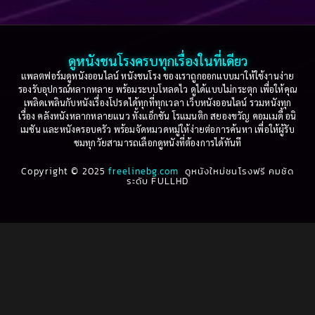
Based on a True Story เรื่องจริง
(75)
2005
2004
2003
2002
Based on a True Story เรื่องจริง
(36)
2001
2000
ดูหนังชนโรงครบทุกเรื่องในที่เดียว
Based on Novel
(16)
1999
1998
แพลตฟอร์มดูหนังออนไลน์ หนังชนโรง ของเราถูกออกแบบมาให้ใช้งานง่าย
รองรับอุปกรณ์หลากหลาย พร้อมระบบโหลดไว ดูได้แบบไม่กระตุก เพื่อให้คุณ
Betrayal
(1)
1997
1996
เพลิดเพลินกับหนังเรื่องโปรดได้ทุกที่ทุกเวลา เว็บหนังออนไลน์ รวมหนังทุก
เรื่อง คลังหนังหลากหลายแนว ทั้งแอ็กชัน โรแมนติก สยองขวัญ คอมเมดี้ อนิ
1995
1994
เมชัน และหนังครอบครัว พร้อมจัดหมวดหมู่ให้ง่ายต่อการค้นหา เพื่อให้ผู้รับ
Biography
(3)
ชมทุกวัยสามารถเลือกดูหนังที่ต้องการได้ทันที
1993
1992
Biography ชีวประวัติ
(61)
Copyright © 2025
1991
freelinebg.com
ดูหนังใหม่ชนโรงฟรี คมชัด
1990
ระดับ FULLHD
1989
1988
Biography ชีวิตจริง
(80)
1987
1986
Black Comedy
(16)
1985
1984
Classic คลาสสิค
(1)
1983
1982
1981
1980
Classic หนังคลาสสิก
(264)
1979
1978