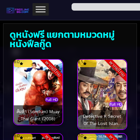
ดูหนังฟรี แยกตามหมวดหมู่
หนังฟีลกู๊ด
6.0
6.5
พากย์ไทย
พากย์ไทย
Full HD
Full HD
ส้มตำ (Somtum) Muay
Detective K Secret
Thai Giant (2008)
Of The Lost Island
(2015) ยอดนักสืบ พลิก
6.0
7.0
โชซอน