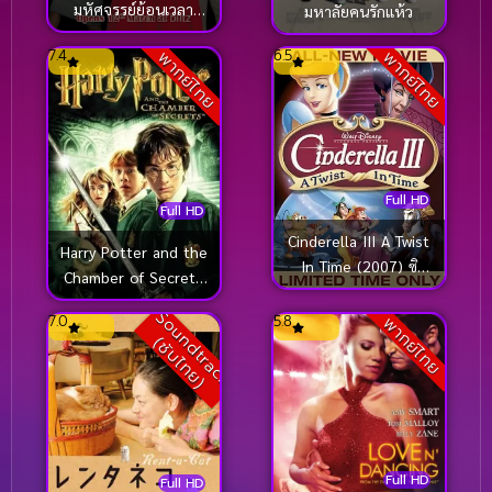
มหัศจรรย์ย้อนเวลา
มหาลัยคนรักแห้ว
คุณย่าวัยใส
7.4
6.5
พากย์ไทย
พากย์ไทย
Full HD
Full HD
Cinderella III A Twist
Harry Potter and the
In Time (2007) ซิ
Chamber of Secrets
นเดอเรลล่า 3 ตอน
(2002) แฮร์รี่ พอตเตอร์
S
o
u
n
d
t
r
a
c
k
ซั
บ
ไ
ท
ย
เวทมนตร์เปลี่ยนอดีต
7.0
5.8
พากย์ไทย
กับห้องแห่งความลับ
(
)
Full HD
Full HD