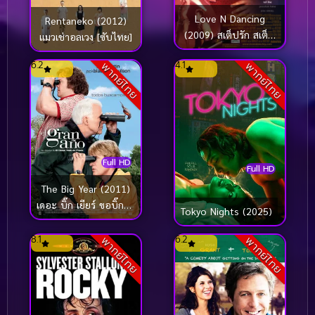
Love N Dancing
Rentaneko (2012)
(2009) สเต็ปรัก สเต็ป
แมวเช่าอลเวง [ซับไทย]
ฝัน
6.2
4.1
พากย์ไทย
พากย์ไทย
Full HD
Full HD
The Big Year (2011)
เดอะ บิ๊ก เยียร์ ขอบิ๊กสัก
Tokyo Nights (2025)
ปีนะ
8.1
6.2
พากย์ไทย
พากย์ไทย