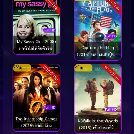
พากย์ไทย
พากย์ไทย
Full HD
Full HD
My Sassy Girl (2008)
Capture The Flag
ยกหัวใจให้ยัยตัวร้าย
(2015) หลานแสบปู่ซ่าส์
ฝ่าโลกตะลุยดวงจันทร์
6.0
6.4
พากย์ไทย
พากย์ไทย
Full HD
Full HD
The Internship Games
A Walk in the Woods
(2015) เกมล่าเกม
(2015) เข้าป่าหาชีวิต