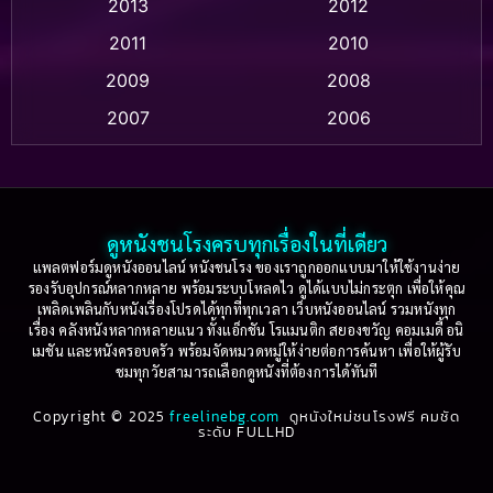
2013
2012
2011
2010
Apple TV+
(318)
2009
2008
Based on a True Story สร้างจากเรื่องจริง
(2)
2007
2006
Based on a True Story เรื่องจริง
(36)
2005
2004
2003
2002
Based on a True Story เรื่องจริง
(77)
2001
2000
ดูหนังชนโรงครบทุกเรื่องในที่เดียว
Based on Novel
(16)
1999
1998
แพลตฟอร์มดูหนังออนไลน์ หนังชนโรง ของเราถูกออกแบบมาให้ใช้งานง่าย
รองรับอุปกรณ์หลากหลาย พร้อมระบบโหลดไว ดูได้แบบไม่กระตุก เพื่อให้คุณ
Betrayal
(1)
1997
1996
เพลิดเพลินกับหนังเรื่องโปรดได้ทุกที่ทุกเวลา เว็บหนังออนไลน์ รวมหนังทุก
เรื่อง คลังหนังหลากหลายแนว ทั้งแอ็กชัน โรแมนติก สยองขวัญ คอมเมดี้ อนิ
1995
1994
เมชัน และหนังครอบครัว พร้อมจัดหมวดหมู่ให้ง่ายต่อการค้นหา เพื่อให้ผู้รับ
Biography
(3)
ชมทุกวัยสามารถเลือกดูหนังที่ต้องการได้ทันที
1993
1992
Biography ชีวประวัติ
(61)
Copyright © 2025
1991
freelinebg.com
ดูหนังใหม่ชนโรงฟรี คมชัด
1990
ระดับ FULLHD
1989
1988
Biography ชีวิตจริง
(80)
1987
1986