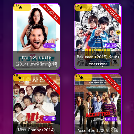
ฉบับคนวัยดึก [ซับไทย]
6.0
7.2
พากย์ไทย
พากย์ไทย
Full HD
Full HD
Bakuman (2015) วัยซน
It’s Not a Date
คนการ์ตูน
(2014) เดทพิลึกหนุ่มขี้จุ๊
7.8
6.6
พากย์ไทย
พากย์ไทย
Full HD
Full HD
Miss Granny (2014)
Accepted (2006) จิ๊จ๊ะ