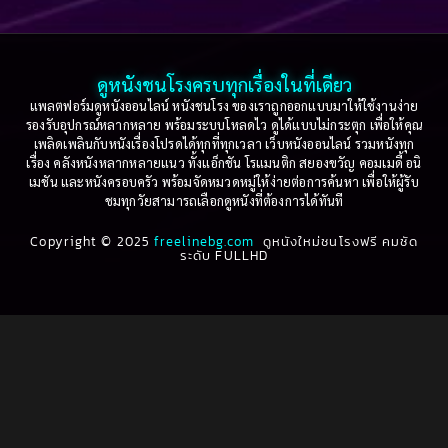
Based on a True Story เรื่องจริง
(36)
2005
2004
2003
2002
Based on a True Story เรื่องจริง
(79)
2001
2000
ดูหนังชนโรงครบทุกเรื่องในที่เดียว
Based on Novel
(16)
1999
1998
แพลตฟอร์มดูหนังออนไลน์ หนังชนโรง ของเราถูกออกแบบมาให้ใช้งานง่าย
รองรับอุปกรณ์หลากหลาย พร้อมระบบโหลดไว ดูได้แบบไม่กระตุก เพื่อให้คุณ
Betrayal
(1)
1997
1996
เพลิดเพลินกับหนังเรื่องโปรดได้ทุกที่ทุกเวลา เว็บหนังออนไลน์ รวมหนังทุก
เรื่อง คลังหนังหลากหลายแนว ทั้งแอ็กชัน โรแมนติก สยองขวัญ คอมเมดี้ อนิ
1995
1994
เมชัน และหนังครอบครัว พร้อมจัดหมวดหมู่ให้ง่ายต่อการค้นหา เพื่อให้ผู้รับ
Biography
(3)
ชมทุกวัยสามารถเลือกดูหนังที่ต้องการได้ทันที
1993
1992
Biography ชีวประวัติ
(61)
Copyright © 2025
1991
freelinebg.com
ดูหนังใหม่ชนโรงฟรี คมชัด
1990
ระดับ FULLHD
1989
1988
Biography ชีวิตจริง
(81)
1987
1986
Black Comedy
(16)
1985
1984
Classic คลาสสิค
(1)
1983
1982
1981
1980
Classic หนังคลาสสิก
(22)
1979
1978