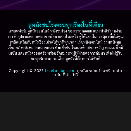
Based on a True Story เรื่องจริง
(75)
2005
2004
2003
2002
Based on a True Story เรื่องจริง
(36)
2001
2000
ดูหนังชนโรงครบทุกเรื่องในที่เดียว
Based on Novel
(16)
1999
1998
แพลตฟอร์มดูหนังออนไลน์ หนังชนโรง ของเราถูกออกแบบมาให้ใช้งานง่าย
รองรับอุปกรณ์หลากหลาย พร้อมระบบโหลดไว ดูได้แบบไม่กระตุก เพื่อให้คุณ
Betrayal
(1)
1997
1996
เพลิดเพลินกับหนังเรื่องโปรดได้ทุกที่ทุกเวลา เว็บหนังออนไลน์ รวมหนังทุก
เรื่อง คลังหนังหลากหลายแนว ทั้งแอ็กชัน โรแมนติก สยองขวัญ คอมเมดี้ อนิ
1995
1994
เมชัน และหนังครอบครัว พร้อมจัดหมวดหมู่ให้ง่ายต่อการค้นหา เพื่อให้ผู้รับ
Biography
(3)
ชมทุกวัยสามารถเลือกดูหนังที่ต้องการได้ทันที
1993
1992
Biography ชีวประวัติ
(61)
Copyright © 2025
1991
freelinebg.com
ดูหนังใหม่ชนโรงฟรี คมชัด
1990
ระดับ FULLHD
1989
1988
Biography ชีวิตจริง
(80)
1987
1986
Black Comedy
(16)
1985
1984
Classic คลาสสิค
(1)
1983
1982
1981
1980
Classic หนังคลาสสิก
(264)
1979
1978