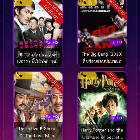
S
o
u
n
d
t
r
a
c
k
ซั
บ
ไ
ท
ย
7.2
5.8
พากย์ไทย
เมืองกระจก
(
)
Full HD
Full HD
The Big Bang (2010)
Karasu no oyayubi
สืบร้อนซ่อนปมมรณะ
(2012) นิ้วโป้งอีกา [ซับ
ไทย]
6.5
7.4
พากย์ไทย
พากย์ไทย
Full HD
Full HD
Detective K Secret
Harry Potter and the
Of The Lost Island
Chamber of Secrets