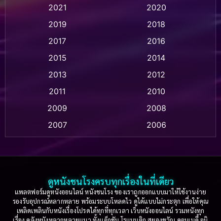
Animation แอนิเมชั่น
(1)
2021
2020
2019
2018
Animation แอนิเมชัน
(1)
2017
2016
Anthology
(2)
2015
2014
Apple TV
(20)
2013
2012
2011
2010
Apple TV+
(318)
2009
2008
Based on a True Story สร้างจากเรื่องจริง
(2)
2007
2006
Based on a True Story เรื่องจริง
(75)
2005
2004
2003
2002
Based on a True Story เรื่องจริง
(36)
2001
2000
ดูหนังชนโรงครบทุกเรื่องในที่เดียว
Based on Novel
(16)
1999
1998
แพลตฟอร์มดูหนังออนไลน์ หนังชนโรง ของเราถูกออกแบบมาให้ใช้งานง่าย
รองรับอุปกรณ์หลากหลาย พร้อมระบบโหลดไว ดูได้แบบไม่กระตุก เพื่อให้คุณ
Betrayal
(1)
1997
1996
เพลิดเพลินกับหนังเรื่องโปรดได้ทุกที่ทุกเวลา เว็บหนังออนไลน์ รวมหนังทุก
เรื่อง คลังหนังหลากหลายแนว ทั้งแอ็กชัน โรแมนติก สยองขวัญ คอมเมดี้ อนิ