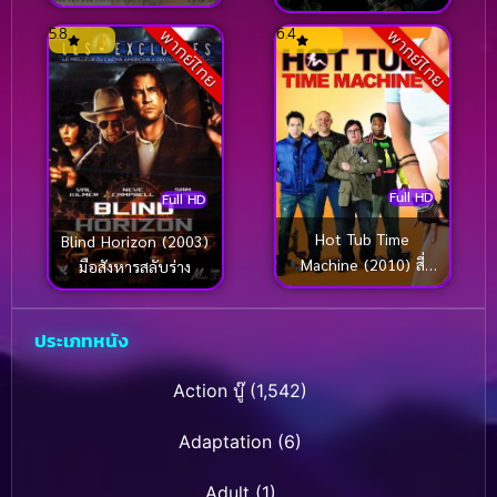
(2015) ยอดนักสืบ พลิก
(2002) แฮร์รี่ พอตเตอร์
5.8
6.4
พากย์ไทย
พากย์ไทย
โชซอน
กับห้องแห่งความลับ
Full HD
Full HD
Hot Tub Time
Blind Horizon (2003)
Machine (2010) สี่
มือสังหารสลับร่าง
เกลอเจาะเวลาป่วนอดีต
ประเภทหนัง
Action บู๊
(1,542)
Adaptation
(6)
Adult
(1)