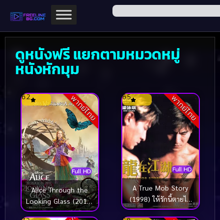
ดูหนังฟรี แยกตามหมวดหมู่
หนังหักมุม
6.2
6.5
พากย์ไทย
พากย์ไทย
Full HD
Full HD
A True Mob Story
Alice Through the
(1998) ให้รักนี้ตายไป
Looking Glass (2016)
กับเขา
อลิซ ผจญมหัศจรรย์