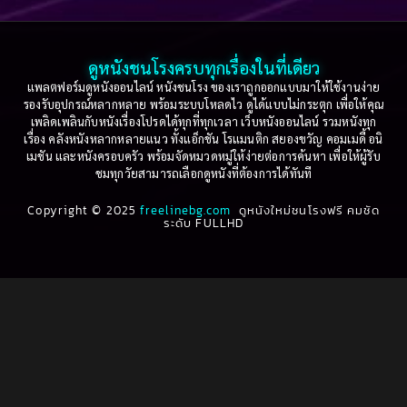
2003
2002
Based on a True Story เรื่องจริง
(36)
2001
2000
ดูหนังชนโรงครบทุกเรื่องในที่เดียว
Based on Novel
(16)
1999
1998
แพลตฟอร์มดูหนังออนไลน์ หนังชนโรง ของเราถูกออกแบบมาให้ใช้งานง่าย
รองรับอุปกรณ์หลากหลาย พร้อมระบบโหลดไว ดูได้แบบไม่กระตุก เพื่อให้คุณ
Betrayal
(1)
1997
1996
เพลิดเพลินกับหนังเรื่องโปรดได้ทุกที่ทุกเวลา เว็บหนังออนไลน์ รวมหนังทุก
เรื่อง คลังหนังหลากหลายแนว ทั้งแอ็กชัน โรแมนติก สยองขวัญ คอมเมดี้ อนิ
1995
1994
เมชัน และหนังครอบครัว พร้อมจัดหมวดหมู่ให้ง่ายต่อการค้นหา เพื่อให้ผู้รับ
Biography
(3)
ชมทุกวัยสามารถเลือกดูหนังที่ต้องการได้ทันที
1993
1992
Biography ชีวประวัติ
(61)
Copyright © 2025
1991
freelinebg.com
ดูหนังใหม่ชนโรงฟรี คมชัด
1990
ระดับ FULLHD
1989
1988
Biography ชีวิตจริง
(80)
1987
1986
Black Comedy
(16)
1985
1984
Classic คลาสสิค
(1)
1983
1982
1981
1980
Classic หนังคลาสสิก
(264)
1979
1978