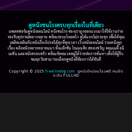
Based on a True Story เรื่องจริง
(36)
2005
2004
2003
2002
Based on a True Story เรื่องจริง
(77)
2001
2000
ดูหนังชนโรงครบทุกเรื่องในที่เดียว
Based on Novel
(16)
1999
1998
แพลตฟอร์มดูหนังออนไลน์ หนังชนโรง ของเราถูกออกแบบมาให้ใช้งานง่าย
รองรับอุปกรณ์หลากหลาย พร้อมระบบโหลดไว ดูได้แบบไม่กระตุก เพื่อให้คุณ
Betrayal
(1)
1997
1996
เพลิดเพลินกับหนังเรื่องโปรดได้ทุกที่ทุกเวลา เว็บหนังออนไลน์ รวมหนังทุก
เรื่อง คลังหนังหลากหลายแนว ทั้งแอ็กชัน โรแมนติก สยองขวัญ คอมเมดี้ อนิ
1995
1994
เมชัน และหนังครอบครัว พร้อมจัดหมวดหมู่ให้ง่ายต่อการค้นหา เพื่อให้ผู้รับ
Biography
(3)
ชมทุกวัยสามารถเลือกดูหนังที่ต้องการได้ทันที
1993
1992
Biography ชีวประวัติ
(61)
Copyright © 2025
1991
freelinebg.com
ดูหนังใหม่ชนโรงฟรี คมชัด
1990
ระดับ FULLHD
1989
1988
Biography ชีวิตจริง
(80)
1987
1986
Black Comedy
(16)
1985
1984
Classic คลาสสิค
(1)
1983
1982
1981
1980
Classic หนังคลาสสิก
(46)
1979
1978