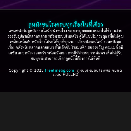
Based on a True Story เรื่องจริง
(77)
2005
2004
2003
2002
Based on a True Story เรื่องจริง
(36)
2001
2000
ดูหนังชนโรงครบทุกเรื่องในที่เดียว
Based on Novel
(16)
1999
1998
แพลตฟอร์มดูหนังออนไลน์ หนังชนโรง ของเราถูกออกแบบมาให้ใช้งานง่าย
รองรับอุปกรณ์หลากหลาย พร้อมระบบโหลดไว ดูได้แบบไม่กระตุก เพื่อให้คุณ
Betrayal
(1)
1997
1996
เพลิดเพลินกับหนังเรื่องโปรดได้ทุกที่ทุกเวลา เว็บหนังออนไลน์ รวมหนังทุก
เรื่อง คลังหนังหลากหลายแนว ทั้งแอ็กชัน โรแมนติก สยองขวัญ คอมเมดี้ อนิ
1995
1994
เมชัน และหนังครอบครัว พร้อมจัดหมวดหมู่ให้ง่ายต่อการค้นหา เพื่อให้ผู้รับ
Biography
(3)
ชมทุกวัยสามารถเลือกดูหนังที่ต้องการได้ทันที
1993
1992
Biography ชีวประวัติ
(61)
Copyright © 2025
1991
freelinebg.com
ดูหนังใหม่ชนโรงฟรี คมชัด
1990
ระดับ FULLHD
1989
1988
Biography ชีวิตจริง
(80)
1987
1986
Black Comedy
(16)
1985
1984
Classic คลาสสิค
(1)
1983
1982
1981
1980
Classic หนังคลาสสิก
(268)
1979
1978