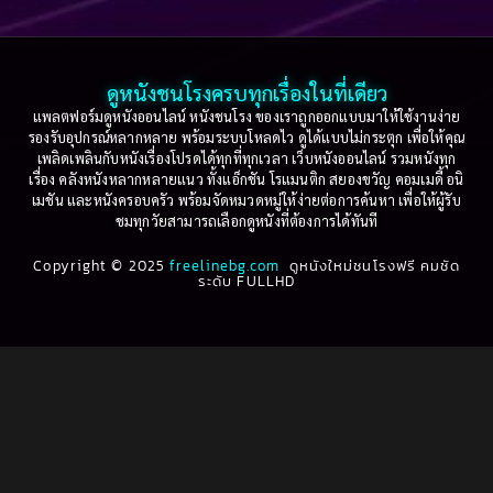
Based on a True Story เรื่องจริง
(75)
2005
2004
2003
2002
Based on a True Story เรื่องจริง
(36)
2001
2000
ดูหนังชนโรงครบทุกเรื่องในที่เดียว
Based on Novel
(16)
1999
1998
แพลตฟอร์มดูหนังออนไลน์ หนังชนโรง ของเราถูกออกแบบมาให้ใช้งานง่าย
รองรับอุปกรณ์หลากหลาย พร้อมระบบโหลดไว ดูได้แบบไม่กระตุก เพื่อให้คุณ
Betrayal
(1)
1997
1996
เพลิดเพลินกับหนังเรื่องโปรดได้ทุกที่ทุกเวลา เว็บหนังออนไลน์ รวมหนังทุก
เรื่อง คลังหนังหลากหลายแนว ทั้งแอ็กชัน โรแมนติก สยองขวัญ คอมเมดี้ อนิ
1995
1994
เมชัน และหนังครอบครัว พร้อมจัดหมวดหมู่ให้ง่ายต่อการค้นหา เพื่อให้ผู้รับ
Biography
(3)
ชมทุกวัยสามารถเลือกดูหนังที่ต้องการได้ทันที
1993
1992
Biography ชีวประวัติ
(61)
Copyright © 2025
1991
freelinebg.com
ดูหนังใหม่ชนโรงฟรี คมชัด
1990
ระดับ FULLHD
1989
1988
Biography ชีวิตจริง
(80)
1987
1986
Black Comedy
(16)
1985
1984
Classic คลาสสิค
(1)
1983
1982
1981
1980
Classic หนังคลาสสิก
(264)
1979
1978