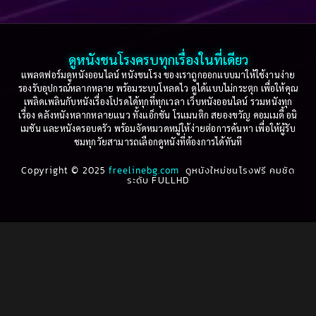
Based on a True Story เรื่องจริง
(36)
2005
2004
2003
2002
Based on a True Story เรื่องจริง
(77)
2001
2000
ดูหนังชนโรงครบทุกเรื่องในที่เดียว
Based on Novel
(16)
1999
1998
แพลตฟอร์มดูหนังออนไลน์ หนังชนโรง ของเราถูกออกแบบมาให้ใช้งานง่าย
รองรับอุปกรณ์หลากหลาย พร้อมระบบโหลดไว ดูได้แบบไม่กระตุก เพื่อให้คุณ
Betrayal
(1)
1997
1996
เพลิดเพลินกับหนังเรื่องโปรดได้ทุกที่ทุกเวลา เว็บหนังออนไลน์ รวมหนังทุก
เรื่อง คลังหนังหลากหลายแนว ทั้งแอ็กชัน โรแมนติก สยองขวัญ คอมเมดี้ อนิ
1995
1994
เมชัน และหนังครอบครัว พร้อมจัดหมวดหมู่ให้ง่ายต่อการค้นหา เพื่อให้ผู้รับ
Biography
(3)
ชมทุกวัยสามารถเลือกดูหนังที่ต้องการได้ทันที
1993
1992
Biography ชีวประวัติ
(61)
Copyright © 2025
1991
freelinebg.com
ดูหนังใหม่ชนโรงฟรี คมชัด
1990
ระดับ FULLHD
1989
1988
Biography ชีวิตจริง
(80)
1987
1986
Black Comedy
(16)
1985
1984
Classic คลาสสิค
(1)
1983
1982
1981
1980
Classic หนังคลาสสิก
(266)
1979
1978