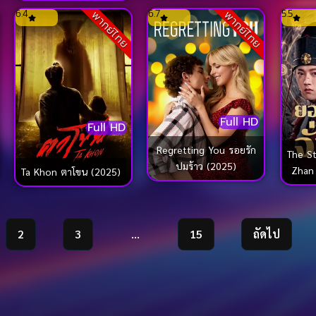
6.4
6.7
5.5
พากย์ไทย
พากย์ไทย
Full HD
Full HD
Regretting You รอยรัก
The St
ปมร้าว (2025)
Zhan Zha
Ta Khon ตาโขน (2025)
จ
2
3
…
15
ถัดไป