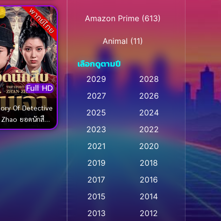
พากย์ไทย
Amazon Prime
(613)
Animal
(11)
เลือกดูตามปี
Animation การ์ตูน
(28)
2029
2028
Animation การ์ตูน
Full HD
2027
2026
(236)
ory Of Detective
2025
2024
o ยอดนักสืบ
Animation การ์ตูน
(32)
2023
2022
ั่นเจา (2025)
Animation อนิเมชั่น
(1)
2021
2020
2019
2018
Animation แอนิเมชั่น
(1)
2017
2016
Animation แอนิเมชัน
(1)
2015
2014
Anthology
(2)
2013
2012