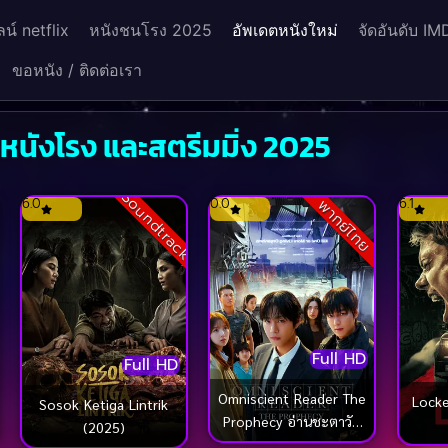
น์ netflix
หนังชนโรง 2025
อัพเดตหนังใหม่
จัดอันดับ IM
ขอหนัง / ติดต่อเรา
งหนังโรง และสตรีมมิ่ง 2025
k
Soundtrack
6.0
0.0
6.1
พากย์ไทย
Full HD
Full HD
Omniscient Reader The
Locked ล็อก ล่
Sosok Ketiga Lintrik
Prophecy อ่านชะตาวัน
(2025)
สิ้นโลก (2025)