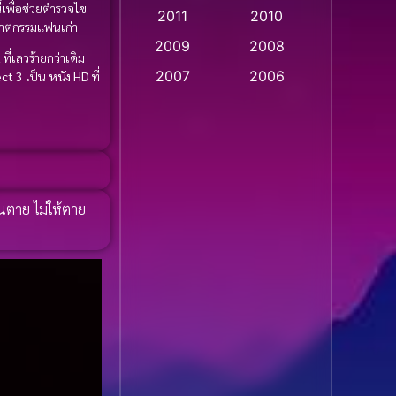
ี้เพื่อช่วยตำรวจไข
2011
2010
Apple TV
(20)
ฆาตกรรมแฟนเก่า
2009
2008
t
ที่เลวร้ายกว่าเดิม
Apple TV+
(318)
2007
2006
ect 3
เป็น
หนัง HD
ที่
Based on a True Story
2005
2004
สร้างจากเรื่องจริง
(2)
2003
2002
2001
2000
Based on a True Story
เรื่องจริง
(75)
1999
1998
ยนตาย ไม่ให้ตาย
1997
1996
Based on a True Story
เรื่องจริง
(36)
1995
1994
1993
1992
Based on Novel
(16)
1991
1990
Betrayal
(1)
1989
1988
Biography
(3)
1987
1986