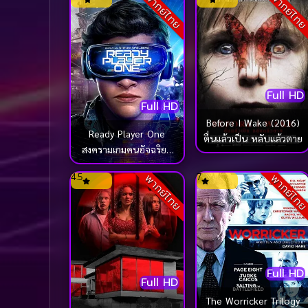
พากย์ไทย
พากย์ไท
Full HD
Full HD
Before I Wake (2016)
Ready Player One
ตื่นแล้วเป็น หลับแล้วตาย
สงครามเกมคนอัจฉริยะ
(2018)
4.5
7
พากย์ไทย
พากย์ไท
Full HD
Full HD
The Worricker Trilogy