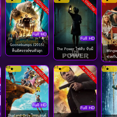
พากย์ไทย/ซับ
ย
พากย์ไทย
Full HD
Full HD
Goosebumps (2015)
The Power ไฟดับ จับผี
Wingw
คืนอัศจรรย์ขนหัวลุก
(2022)
ช่วยกั
4.8
6.8
8.7
ย
พากย์ไทย
พากย์ไทย
Full HD
Full HD
Thailand Only ไทยแลนด์