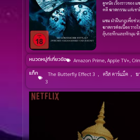
ดูหนัง
เรื่องราวของ
แซ
คดี
ฆาตกรรม
แต่เขาม
แซม
ฝ่าฝืนกฎเพื่อช่
ฆาตกรต่อเนื่อง
รายให
ลุ้นระทึกและหักมุม
ห
หมวดหมู่ที่เกี่ยวข้อ
Amazon Prime
,
Apple TV+
,
Cri
แท็ก
The Butterfly Effect 3
,
คริส คาร์แม็ค
,
ฆา
3