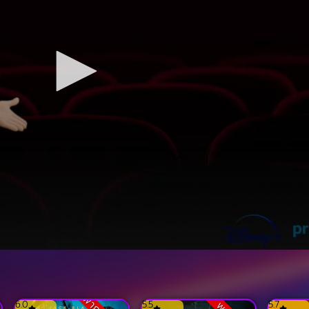
6.0
5.5
5.7