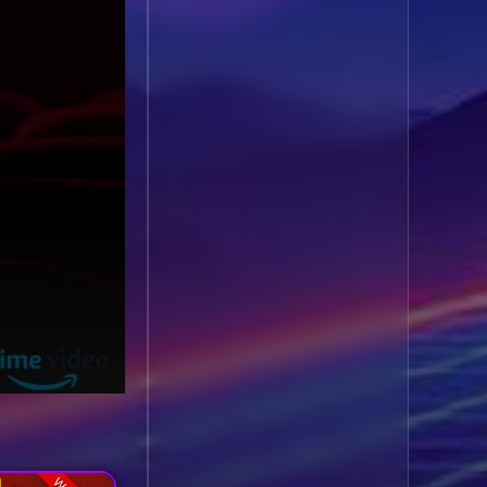
1985
1984
Biography ชีวประวัติ
(61)
1983
1982
1981
1980
Biography ชีวิตจริง
(80)
1979
1978
Black Comedy
(16)
1977
1976
Classic คลาสสิค
(1)
1975
1974
1973
1972
Classic หนังคลาสสิก
1971
1970
(264)
1969
1968
Classic หนังคลาสสิก
1964
1963
(22)
1962
1960
Classic หนังคลาสสิก
1956
1954
(46)
1950
1940
Comedy คอมเมดี้
(1)