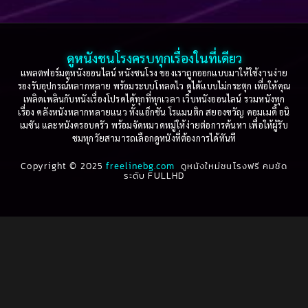
Based on a True Story เรื่องจริง
(36)
2005
2004
2003
2002
Based on a True Story เรื่องจริง
(75)
2001
2000
ดูหนังชนโรงครบทุกเรื่องในที่เดียว
Based on Novel
(16)
1999
1998
แพลตฟอร์มดูหนังออนไลน์ หนังชนโรง ของเราถูกออกแบบมาให้ใช้งานง่าย
รองรับอุปกรณ์หลากหลาย พร้อมระบบโหลดไว ดูได้แบบไม่กระตุก เพื่อให้คุณ
Betrayal
(1)
1997
1996
เพลิดเพลินกับหนังเรื่องโปรดได้ทุกที่ทุกเวลา เว็บหนังออนไลน์ รวมหนังทุก
เรื่อง คลังหนังหลากหลายแนว ทั้งแอ็กชัน โรแมนติก สยองขวัญ คอมเมดี้ อนิ
1995
1994
เมชัน และหนังครอบครัว พร้อมจัดหมวดหมู่ให้ง่ายต่อการค้นหา เพื่อให้ผู้รับ
Biography
(3)
ชมทุกวัยสามารถเลือกดูหนังที่ต้องการได้ทันที
1993
1992
Biography ชีวประวัติ
(61)
Copyright © 2025
1991
freelinebg.com
ดูหนังใหม่ชนโรงฟรี คมชัด
1990
ระดับ FULLHD
1989
1988
Biography ชีวิตจริง
(80)
1987
1986
Black Comedy
(16)
1985
1984
Classic คลาสสิค
(1)
1983
1982
1981
1980
Classic หนังคลาสสิก
(22)
1979
1978