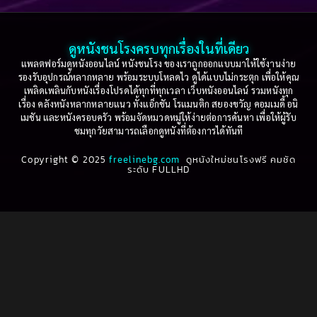
2003
2002
Based on a True Story เรื่องจริง
(74)
2001
2000
ดูหนังชนโรงครบทุกเรื่องในที่เดียว
Based on Novel
(16)
1999
1998
แพลตฟอร์มดูหนังออนไลน์ หนังชนโรง ของเราถูกออกแบบมาให้ใช้งานง่าย
รองรับอุปกรณ์หลากหลาย พร้อมระบบโหลดไว ดูได้แบบไม่กระตุก เพื่อให้คุณ
Betrayal
(1)
1997
1996
เพลิดเพลินกับหนังเรื่องโปรดได้ทุกที่ทุกเวลา เว็บหนังออนไลน์ รวมหนังทุก
เรื่อง คลังหนังหลากหลายแนว ทั้งแอ็กชัน โรแมนติก สยองขวัญ คอมเมดี้ อนิ
1995
1994
เมชัน และหนังครอบครัว พร้อมจัดหมวดหมู่ให้ง่ายต่อการค้นหา เพื่อให้ผู้รับ
Biography
(3)
ชมทุกวัยสามารถเลือกดูหนังที่ต้องการได้ทันที
1993
1992
Biography ชีวประวัติ
(61)
Copyright © 2025
1991
freelinebg.com
ดูหนังใหม่ชนโรงฟรี คมชัด
1990
ระดับ FULLHD
1989
1988
Biography ชีวิตจริง
(78)
1987
1986
Black Comedy
(16)
1985
1984
Classic คลาสสิค
(1)
1983
1982
1981
1980
Classic หนังคลาสสิก
(262)
1979
1978
Classic หนังคลาสสิก
(22)