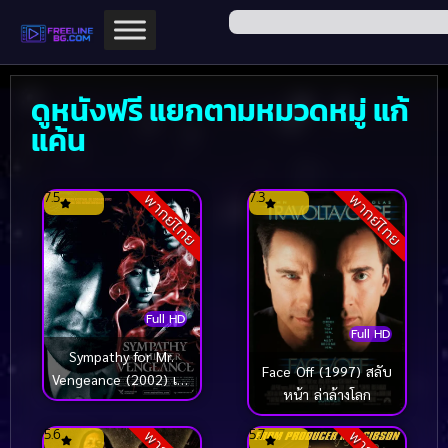
ดูหนังฟรี แยกตามหมวดหมู่ แก้
แค้น
7.5
7.3
พากย์ไทย
พากย์ไทย
Full HD
Full HD
Sympathy for Mr.
Face Off (1997) สลับ
Vengeance (2002) เขา
หน้า ล่าล้างโลก
ฆ่าแบบชาติหน้าไม่ต้อง
เกิด
5.6
5.7