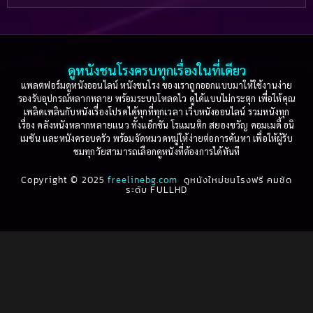
Based on a True Story เรื่องจริง
(36)
2005
2004
2003
2002
Based on a True Story เรื่องจริง
(76)
2001
2000
ดูหนังชนโรงครบทุกเรื่องในที่เดียว
Based on Novel
(16)
1999
1998
แพลตฟอร์มดูหนังออนไลน์ หนังชนโรง ของเราถูกออกแบบมาให้ใช้งานง่าย
รองรับอุปกรณ์หลากหลาย พร้อมระบบโหลดไว ดูได้แบบไม่กระตุก เพื่อให้คุณ
Betrayal
(1)
1997
1996
เพลิดเพลินกับหนังเรื่องโปรดได้ทุกที่ทุกเวลา เว็บหนังออนไลน์ รวมหนังทุก
เรื่อง คลังหนังหลากหลายแนว ทั้งแอ็กชัน โรแมนติก สยองขวัญ คอมเมดี้ อนิ
1995
1994
เมชัน และหนังครอบครัว พร้อมจัดหมวดหมู่ให้ง่ายต่อการค้นหา เพื่อให้ผู้รับ
Biography
(3)
ชมทุกวัยสามารถเลือกดูหนังที่ต้องการได้ทันที
1993
1992
Biography ชีวประวัติ
(61)
Copyright © 2025
1991
freelinebg.com
ดูหนังใหม่ชนโรงฟรี คมชัด
1990
ระดับ FULLHD
1989
1988
Biography ชีวิตจริง
(80)
1987
1986
Black Comedy
(16)
1985
1984
Classic คลาสสิค
(1)
1983
1982
1981
1980
Classic หนังคลาสสิก
(22)