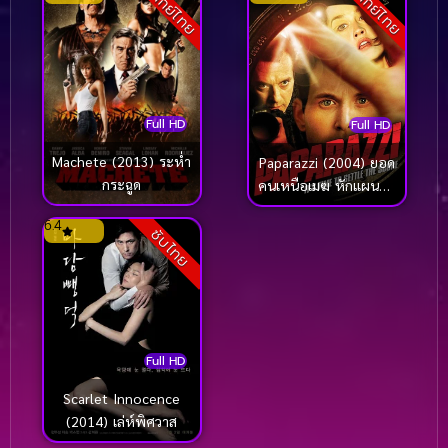
พากย์ไทย
พากย์ไทย
Full HD
Full HD
Machete (2013) ระห่ำ
Paparazzi (2004) ยอด
กระฉูด
คนเหนือเมฆ หักแผนฆ่า
ปาปารัซซี่
6.4
ซับไทย
Full HD
Scarlet Innocence
(2014) เล่ห์พิศวาส