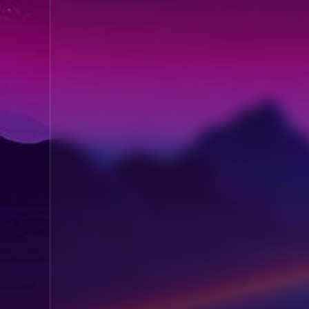
(2014) โปเกมอน เอ็กซ์
วาย เดอะ มูฟวี่ รังไหมผู้
ทำลายล้างและดีแอนซี