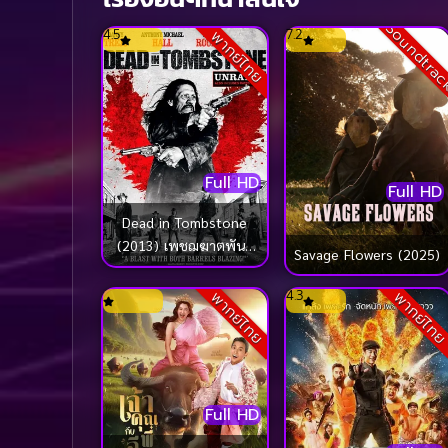
Soundtra
4.5
7.2
พากย์ไทย
Full HD
Full HD
Dead in Tombstone
(2013) เพชฌฆาตพันธุ์
Savage Flowers (2025)
นรก
4.3
พากย์ไทย
พากย์ไท
Full HD