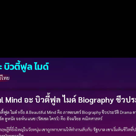
ิวตี้ฟูล ไมด์
์ไทย
l Mind อะ บิวตี้ฟูล ไมด์ Biography ชีวประ
ี้ฟูล ไมด์
หรือ
A Beautiful Mind
คือ
ภาพยนตร์ Biography ชีวประวัติ
Drama ดร
ร์ด
ดูหนัง
จอห์น แนช
(
รัสเซล โครว์
) คือ
อัจฉริยะ
คณิตศาสตร์
ษฎีที่ยิ่งใหญ่ในวัยหนุ่ม
เขา
ถูกทาบทามให้ทำงานลับกับ
รัฐบาล
เขา
เริ่มต้นชีวิตท
ารป่วยทางจิต