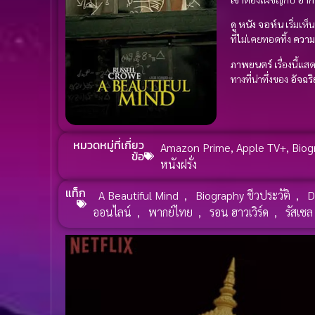
ดู หนัง
จอห์น
เริ่มเห็
ที่ไม่เคยทอดทิ้ง
ความ
ภาพยนตร์
เรื่องนี้แส
ทางที่น่าทึ่งของ
อัจฉร
หมวดหมู่ที่เกี่ยว
Amazon Prime
,
Apple TV+
,
Biog
ข้อ
หนังฝรั่ง
แท็ก
A Beautiful Mind
,
Biography ชีวประวัติ
,
D
ออนไลน์
,
พากย์ไทย
,
รอน ฮาวเวิร์ด
,
รัสเซล