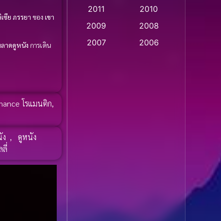
2011
2010
Apple TV
(20)
ิเซีย
ภรรยา
ของ
เขา
2009
2008
Apple TV+
(318)
2007
2006
ลาดดูหนัง
การเดิน
Based on a True Story
2005
2004
สร้างจากเรื่องจริง
(2)
2003
2002
2001
2000
Based on a True Story
ance โรแมนติก
,
เรื่องจริง
(74)
1999
1998
1997
1996
Based on a True Story
ัง
,
ดูหนัง
เรื่องจริง
(36)
1995
1994
ลี่
1993
1992
Based on Novel
(16)
1991
1990
Betrayal
(1)
1989
1988
Biography
(3)
1987
1986