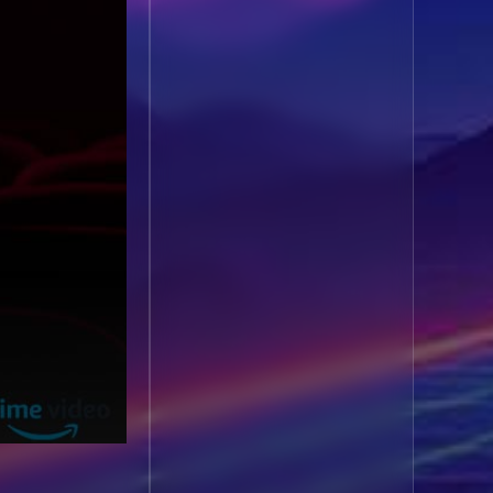
1985
1984
Biography ชีวประวัติ
(61)
1983
1982
1981
1980
Biography ชีวิตจริง
(78)
1979
1978
Black Comedy
(16)
1977
1976
Classic คลาสสิค
(1)
1975
1974
1973
1972
Classic หนังคลาสสิก
1971
1970
(262)
1969
1968
Classic หนังคลาสสิก
1964
1963
(22)
1962
1960
Classic หนังคลาสสิก
1956
1954
(46)
1950
1940
Comedy คอมเมดี้
(1)