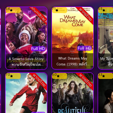
ck
Soundtrack
5.4
7.1
6.5
พากย์ไทย
Full HD
Full HD
What Dreams May
My Tuto
A Soweto Love Story
Come (1998) พลังรัก
ติว
ความรักสไตล์โซเวโต
ข้ามขอบฟ้า ตามรักถึง
(2024)
7.0
6.0
3.3
ย
พากย์ไทย
พากย์ไทย
สวรรค์