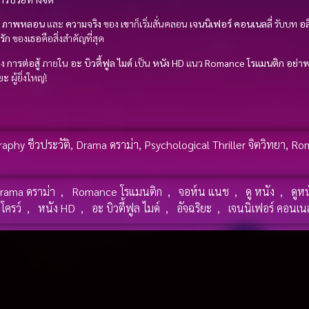
น
ภาพหลอน
และ
ความจริง
ของ
เขา
ก็เริ่มสั่นคลอน
เจนนิเฟอร์ คอนเนลลี่
รับบท
อล
รัก
ของ
เธอ
คือสิ่งสำคัญที่สุด
ดง
การต่อสู้
ภายใน
อะ บิวตี้ฟูล ไมด์
เป็น
หนัง HD
แนว
Romance โรแมนติก
อย่าพ
ิยะ
ผู้ยิ่งใหญ่!
raphy ชีวประวัติ
,
Drama ดราม่า
,
Psychological Thriller จิตวิทยา
,
Rom
rama ดราม่า
,
Romance โรแมนติก
,
จอห์น แนช
,
ดู หนัง
,
ดูหน
 โครว์
,
หนัง HD
,
อะ บิวตี้ฟูล ไมด์
,
อัจฉริยะ
,
เจนนิเฟอร์ คอนเนล