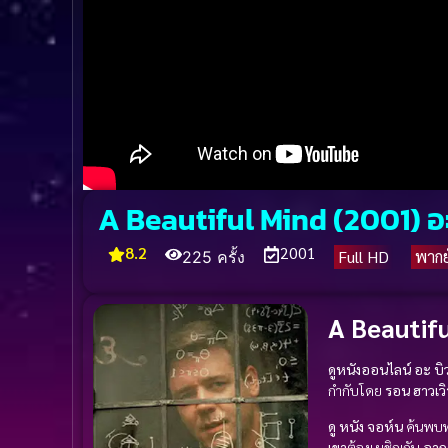
A Beautiful Mind (2001) อะ บ
8.2
2001
Full HD
พากย
225 ครั้ง
A Beautifu
ดูหนังออนไลน์ อะ บิวต
กำกับโดย
รอน ฮาวเวิ
ดู หนัง
จอห์น
ค้นพบทฤ
เขา
ต้องเผชิญกับ
อาก