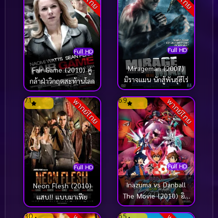
Full HD
Full HD
Mirageman (2007)
Fair Game (2010) คู่
มิราจแมน นักสู้พันธุ์ฮีโร่
กล้าฝ่าวิกฤตสะท้านโลก
7.1
6.9
พากย์ไทย
พากย์ไทย
Full HD
Full HD
Inazuma vs Danball
Neon Flesh (2010)
The Movie (2010) อิน
แสบ!! แบบมาเฟีย
าซึมะ ปะทะ ดันบอลเซ
3.0
6.5