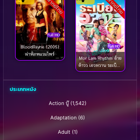
พากย์ไทย
พากย์ไทย
นกิ เดอะมูฟวี่
Full HD
Full HD
BloodRayne (2005)
ผ่าพิภพแวมไพร์
Mor Lam Rhythm อ้าย
ต้าวว เอวหวาน ระเบียบ
วาทะศิลป์ (2026)
ประเภทหนัง
Action บู๊
(1,542)
Adaptation
(6)
Adult
(1)