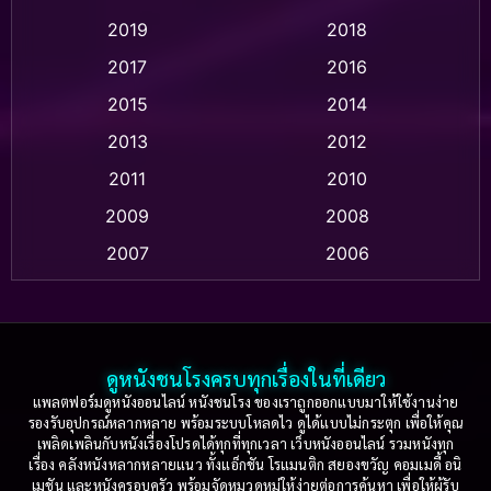
2019
2018
Animation แอนิเมชัน
(1)
2017
2016
Anthology
(2)
2015
2014
Apple TV
(20)
2013
2012
2011
2010
Apple TV+
(318)
2009
2008
Based on a True Story สร้างจากเรื่องจริง
(2)
2007
2006
Based on a True Story เรื่องจริง
(75)
2005
2004
2003
2002
Based on a True Story เรื่องจริง
(36)
2001
2000
ดูหนังชนโรงครบทุกเรื่องในที่เดียว
Based on Novel
(16)
1999
1998
แพลตฟอร์มดูหนังออนไลน์ หนังชนโรง ของเราถูกออกแบบมาให้ใช้งานง่าย
รองรับอุปกรณ์หลากหลาย พร้อมระบบโหลดไว ดูได้แบบไม่กระตุก เพื่อให้คุณ
Betrayal
(1)
1997
1996
เพลิดเพลินกับหนังเรื่องโปรดได้ทุกที่ทุกเวลา เว็บหนังออนไลน์ รวมหนังทุก
เรื่อง คลังหนังหลากหลายแนว ทั้งแอ็กชัน โรแมนติก สยองขวัญ คอมเมดี้ อนิ
1995
1994
เมชัน และหนังครอบครัว พร้อมจัดหมวดหมู่ให้ง่ายต่อการค้นหา เพื่อให้ผู้รับ
Biography
(3)