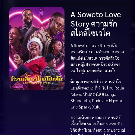
A Soweto Love
Story ความรัก
สไตล์โซเวโต
A Soweto Love Story
เมื่อ
ความรักเบ่งบานท่ามกลางความ
ขัดแย้งในโซเวโต การตัดสินใจ
ของหญิงสาวคนหนึ่งจะนำพา
เธอไปสู่อนาคตที่คาดไม่ถึง
ข้อมูลภาพยนตร์:
ภาพยนตร์
โร
แมนติก
คอมเมดี้กำกับโดย Rolie
Nikiwe นำแสดงโดย Lunga
Shabalala, Duduzile Ngcobo
และ Sparky Xulu
ความเห็นภาพรวม:
ภาพยนตร์
เรื่องนี้ถ่ายทอดเรื่องราวความรัก
ได้อย่างมีเสน่ห์ ผสมผสานอารมณ์