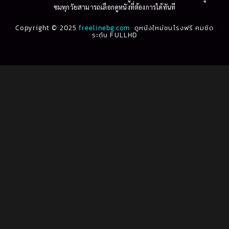
ชมทุกวัยสามารถเลือกดูหนังที่ต้องการได้ทันที
1993
1992
Biography ชีวประวัติ
(61)
Copyright © 2025
1991
freelinebg.com
ดูหนังใหม่ชนโรงฟรี คมชัด
1990
ระดับ FULLHD
1989
1988
Biography ชีวิตจริง
(80)
1987
1986
Black Comedy
(16)
1985
1984
Classic คลาสสิค
(1)
1983
1982
1981
1980
Classic หนังคลาสสิก
(264)
1979
1978
Classic หนังคลาสสิก
(22)
1977
1976
Classic หนังคลาสสิก
(46)
1975
1974
1973
1972
Comedy คอมเมดี้
(1)
1971
1970
Comedy ตลก
(100)
1969
1968