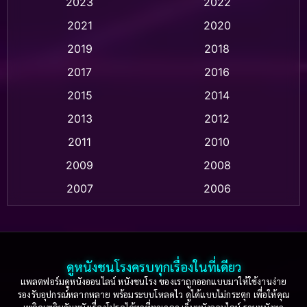
2023
2022
Animation แอนิเมชัน
(1)
2021
2020
2019
2018
Animation แอนิเมชั่น
(1)
2017
2016
Anthology
(2)
2015
2014
Apple TV
(20)
2013
2012
2011
2010
Apple TV+
(318)
2009
2008
Based on a True Story สร้างจากเรื่องจริง
(2)
2007
2006
Based on a True Story เรื่องจริง
(36)
2005
2004
2003
2002
Based on a True Story เรื่องจริง
(77)
2001
2000
ดูหนังชนโรงครบทุกเรื่องในที่เดียว
Based on Novel
(16)
1999
1998
แพลตฟอร์มดูหนังออนไลน์ หนังชนโรง ของเราถูกออกแบบมาให้ใช้งานง่าย
รองรับอุปกรณ์หลากหลาย พร้อมระบบโหลดไว ดูได้แบบไม่กระตุก เพื่อให้คุณ
Betrayal
(1)
1997
1996