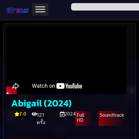
Abigail (2024)
7.0
2024
Full
Soundtrack
121
HD
ครั้ง