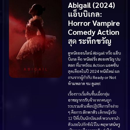
Abigail (2024)
แอ็บบิเกล
:
Horror
Vampire
Comedy
Action
สุด
ระทึกขวัญ
ดูหนังออนไลน์
Abigail
หรือ
แอ็บ
บิเกล
คือ
หนังฝรั่ง
สยองขวัญ
ปน
ตลก
ที่มาพร้อม
Action แอคชั่น
สุดเดือดในปี
2024
หนังใหม่
ผล
งานจากผู้กำกับ
Ready or Not
ห้ามพลาด
ชม
ดูเลย
!
เรื่องราวเริ่มต้นขึ้นเมื่อกลุ่ม
อาชญากรรับจ้าง
หกคนถูก
รวบรวมตัวเพื่อปฏิบัติภารกิจง่าย
ๆ คือการ
ลักพาตัว
เด็กหญิงวัย
12 ปีที่เป็นนักบัลเลต์ พวกเขานำ
ตัวเธอไปกักขังไว้ใน
คฤหาสน์หรู