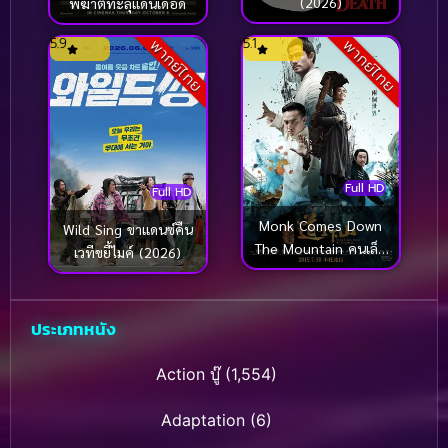
(2026)
พิฆาตทะลุแดนเดือด
5.9
5.1
พากย์ไทย
พากย์ไทย
Full HD
Full HD
Monk Comes Down
Wild Sing ขาแดนซ์คืน
The Mountain คนเล็ก
เวทีขยี้ไมค์ (2026)
หมัดอรหันต์ (2015)
ประเภทหนัง
Action บู๊
(1,554)
Adaptation
(6)