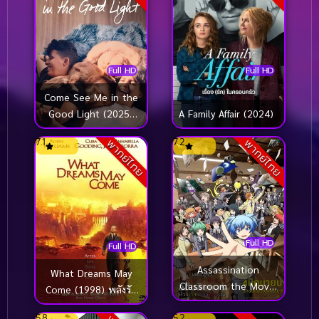
Full HD
Full HD
Come See Me in the
Good Light (2025)
A Family Affair (2024)
แสงแห่งความทรงจำ
7.1
7.2
พากย์ไทย
พากย์ไทย
Full HD
Full HD
Assassination
What Dreams May
Classroom the Movie
Come (1998) พลังรัก
Our Time ห้องเรียน
ข้ามขอบฟ้า ตามรักถึง
5.8
5.2
ลอบสังหาร เดอะ มูฟวี่