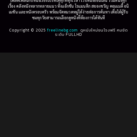
เพลิดเพลินกับหนังเรื่องโปรดได้ทุกที่ทุกเวลา เว็บหนังออนไลน์ รวมหนังทุก
เรื่อง คลังหนังหลากหลายแนว ทั้งแอ็กชัน โรแมนติก สยองขวัญ คอมเมดี้ อนิ
1995
1994
เมชัน และหนังครอบครัว พร้อมจัดหมวดหมู่ให้ง่ายต่อการค้นหา เพื่อให้ผู้รับ
Biography
(3)
ชมทุกวัยสามารถเลือกดูหนังที่ต้องการได้ทันที
1993
1992
Biography ชีวประวัติ
(61)
Copyright © 2025
1991
freelinebg.com
ดูหนังใหม่ชนโรงฟรี คมชัด
1990
ระดับ FULLHD
1989
1988
Biography ชีวิตจริง
(80)
1987
1986
Black Comedy
(16)
1985
1984
Classic คลาสสิค
(1)
1983
1982
1981
1980
Classic หนังคลาสสิก
(22)
1979
1978
Classic หนังคลาสสิก
(46)
1977
1976
Classic หนังคลาสสิก
(268)
1975
1974
1973
1972
Comedy คอมเมดี้
(1)
1971
1970