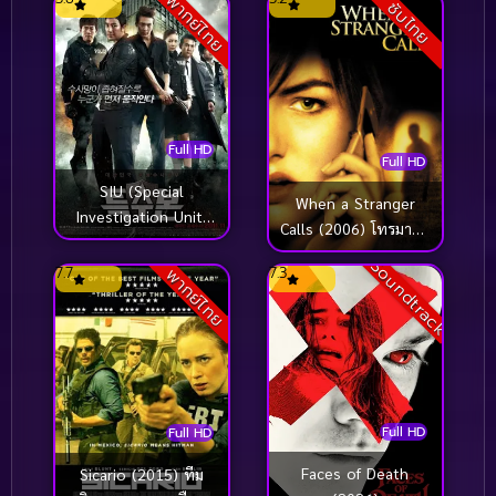
พากย์ไทย
สวรรค์
ซับไทย
ห้วงเวลาของพวกเรา
(2026)
Full HD
Full HD
SIU (Special
When a Stranger
Investigation Unit)
Calls (2006) โทรมาฆ่า
(2011) เอส.ไอ.ยู…กอง
อย่าอยู่คนเดียว
Soundtrack
ปราบร้ายหน่วยพิเศษ
7.7
7.3
พากย์ไทย
ลับ
Full HD
Full HD
Faces of Death
Sicario (2015) ทีม