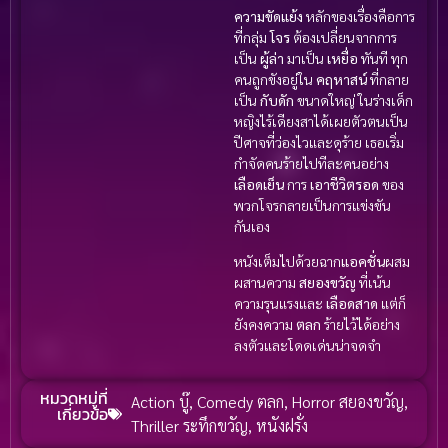
ความขัดแย้ง
หลักของเรื่องคือการ
ที่กลุ่ม
โจร
ต้องเปลี่ยนจากการ
เป็น
ผู้ล่า
มาเป็น
เหยื่อ
ทันที ทุก
คนถูกขังอยู่ใน
คฤหาสน์
ที่กลาย
เป็น
กับดัก
ขนาดใหญ่ ในร่างเด็ก
หญิงไร้เดียงสาได้เผยตัวตนเป็น
ปีศาจที่ว่องไวและดุร้าย เธอเริ่ม
กำจัดคนร้ายไปทีละคนอย่าง
เลือดเย็น
การ
เอาชีวิตรอด
ของ
พวกโจรกลายเป็นการแข่งขัน
กันเอง
หนังเต็มไปด้วยฉาก
แอคชั่น
ผสม
ผสานความ
สยองขวัญ
ที่เน้น
ความรุนแรงและ
เลือดสาด
แต่ก็
ยังคงความ
ตลก
ร้ายไว้ได้อย่าง
ลงตัวและโดดเด่นน่าจดจำ
หมวดหมู่ที่
Action บู๊
,
Comedy ตลก
,
Horror สยองขวัญ
,
เกี่ยวข้อ
Thriller ระทึกขวัญ
,
หนังฝรั่ง