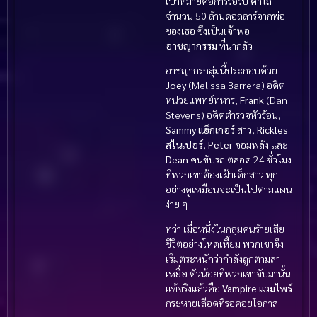
เป้าหมายคือการรอรับ
ค่าไถ่
จำนวน 50 ล้านดอลลาร์จากพ่อ
ของเธอ ซึ่งเป็นเจ้าพ่อ
อาชญากรรม
ที่น่ากลัว
อาชญากรกลุ่มนี้ประกอบด้วย
Joey
(Melissa Barrera) อดีต
หน่วยแพทย์ทหาร,
Frank
(Dan
Stevens) อดีตตำรวจหัวร้อน,
Sammy
แฮ็กเกอร์
สาว,
Rickles
สไนเปอร์
,
Peter
จอมพลัง และ
Dean
คนขับรถ ตลอด 24 ชั่วโมง
ที่พวกเขาต้องเฝ้าเด็กสาว ทุก
อย่างดูเหมือนจะเป็นไปตามแผน
ง่าย ๆ
ทว่า เมื่อหนึ่งในกลุ่มคนร้ายเสีย
ชีวิตอย่างโหดเหี้ยม พวกเขาจึง
เริ่มตระหนักว่ากำลังถูกตามล่า
เหยื่อ
ตัวน้อยที่พวกเขาจับมานั้น
แท้จริงแล้วคือ
Vampire แวมไพร์
กระหายเลือดที่รอคอยโอกาส