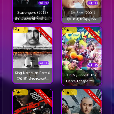
Full HD
Full HD
Scavengers (2013)
I Am Sam (2001)
สกาเวนเจอร์ส ทีมสำรวจ
สุภาพบุรุษปัญญานิ่ม
ล้ำอนาคต
5.2
7.0
พากย์ไทย
พากย์ไทย
Full HD
Full HD
King Naresuan Part: 6
Oh My Ghost! The
(2015) ตํานานสมเด็จ
Fierce Escape from
พระนเรศวรมหาราช
Covid-19 หอแต๋วแตก
อวสานหงสา
4.7
6.2
พากย์ไทย
พากย์ไทย
แหกโควิดปังปุริเย่
(2021)