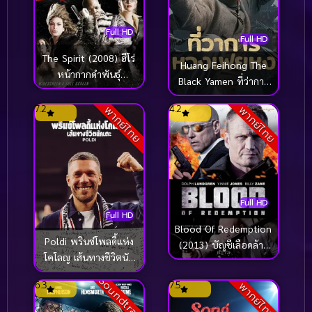
Full HD
Full HD
The Spirit (2008) ฮีโร่
Huang Feihong The
หน้ากากดำพันธุ์
Black Yamen ที่ว่าการ
มหากาฬ
หวงเฟยหง (2025)
7.2
4.2
พากย์ไทย
พากย์ไทย
Full HD
Full HD
Blood Of Redemption
Poldi พรินซ์โพลดี้แห่ง
(2013) บัญชีเลือดล้าง
โคโลญ เส้นทางชีวิตนัก
เลือด
เตะ (2026)
Soundtrack
6.3
7.5
พากย์ไทย