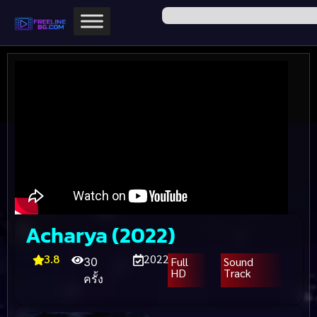
Acharya (2022)
3.8
2022
Full
Sound
30
HD
Track
ครั้ง