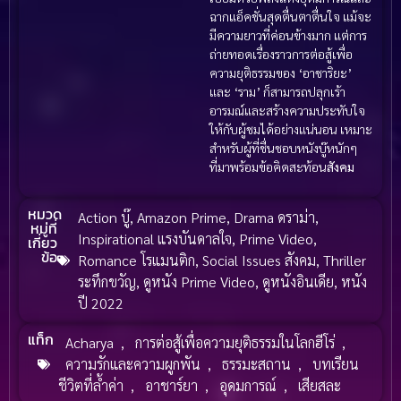
ฉากแอ็คชั่นสุดตื่นตาตื่นใจ แม้จะ
มีความยาวที่ค่อนข้างมาก แต่การ
ถ่ายทอดเรื่องราวการต่อสู้เพื่อ
ความยุติธรรมของ ‘อาชาริยะ’
และ ‘ราม’ ก็สามารถปลุกเร้า
อารมณ์และสร้างความประทับใจ
ให้กับผู้ชมได้อย่างแน่นอน เหมาะ
สำหรับผู้ที่ชื่นชอบหนังบู๊หนักๆ
ที่มาพร้อมข้อคิดสะท้อน
สังคม
หมวด
Action บู๊
,
Amazon Prime
,
Drama ดราม่า
,
หมู่ที่
Inspirational แรงบันดาลใจ
,
Prime Video
,
เกี่ยว
ข้อ
Romance โรแมนติก
,
Social Issues สังคม
,
Thriller
ระทึกขวัญ
,
ดูหนัง Prime Video
,
ดูหนังอินเดีย
,
หนัง
ปี 2022
แท็ก
Acharya
,
การต่อสู้เพื่อความยุติธรรมในโลกฮีโร่
,
ความรักและความผูกพัน
,
ธรรมะสถาน
,
บทเรียน
ชีวิตที่ล้ำค่า
,
อาชาร์ยา
,
อุดมการณ์
,
เสียสละ