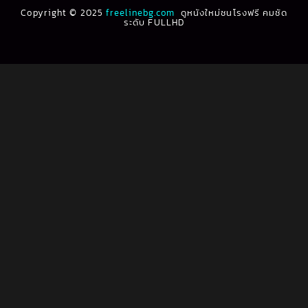
Biography ชีวประวัติ
(61)
Copyright © 2025
1991
freelinebg.com
ดูหนังใหม่ชนโรงฟรี คมชัด
1990
ระดับ FULLHD
1989
1988
Biography ชีวิตจริง
(80)
1987
1986
Black Comedy
(16)
1985
1984
Classic คลาสสิค
(1)
1983
1982
1981
1980
Classic หนังคลาสสิก
(22)
1979
1978
Classic หนังคลาสสิก
(46)
1977
1976
Classic หนังคลาสสิก
(268)
1975
1974
1973
1972
Comedy คอมเมดี้
(1)
1971
1970
Comedy ตลก
(1,076)
1969
1968
Comedy ตลก
(100)
1964
1963