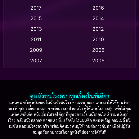
2017
2016
Anthology
(2)
2015
2014
Apple TV
(20)
2013
2012
2011
2010
Apple TV+
(318)
2009
2008
Based on a True Story สร้างจากเรื่องจริง
(2)
2007
2006
Based on a True Story เรื่องจริง
(36)
2005
2004
2003
2002
Based on a True Story เรื่องจริง
(77)
2001
2000
ดูหนังชนโรงครบทุกเรื่องในที่เดียว
Based on Novel
(16)
1999
1998
แพลตฟอร์มดูหนังออนไลน์ หนังชนโรง ของเราถูกออกแบบมาให้ใช้งานง่าย
รองรับอุปกรณ์หลากหลาย พร้อมระบบโหลดไว ดูได้แบบไม่กระตุก เพื่อให้คุณ
Betrayal
(1)
1997
1996
เพลิดเพลินกับหนังเรื่องโปรดได้ทุกที่ทุกเวลา เว็บหนังออนไลน์ รวมหนังทุก
เรื่อง คลังหนังหลากหลายแนว ทั้งแอ็กชัน โรแมนติก สยองขวัญ คอมเมดี้ อนิ
1995
1994
เมชัน และหนังครอบครัว พร้อมจัดหมวดหมู่ให้ง่ายต่อการค้นหา เพื่อให้ผู้รับ
Biography
(3)
ชมทุกวัยสามารถเลือกดูหนังที่ต้องการได้ทันที
1993
1992