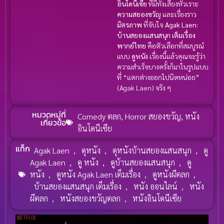
อินโดนีเซีย
ที่มีทั้งเสียงหัวเราะ
ความสยองขวัญ
และเรื่องราว
มิตรภาพ
ที่จับใจ
Agak Laen:
บ้านสยองแสนสนุก เต็มเรื่อง
พากย์ไทย
คือตัวเลือกที่สมบูรณ์
แบบ
ดูหนัง
เรื่องนี้แล้วคุณจะรู้ว่า
ความสำเร็จบางครั้งก็มาในรูปแบบ
ที่ “แตกต่างออกไปนิดหน่อย”
(Agak Laen) จริง ๆ
หมวดหมู่ที่
Comedy ตลก
,
Horror สยองขวัญ
,
หนัง
เกี่ยวข้อ
อินโดนีเซีย
แท็ก
Agak Laen
,
ดุหนัง
,
ดุหนังบ้านสยองแสนสนุก
,
ดู
Agak Laen
,
ดู หนัง
,
ดูบ้านสยองแสนสนุก
,
ดู
หนัง
,
ดูหนัง Agak Laen เต็มเรื่อง
,
ดูหนังผีตลก
,
บ้านสยองแสนสนุก เต็มเรื่อง
,
หนัง ออนไลน์
,
หนัง
ผีตลก
,
หนังสยองขวัญตลก
,
หนังอินโดนีเซีย