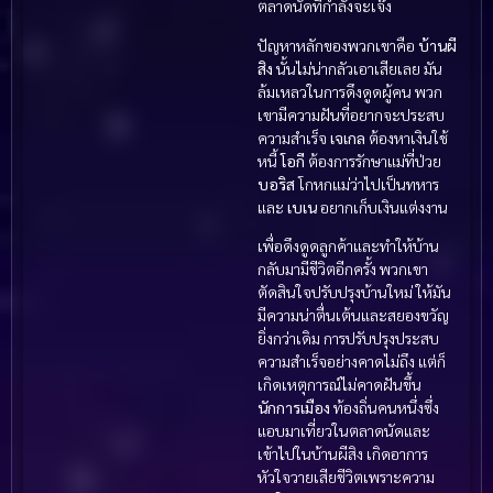
ตลาดนัดที่กำลังจะเจ๊ง
ปัญหาหลักของพวกเขาคือ
บ้านผี
สิง
นั้นไม่น่ากลัวเอาเสียเลย มัน
ล้มเหลวในการดึงดูดผู้คน พวก
เขามีความฝันที่อยากจะประสบ
ความสำเร็จ
เจเกล
ต้องหาเงินใช้
หนี้
โอกี
ต้องการรักษาแม่ที่ป่วย
บอริส
โกหกแม่ว่าไปเป็นทหาร
และ
เบเน
อยากเก็บเงินแต่งงาน
เพื่อดึงดูดลูกค้าและทำให้บ้าน
กลับมามีชีวิตอีกครั้ง พวกเขา
ตัดสินใจปรับปรุงบ้านใหม่ ให้มัน
มีความน่าตื่นเต้นและสยองขวัญ
ยิ่งกว่าเดิม การปรับปรุงประสบ
ความสำเร็จอย่างคาดไม่ถึง แต่ก็
เกิดเหตุการณ์ไม่คาดฝันขึ้น
นักการเมือง
ท้องถิ่นคนหนึ่งซึ่ง
แอบมาเที่ยวในตลาดนัดและ
เข้าไปในบ้านผีสิง เกิดอาการ
หัวใจวายเสียชีวิตเพราะความ