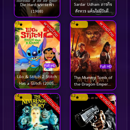
Sardar Udham ภารกิจ
Die Hard นรกระฟ้า
สังหาร แค้นไม่มีวันลืม
(1988)
(2021)
6.5
5.2
พากย์ไทย
พากย์ไทย
Full HD
Full HD
Lilo & Stitch 2 Stitch
The Mummy Tomb of
Has a Glitch (2005)
the Dragon Emperor
ลีโล แอนด์ สติทช์ ภาค
เดอะมัมมี่ 3 คืนชีพ
พากย์ไทย/ซับ
7.4
4.2
พากย์ไทย
2
จักรพรรดิมังกร (2008)