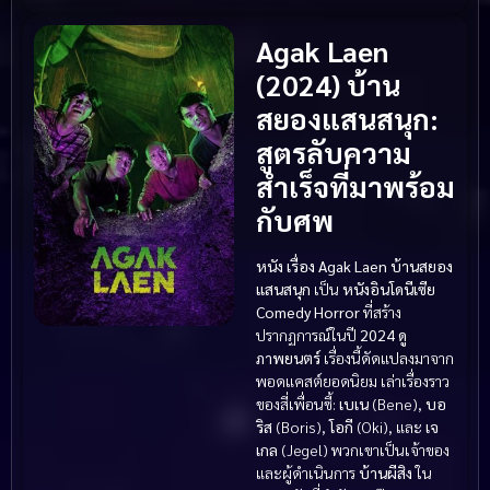
Agak Laen
(2024) บ้าน
สยองแสนสนุก:
สูตรลับความ
สำเร็จที่มาพร้อม
กับศพ
หนัง เรื่อง Agak Laen
บ้านสยอง
แสนสนุก
เป็น
หนังอินโดนีเซีย
Comedy Horror
ที่สร้าง
ปรากฏการณ์ในปี
2024
ดู
ภาพยนตร์
เรื่องนี้ดัดแปลงมาจาก
พอดแคสต์ยอดนิยม เล่าเรื่องราว
ของสี่เพื่อนซี้:
เบเน
(Bene),
บอ
ริส
(Boris),
โอกี
(Oki), และ
เจ
เกล
(Jegel) พวกเขาเป็นเจ้าของ
และผู้ดำเนินการ
บ้านผีสิง
ใน