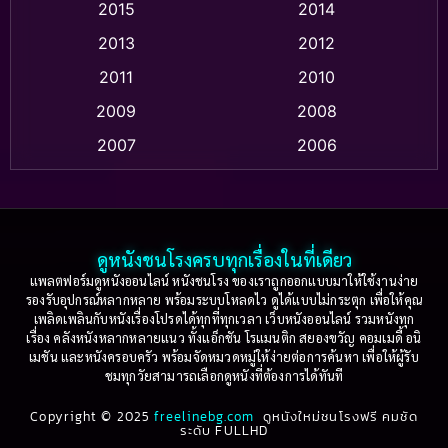
2015
2014
Apple TV
(20)
2013
2012
2011
2010
Apple TV+
(318)
2009
2008
Based on a True Story สร้างจากเรื่องจริง
(2)
2007
2006
Based on a True Story เรื่องจริง
(36)
2005
2004
2003
2002
Based on a True Story เรื่องจริง
(77)
2001
2000
ดูหนังชนโรงครบทุกเรื่องในที่เดียว
Based on Novel
(16)
1999
1998
แพลตฟอร์มดูหนังออนไลน์ หนังชนโรง ของเราถูกออกแบบมาให้ใช้งานง่าย
รองรับอุปกรณ์หลากหลาย พร้อมระบบโหลดไว ดูได้แบบไม่กระตุก เพื่อให้คุณ
Betrayal
(1)
1997
1996
เพลิดเพลินกับหนังเรื่องโปรดได้ทุกที่ทุกเวลา เว็บหนังออนไลน์ รวมหนังทุก
เรื่อง คลังหนังหลากหลายแนว ทั้งแอ็กชัน โรแมนติก สยองขวัญ คอมเมดี้ อนิ
1995
1994
เมชัน และหนังครอบครัว พร้อมจัดหมวดหมู่ให้ง่ายต่อการค้นหา เพื่อให้ผู้รับ
Biography
(3)
ชมทุกวัยสามารถเลือกดูหนังที่ต้องการได้ทันที
1993
1992
Biography ชีวประวัติ
(61)
Copyright © 2025
1991
freelinebg.com
ดูหนังใหม่ชนโรงฟรี คมชัด
1990
ระดับ FULLHD