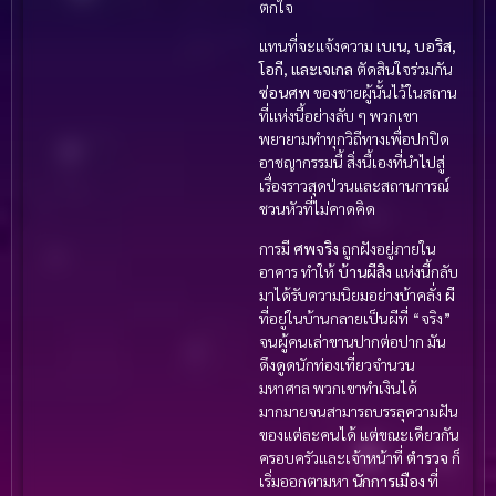
ตกใจ
แทนที่จะแจ้งความ
เบเน, บอริส,
โอกี, และเจเกล
ตัดสินใจร่วมกัน
ซ่อนศพ
ของชายผู้นั้นไว้ในสถาน
ที่แห่งนี้อย่างลับ ๆ พวกเขา
พยายามทำทุกวิถีทางเพื่อปกปิด
อาชญากรรมนี้ สิ่งนี้เองที่นำไปสู่
เรื่องราวสุดป่วนและสถานการณ์
ชวนหัวที่ไม่คาดคิด
การมี
ศพจริง
ถูกฝังอยู่ภายใน
อาคาร ทำให้
บ้านผีสิง
แห่งนี้กลับ
มาได้รับความนิยมอย่างบ้าคลั่ง
ผี
ที่อยู่ในบ้านกลายเป็นผีที่ “จริง”
จนผู้คนเล่าขานปากต่อปาก มัน
ดึงดูดนักท่องเที่ยวจำนวน
มหาศาล พวกเขาทำเงินได้
มากมายจนสามารถบรรลุความฝัน
ของแต่ละคนได้ แต่ขณะเดียวกัน
ครอบครัวและเจ้าหน้าที่
ตำรวจ
ก็
เริ่มออกตามหา
นักการเมือง
ที่