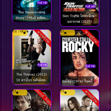
Full HD
Full HD
The Neverending
Skin Traffik โคตรนักฆ่า
Story (1984) มหัสจร
มหากาฬ (2015)
รย์สุดขอบฟ้า
6.8 /10
8.1
พากย์ไทย
พากย์ไทย
Full HD
Full HD
The Thieves (2012)
10 ดาวโจร ปล้นโคตร
Rocky (1976) ร็อคกี้
เพชร
Sound Track
5.1
5.5
พากย์ไทย