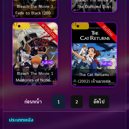
Bleach The Movie 3
The Diamond Dust
Fade to Black (2009)
Rebellion (2007) บลีช
บลีช เทพมรณะ เดอะ
เทพมรณะ เดอะมูฟวี่ 2
6.7
7.3
พากย์ไทย
มูฟวี่ 3 แด่เธอผู้สิ้นสูญ
ซับไทย
อีกหนึ่งตัวตนของเฮียว
รินมารุ
Full HD
Full HD
Bleach The Movie 1
The Cat Returns
Memories of Nobody
(2002) เจ้าแมวยอด
(2006) บลีชเทพมรณะ
นักสืบ (ซับไทย)
เดอะมูฟวี่ 1 ความทรง
จำแห่งผู้ไร้ตัวตน
ก่อนหน้า
1
2
ถัดไป
ประเภทหนัง