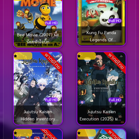
Full HD
Full HD
Kung Fu Panda
Bee Movie (2007) ผึ้ง
Legends Of
น้อยหัวใจบิ๊ก
Awesomeness Vol.2
กังฟูแพนด้า ตำนาน
พากย์ไทย
พากย์ไทย
ปรมาจารย์สุโค่ย! ชุด 2
Full HD
Full HD
Jujutsu Kaisen
Jujutsu Kaisen
Hidden Inventory
Execution (2025) มหา
Premature Death The
เวทย์ผนึกมาร เดอะมูฟวี่
Soundtrack
พากย์ไทย
Movie (2025) มหา
อุบัติการณ์ชิบูย่า ×