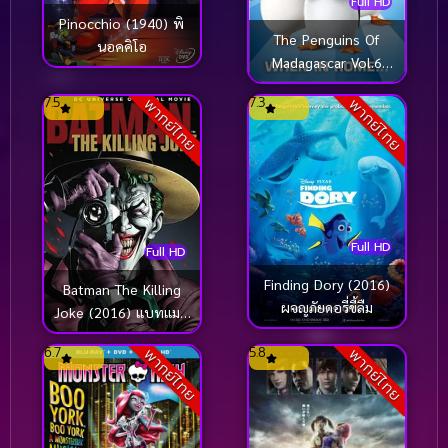
Full HD
Pinocchio (1940) พิ
The Penguins Of
นอคคิโอ
Madagascar Vol.6
เพนกวินจอมป่วน ก๊วน
7.5
7.3
พากย์ไทย
พากย์ไทย
มาดากัสการ์ ชุด 6
Full HD
Full HD
Finding Dory (2016)
Batman The Killing
ผจญภัยดอรี่ขี้ลืม
Joke (2016) แบทแมน
ตอน โจ๊กเกอร์ ตลก
6.7
5.8
พากย์ไทย
พากย์ไทย
อำมหิต