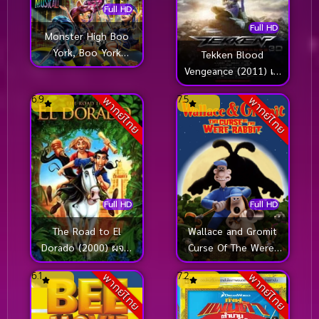
Full HD
Full HD
Monster High Boo
York, Boo York
Tekken Blood
(2015) มอนสเตอร์ ไฮ
Vengeance (2011) เท
มนต์เพลงเมืองบูยอร์ค
คเค่นเดอะมูฟวี่
6.9
7.5
พากย์ไทย
พากย์ไทย
Full HD
Full HD
Wallace and Gromit
The Road to El
Curse Of The Were-
Dorado (2000) ผจญ
Rabbit (2005) วอลเลซ
ภัยแดนมหัศจรรย์
6.1
7.2
พากย์ไทย
พากย์ไทย
แอนด์กรอมมิท กู้วิกฤต
ป่วน สวนผักชุลมุน