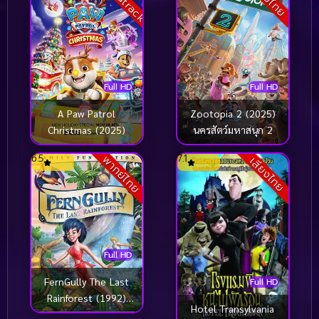
เวทย์ผนึกมาร เดอะมูฟวี
จรดลล้างบาง
พรสวรรค์เร้น อกาลม
รณะ
Full HD
Full HD
A Paw Patrol
Zootopia 2 (2025)
Christmas (2025)
นครสัตว์มหาสนุก 2
6.5
7.1
พากย์ไทย
เสียงไทย
Full HD
FernGully The Last
Full HD
Rainforest (1992)
Hotel Transylvania
เฟิร์นกัลลี่ ป่ามหัศจรรย์