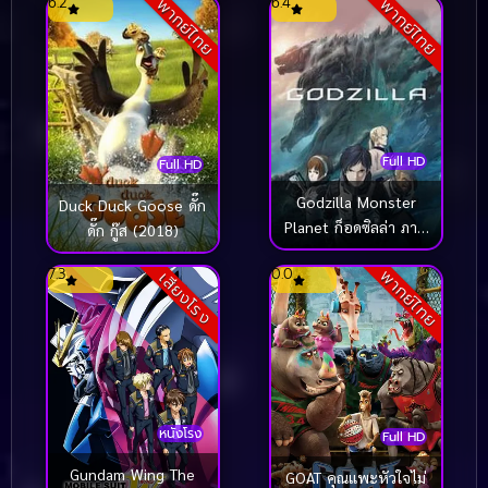
6.2
6.4
พากย์ไทย
พากย์ไทย
Full HD
Full HD
Godzilla Monster
Duck Duck Goose ดั๊ก
Planet ก็อดซิลล่า ภาค
ดั๊ก กู๊ส (2018)
1 (2017)
7.3
0.0
พากย์ไทย
เสียงโรง
หนังโรง
Full HD
Gundam Wing The
GOAT คุณแพะหัวใจไม่