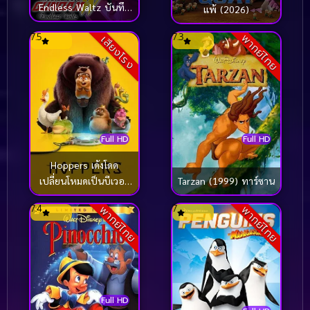
Endless Waltz บันทึก
แพ้ (2026)
การยุทธ์บทใหม่ กันดั้ม
7.5
7.3
พากย์ไทย
เสียงโรง
วิง เอนด์เลส วอลซ์
(1998)
Full HD
Full HD
Hoppers เด้งโดด
เปลี่ยนโหมดเป็นบีเวอร์
Tarzan (1999) ทาร์ซาน
(2026)
7.4
7
พากย์ไทย
พากย์ไทย
Full HD