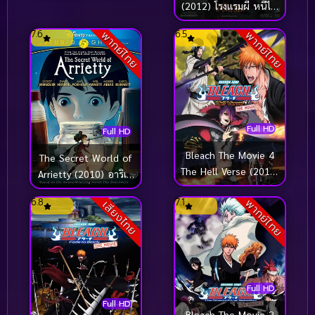
(2012) โรงแรมผี หนีไป
พักร้อน
7.6
6.5
พากย์ไทย
พากย์ไทย
Full HD
Full HD
Bleach The Movie 4
The Secret World of
The Hell Verse (2010)
Arrietty (2010) อาริเอ
บลีช เทพมรณะ เดอะ
ตี้ มหัศจรรย์ความลับคน
6.8
7.1
พากย์ไทย
มูฟวี่ 4 ศึกผ่าโลกันตร์
เสียงไทย
ตัวจิ๋ว
Full HD
Full HD
Bleach The Movie 2