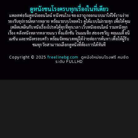
2001
2000
ดูหนังชนโรงครบทุกเรื่องในที่เดียว
Based on Novel
(16)
1999
1998
แพลตฟอร์มดูหนังออนไลน์ หนังชนโรง ของเราถูกออกแบบมาให้ใช้งานง่าย
รองรับอุปกรณ์หลากหลาย พร้อมระบบโหลดไว ดูได้แบบไม่กระตุก เพื่อให้คุณ
Betrayal
(1)
1997
1996
เพลิดเพลินกับหนังเรื่องโปรดได้ทุกที่ทุกเวลา เว็บหนังออนไลน์ รวมหนังทุก
เรื่อง คลังหนังหลากหลายแนว ทั้งแอ็กชัน โรแมนติก สยองขวัญ คอมเมดี้ อนิ
1995
1994
เมชัน และหนังครอบครัว พร้อมจัดหมวดหมู่ให้ง่ายต่อการค้นหา เพื่อให้ผู้รับ
Biography
(3)
ชมทุกวัยสามารถเลือกดูหนังที่ต้องการได้ทันที
1993
1992
Biography ชีวประวัติ
(61)
Copyright © 2025
1991
freelinebg.com
ดูหนังใหม่ชนโรงฟรี คมชัด
1990
ระดับ FULLHD
1989
1988
Biography ชีวิตจริง
(80)
1987
1986
Black Comedy
(16)
1985
1984
Classic คลาสสิค
(1)
1983
1982
1981
1980
Classic หนังคลาสสิก
(22)
1979
1978
Classic หนังคลาสสิก
(46)
1977
1976