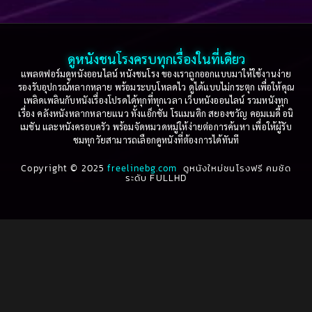
Based on a True Story เรื่องจริง
(75)
2005
2004
2003
2002
Based on a True Story เรื่องจริง
(36)
2001
2000
ดูหนังชนโรงครบทุกเรื่องในที่เดียว
Based on Novel
(16)
1999
1998
แพลตฟอร์มดูหนังออนไลน์ หนังชนโรง ของเราถูกออกแบบมาให้ใช้งานง่าย
รองรับอุปกรณ์หลากหลาย พร้อมระบบโหลดไว ดูได้แบบไม่กระตุก เพื่อให้คุณ
Betrayal
(1)
1997
1996
เพลิดเพลินกับหนังเรื่องโปรดได้ทุกที่ทุกเวลา เว็บหนังออนไลน์ รวมหนังทุก
เรื่อง คลังหนังหลากหลายแนว ทั้งแอ็กชัน โรแมนติก สยองขวัญ คอมเมดี้ อนิ
1995
1994
เมชัน และหนังครอบครัว พร้อมจัดหมวดหมู่ให้ง่ายต่อการค้นหา เพื่อให้ผู้รับ
Biography
(3)
ชมทุกวัยสามารถเลือกดูหนังที่ต้องการได้ทันที
1993
1992
Biography ชีวประวัติ
(61)
Copyright © 2025
1991
freelinebg.com
ดูหนังใหม่ชนโรงฟรี คมชัด
1990
ระดับ FULLHD
1989
1988
Biography ชีวิตจริง
(80)
1987
1986
Black Comedy
(16)
1985
1984
Classic คลาสสิค
(1)
1983
1982
1981
1980
Classic หนังคลาสสิก
(264)
1979
1978