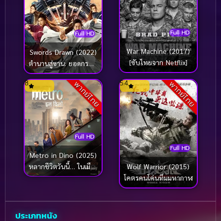
Full HD
Full HD
War Machine (2017)
Swords Drawn (2022)
[ซับไทยจาก Netflix]
ตำนานสู่ซาน: ยอดกระบี่
หวนคืน
8
5.4
พากย์ไทย
พากย์ไทย
Full HD
Full HD
Metro in Dino (2025)
หลากชีวิตวันนี้… ในเมือง
Wolf Warrior (2015)
ใหญ่
โคตรคนโค่นทีมมหากาฬ
ประเภทหนัง