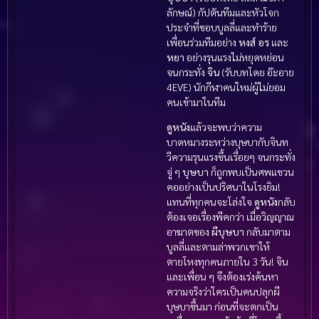
ลักษณ์) กัปตันทีมและหัวโจก
ประจำที่ชอบบูลลี่และทำร้าย
เพื่อนร่วมทีมอย่าง
หงส์
อร
และ
หยา
อย่างรุนแรงไม่หยุดหย่อน
จนกระทั่ง
จิน
(รับบทโดย อ๊ะอาย
4EVE) นักกีฬาคนใหม่ผู้ไม่ยอม
คนเข้ามาในทีม
ดูหนัง
แล้วจะพบว่าความ
บาดหมางระหว่างบุษบากับจินท
วีความรุนแรงขึ้นเรื่อยๆ จนกระทั่ง
จู่ ๆ
บุษบา
ก็ถูกพบเป็นศพแขวน
คออย่างเป็นปริศนาในโรงยิม!
แทนที่ทุกคนจะโล่งใจ
ดูหนัง
กลับ
ต้องเจอเรื่องพีคกว่า เมื่อวิญญาณ
อาฆาตของ
ผีบุษบา
กลับมาตาม
บูลลี่และตามล่าพวกเขาให้
ตายโหงทุกคนภายใน 3 วัน! จิน
และเพื่อน ๆ จึงต้องเร่งค้นหา
ความจริงว่าใครเป็นคนปลุกผี
บุษบาขึ้นมา ก่อนที่จะตกเป็น