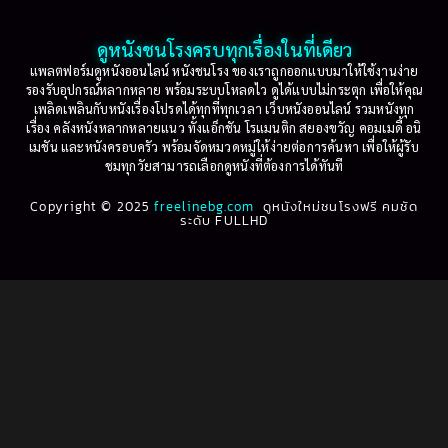
2003
2002
Based on a True Story เรื่องจริง
(74)
2001
2000
ดูหนังชนโรงครบทุกเรื่องในที่เดียว
Based on Novel
(16)
1999
1998
แพลตฟอร์มดูหนังออนไลน์ หนังชนโรง ของเราถูกออกแบบมาให้ใช้งานง่าย
รองรับอุปกรณ์หลากหลาย พร้อมระบบโหลดไว ดูได้แบบไม่กระตุก เพื่อให้คุณ
Betrayal
(1)
1997
1996
เพลิดเพลินกับหนังเรื่องโปรดได้ทุกที่ทุกเวลา เว็บหนังออนไลน์ รวมหนังทุก
เรื่อง คลังหนังหลากหลายแนว ทั้งแอ็กชัน โรแมนติก สยองขวัญ คอมเมดี้ อนิ
1995
1994
เมชัน และหนังครอบครัว พร้อมจัดหมวดหมู่ให้ง่ายต่อการค้นหา เพื่อให้ผู้รับ
Biography
(3)
ชมทุกวัยสามารถเลือกดูหนังที่ต้องการได้ทันที
1993
1992
Biography ชีวประวัติ
(61)
Copyright © 2025
1991
freelinebg.com
ดูหนังใหม่ชนโรงฟรี คมชัด
1990
ระดับ FULLHD
1989
1988
Biography ชีวิตจริง
(78)
1987
1986
Black Comedy
(16)
1985
1984
Classic คลาสสิค
(1)
1983
1982
1981
1980
Classic หนังคลาสสิก
(22)
1979
1978
Classic หนังคลาสสิก
(46)
1977
1976