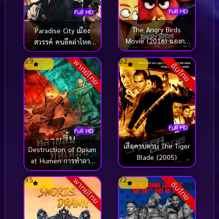
Full HD
Full HD
The Angry Birds
Paradise City เมือง
Movie (2016) แองกรี
สวรรค์ คนอึดล่าโหด
เบิร์ดส เดอะ มูฟวี่
(2022)
6.9
6.2
พากย์ไทย
ซับไทย
Full HD
Full HD
เสือคาบดาบ The Tiger
Destruction of Opium
Blade (2005)
at Humen การทำลาย
ฝิ่นที่หูหมืน (2021)
9.5
7.2
พากย์ไทย
ซับไทย