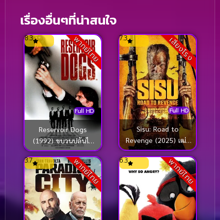
เรื่องอื่นๆที่น่าสนใจ
8.3
7.3
พากย์ไทย
เสียงโรง
Full HD
Full HD
Sisu: Road to
Reservoir Dogs
Revenge (2025) เฒ่า
(1992) ขบวนปล้นไม่
มหากาฬ 2
ถามชื่อ
3.7
6.3
พากย์ไทย
พากย์ไทย