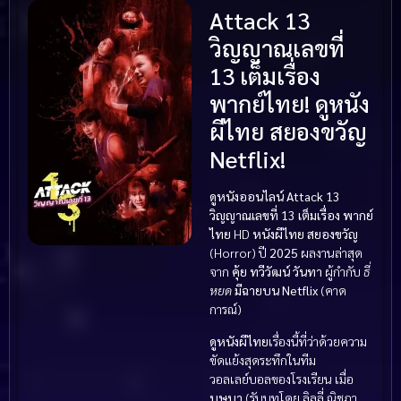
Attack 13
วิญญาณเลขที่
13 เต็มเรื่อง
พากย์ไทย! ดูหนัง
ผีไทย สยองขวัญ
Netflix!
ดูหนังออนไลน์
Attack 13
วิญญาณเลขที่ 13
เต็มเรื่อง พากย์
ไทย
HD
หนังผีไทย
สยองขวัญ
(Horror) ปี
2025
ผลงานล่าสุด
จาก
คุ้ย ทวีวัฒน์ วันทา
ผู้กำกับ
ธี่
หยด
มีฉายบน Netflix
(คาด
การณ์)
ดูหนังผีไทย
เรื่องนี้ที่ว่าด้วยความ
ขัดแย้งสุดระทึกในทีม
วอลเลย์บอลของโรงเรียน เมื่อ
บุษบา
(รับบทโดย ลิลลี่ ณิชภา