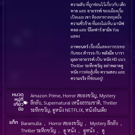
ความลับ
ที่ถูกซ่อนไว้เกี่ยวกับ
เด็ก
หาย
และ
อาถรรพ์
ของเมืองเริ่ม
เปิดเผย
เขา
ต้องหาทางหยุดยั้ง
ความชั่วร้าย
ที่มองไม่เห็น
มานัฟ
คอล
และ
นีโลฟาร์ ฮามิด
ร่วม
แสดง
ภาพยนตร์
เรื่องนี้แสดงการปะทะ
กันของ
ตำรวจ
กับ
พลังมืด
บารา
มุลลาอาถรรพ์
เป็น
หนัง HD
แนว
Thriller ระทึกขวัญ
อย่าพลาดดู
หนัง
การต่อสู้เพื่อ
ความสงบ
และ
ความจริง
ที่ซ่อนอยู่!
หมวด
Amazon Prime
,
Horror สยองขวัญ
,
Mystery
หมู่ที่
ลึกลับ
,
Supernatural เหนือธรรมชาติ
,
Thriller
เกี่ยว
ข้อ
ระทึกขวัญ
,
ดูหนัง NETFLIX
,
หนังอินเดีย
แท็ก
Baramulla
,
Horror สยองขวัญ
,
Mystery ลึกลับ
,
Thriller ระทึกขวัญ
,
ดู หนัง
,
ดูหนัง
,
ดู