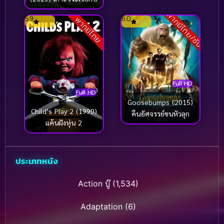
พากย์ไทย/ซับ
5.9
6.0
พากย์ไทย
Full HD
Full HD
Goosebumps (2015)
Child’s Play 2 (1990)
คืนอัศจรรย์ขนหัวลุก
แค้นฝังหุ่น 2
ประเภทหนัง
Action บู๊
(1,534)
Adaptation
(6)