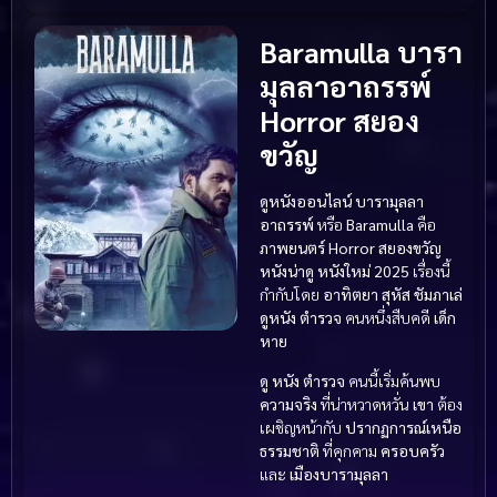
Baramulla บารา
มุลลาอาถรรพ์
Horror สยอง
ขวัญ
ดูหนังออนไลน์ บารามุลลา
อาถรรพ์
หรือ
Baramulla
คือ
ภาพยนตร์
Horror สยองขวัญ
หนังน่าดู
หนังใหม่ 2025
เรื่องนี้
กำกับโดย
อาทิตยา สุหัส ชัมภาเล่
ดูหนัง
ตำรวจ
คนหนึ่งสืบคดี
เด็ก
หาย
ดู หนัง
ตำรวจ
คนนี้เริ่มค้นพบ
ความจริง
ที่น่าหวาดหวั่น
เขา
ต้อง
เผชิญหน้ากับ
ปรากฏการณ์เหนือ
ธรรมชาติ
ที่คุกคาม
ครอบครัว
และ
เมืองบารามุลลา