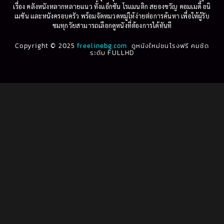
เรื่อง คลังหนังหลากหลายแนว ทั้งแอ็กชัน โรแมนติก สยองขวัญ คอมเมดี้ อนิ
1995
1994
เมชัน และหนังครอบครัว พร้อมจัดหมวดหมู่ให้ง่ายต่อการค้นหา เพื่อให้ผู้รับ
Biography
(3)
ชมทุกวัยสามารถเลือกดูหนังที่ต้องการได้ทันที
1993
1992
Biography ชีวประวัติ
(61)
Copyright © 2025
1991
freelinebg.com
ดูหนังใหม่ชนโรงฟรี คมชัด
1990
ระดับ FULLHD
1989
1988
Biography ชีวิตจริง
(78)
1987
1986
Black Comedy
(16)
1985
1984
Classic คลาสสิค
(1)
1983
1982
1981
1980
Classic หนังคลาสสิก
(262)
1979
1978
Classic หนังคลาสสิก
(22)
1977
1976
Classic หนังคลาสสิก
(46)
1975
1974
1973
1972
Comedy คอมเมดี้
(1)
1971
1970