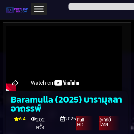
Baramulla (2025) บารามุลลา
อาถรรพ์
6.4
2025
Full
พากย์
202
HD
ไทย
ครั้ง