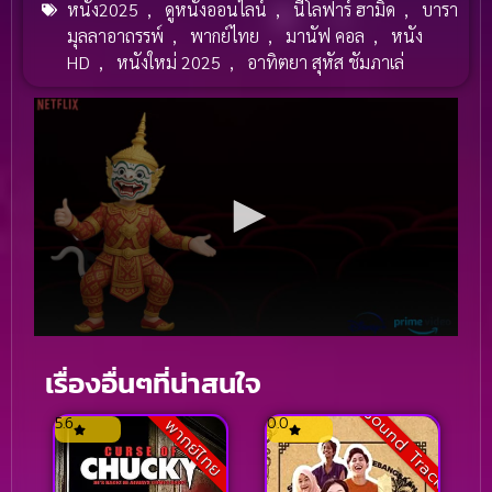
หนัง2025
,
ดูหนังออนไลน์
,
นีโลฟาร์ ฮามิด
,
บารา
มุลลาอาถรรพ์
,
พากย์ไทย
,
มานัฟ คอล
,
หนัง
HD
,
หนังใหม่ 2025
,
อาทิตยา สุหัส ชัมภาเล่
เรื่องอื่นๆที่น่าสนใจ
Sound Track
5.6
0.0
พากย์ไทย