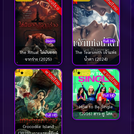
พากย์ไทย
เสียงโรง
Zoom
Full HD
The Ritual ไล่มันออก
The Tearsmith เจ้าแห่ง
จากร่าง (2025)
น้ำตา (2024)
6.4
6.1
พากย์ไทย
พากย์ไทย
Full HD
How to Be Single
(2016) ฮาว-ทู โสด
Full HD
แซ่บ
Crocodile Island
(2023) เกาะจระเข้ยักษ์