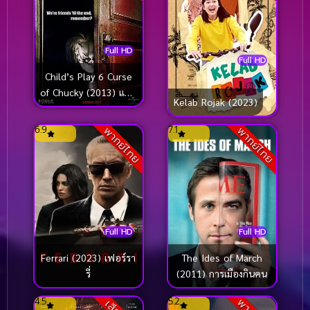
Full HD
Full HD
Child’s Play 6 Curse
of Chucky (2013) แค้น
Kelab Rojak (2023)
ฝังหุ่น 6 คำสาป
6.9
7.1
พากย์ไทย
พากย์ไทย
Full HD
Full HD
Ferrari (2023) เฟอร์รา
The Ides of March
รี่
(2011) การเมืองกินคน
4.5
5.2