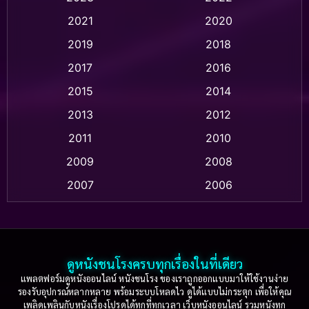
Animation แอนิเมชัน
(1)
2021
2020
2019
2018
Animation แอนิเมชั่น
(1)
2017
2016
Anthology
(2)
2015
2014
Apple TV
(20)
2013
2012
2011
2010
Apple TV+
(318)
2009
2008
Based on a True Story สร้างจากเรื่องจริง
(2)
2007
2006
Based on a True Story เรื่องจริง
(36)
2005
2004
2003
2002
Based on a True Story เรื่องจริง
(74)
2001
2000
ดูหนังชนโรงครบทุกเรื่องในที่เดียว
Based on Novel
(16)
1999
1998
แพลตฟอร์มดูหนังออนไลน์ หนังชนโรง ของเราถูกออกแบบมาให้ใช้งานง่าย
รองรับอุปกรณ์หลากหลาย พร้อมระบบโหลดไว ดูได้แบบไม่กระตุก เพื่อให้คุณ
Betrayal
(1)
1997
1996
เพลิดเพลินกับหนังเรื่องโปรดได้ทุกที่ทุกเวลา เว็บหนังออนไลน์ รวมหนังทุก