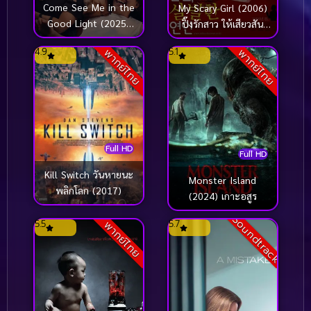
Come See Me in the
My Scary Girl (2006)
Good Light (2025)
ปิ๊งรักสาว ให้เสียวสัน
แสงแห่งความทรงจำ
หลัง
4.9
5.1
พากย์ไทย
พากย์ไทย
Full HD
Full HD
Kill Switch วันหายนะ
Monster Island
พลิกโลก (2017)
(2024) เกาะอสูร
Soundtrack
5.5
5.7
พากย์ไทย