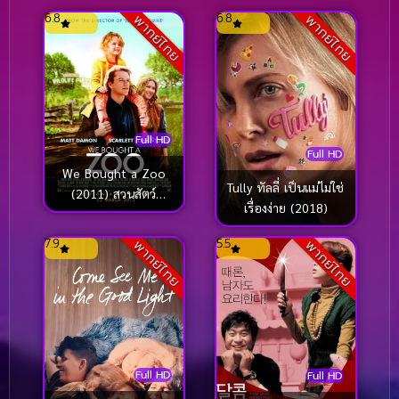
6.8
6.8
พากย์ไทย
พากย์ไทย
Full HD
Full HD
We Bought a Zoo
Tully ทัลลี่ เป็นแม่ไม่ใช่
(2011) สวนสัตว์
เรื่องง่าย (2018)
อัศจรรย์ ของขวัญให้ลูก
7.9
5.5
พากย์ไทย
พากย์ไทย
Full HD
Full HD