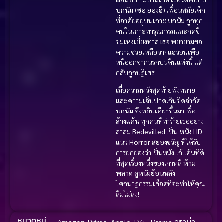
บกนัม
(
ซอ ยองฮี
) เพื่อนสมัยเด็ก
ที่อาศัยอยู่บนเกาะ
บกนัม
ถูกทุก
คนในเกาะทารุณกรรมและกดขี่
ข่มเหงเยี่ยงทาส
เธอ
พยายามขอ
ความช่วยเหลือจากแฮวอนเพื่อ
หนีออกจากนรกบนดินแห่งนี้ แต่
กลับถูกปฏิเสธ
เมื่อความหวังสุดท้ายพังทลาย
และความเจ็บปวดเกินขีดจำกัด
บกนัม
จึงหยิบเคียวขึ้นมาเพื่อ
ล้างแค้น
ทุกคนที่ทำร้ายเธออย่าง
สาสม
Bedevilled
เป็น
หนัง HD
แนว
Horror สยองขวัญ
ที่ได้รับ
การยกย่องว่าเป็นหนังแก้แค้นที่ดี
ที่สุดเรื่องหนึ่งของเกาหลี
ห้าม
พลาด
ดูหนังย้อนหลัง
โศกนาฏกรรมเลือดที่จะทำให้คุณ
ลืมไม่ลง!
หมวดหมู่
Amazon Prime
,
Apple TV+
,
Drama ดราม่า
,