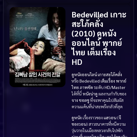
Bedevilled เกาะ
สะใภ้คลั่ง
(2010) ดูหนัง
ออนไลน์ พากย์
ไทย เต็มเรื่อง
HD
ดูหนังออนไลน์
เกาะสะใภ้คลั่ง
หรือ
Bedevilled
เต็มเรื่อง
พากย์
ไทย
ภาพชัด
ระดับ
HD/Master
ได้ที่นี่
หนังน่าดู
ผลงานกำกับของ
จาง ชอลซู
ที่จะพาคุณไปสัมผัส
ความแค้นที่น่าสะพรึงกลัวที่สุด
ดูหนัง
เรื่องราวของ
แฮวอน
(
จี
ซองวอน
) สาวธนาคารที่หนีความ
วุ่นวายในเมืองหลวงกลับไปพัก
ผ่อนที่เกาะบ้านเกิด เธอได้พบกับ