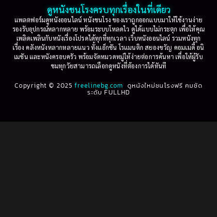
2001
2000
ดูหนังชนโรงครบทุกเรื่องในที่เดียว
Based on Novel
(16)
1999
1998
แพลตฟอร์มดูหนังออนไลน์ หนังชนโรง ของเราถูกออกแบบมาให้ใช้งานง่าย
รองรับอุปกรณ์หลากหลาย พร้อมระบบโหลดไว ดูได้แบบไม่กระตุก เพื่อให้คุณ
Betrayal
(1)
1997
1996
เพลิดเพลินกับหนังเรื่องโปรดได้ทุกที่ทุกเวลา เว็บหนังออนไลน์ รวมหนังทุก
เรื่อง คลังหนังหลากหลายแนว ทั้งแอ็กชัน โรแมนติก สยองขวัญ คอมเมดี้ อนิ
1995
1994
เมชัน และหนังครอบครัว พร้อมจัดหมวดหมู่ให้ง่ายต่อการค้นหา เพื่อให้ผู้รับ
Biography
(3)
ชมทุกวัยสามารถเลือกดูหนังที่ต้องการได้ทันที
1993
1992
Biography ชีวประวัติ
(61)
Copyright © 2025
1991
freelinebg.com
ดูหนังใหม่ชนโรงฟรี คมชัด
1990
ระดับ FULLHD
1989
1988
Biography ชีวิตจริง
(78)
1987
1986
Black Comedy
(16)
1985
1984
Classic คลาสสิค
(1)
1983
1982
1981
1980
Classic หนังคลาสสิก
(262)
1979
1978
Classic หนังคลาสสิก
(22)
1977
1976
Classic หนังคลาสสิก
(46)