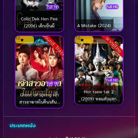
Full HD
Full HD
Colic Dek Hen Pee
A Mistake (2024)
(2006) เด็กเห็นผี
Sound Track
1.0
7.0
พากย์ไทย
Full HD
Full HD
Hor taew tak 2
Ghost of Spring เจ้า
(2009) หอแต๋วแตก
สาวอาฆาตในคืนวสันต์
แหกกระเจิง
(2024)
ประเภทหนัง