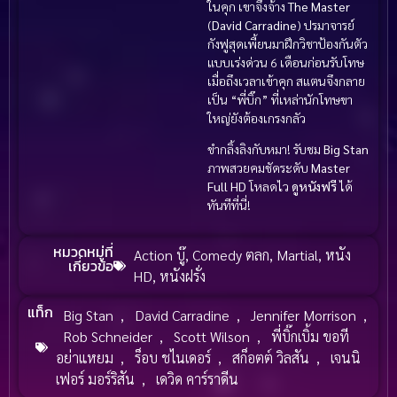
ในคุก เขาจึงจ้าง
The Master
(
David Carradine
) ปรมาจารย์
กังฟูสุดเพี้ยนมาฝึกวิชาป้องกันตัว
แบบเร่งด่วน 6 เดือนก่อนรับโทษ
เมื่อถึงเวลาเข้าคุก สแตนจึงกลาย
เป็น “พี่บิ๊ก” ที่เหล่านักโทษขา
ใหญ่ยังต้องเกรงกลัว
ขำกลิ้งลิงกับหมา! รับชม
Big Stan
ภาพสวยคมชัดระดับ
Master
Full HD
โหลดไว
ดูหนังฟรี
ได้
ทันทีที่นี่!
หมวดหมู่ที่
Action บู๊
,
Comedy ตลก
,
Martial
,
หนัง
เกี่ยวข้อ
HD
,
หนังฝรั่ง
แท็ก
Big Stan
,
David Carradine
,
Jennifer Morrison
,
Rob Schneider
,
Scott Wilson
,
พี่บิ๊กเบิ้ม ขอที
อย่าแหยม
,
ร็อบ ชไนเดอร์
,
สก็อตต์ วิลสัน
,
เจนนิ
เฟอร์ มอร์ริสัน
,
เดวิด คาร์ราดีน