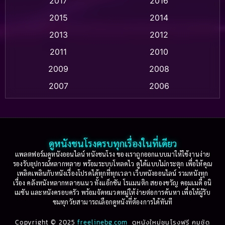
2017
2016
Anthology
(2)
2015
2014
Apple TV
(20)
2013
2012
2011
2010
Apple TV+
(318)
2009
2008
Based on a True Story สร้างจากเรื่องจริง
(2)
2007
2006
Based on a True Story เรื่องจริง
(36)
2005
2004
2003
2002
Based on a True Story เรื่องจริง
(74)
2001
2000
ดูหนังชนโรงครบทุกเรื่องในที่เดียว
Based on Novel
(16)
1999
1998
แพลตฟอร์มดูหนังออนไลน์ หนังชนโรง ของเราถูกออกแบบมาให้ใช้งานง่าย
รองรับอุปกรณ์หลากหลาย พร้อมระบบโหลดไว ดูได้แบบไม่กระตุก เพื่อให้คุณ
Betrayal
(1)
1997
1996
เพลิดเพลินกับหนังเรื่องโปรดได้ทุกที่ทุกเวลา เว็บหนังออนไลน์ รวมหนังทุก
เรื่อง คลังหนังหลากหลายแนว ทั้งแอ็กชัน โรแมนติก สยองขวัญ คอมเมดี้ อนิ
1995
1994
เมชัน และหนังครอบครัว พร้อมจัดหมวดหมู่ให้ง่ายต่อการค้นหา เพื่อให้ผู้รับ
Biography
(3)
ชมทุกวัยสามารถเลือกดูหนังที่ต้องการได้ทันที
1993
1992
Biography ชีวประวัติ
(61)
Copyright © 2025
1991
freelinebg.com
ดูหนังใหม่ชนโรงฟรี คมชัด
1990