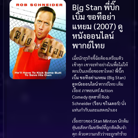
Big Stan พี่บิ๊ก
เบิ้ม ขอทีอย่า
แหยม (2007) ดู
หนังออนไลน์
พากย์ไทย
เมื่อนักธุรกิจขี้ฉ้อต้องเตรียมตัว
เข้าคุก เขาจะทำอย่างไรเพื่อไม่ให้
ตกเป็นเหยื่อของขาโหด?
พี่บิ๊ก
เบิ้ม ขอทีอย่าแหยม (Big Stan)
ดูหนังออนไลน์
พากย์ไทย เต็ม
เรื่อง! ภาพยนตร์
Action
Comedy
สุดฮาที่
Rob
Schneider (ร็อบ ชไนเดอร์)
นั่ง
แท่นกำกับและแสดงนำเอง
เรื่องราวของ
Stan Minton
นักต้ม
ตุ๋นอสังหาริมทรัพย์ที่ถูกตัดสินจำ
คุก ด้วยความกลัวว่าจะถูกทำร้าย