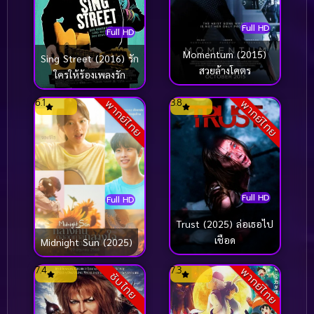
Full HD
Full HD
Momentum (2015)
Sing Street (2016) รัก
สวยล้างโคตร
ใครให้ร้องเพลงรัก
6.1
3.8
พากย์ไทย
พากย์ไทย
Full HD
Full HD
Trust (2025) ล่อเธอไป
เชือด
Midnight Sun (2025)
7.4
7.3
พากย์ไทย
ซับไทย