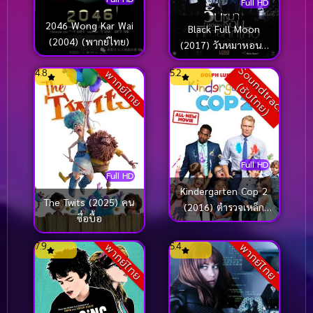
Full HD
2046 Wong Kar Wai
Black Full Moon
(2004) (พากย์ไทย)
(2017) วันหมาหอนที่
ค่ายลูกเสือ
S
o
u
n
d
t
r
a
c
k
ซั
บ
ไ
ท
ย
4.8
5.2
พากย์ไทย
(
)
Full HD
Full HD
Kindergarten Cop 2
The Twits (2025) คน
(2016) ตำรวจเหล็ก
ซื่อบื้อ
ปราบเด็กแสบ 2 [ซับ
ไทย]
7.9
5.4
พากย์ไทย
พากย์ไทย