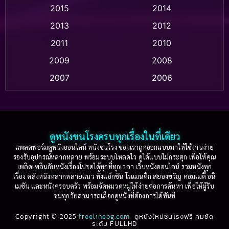
2015
2014
Apple TV
(20)
2013
2012
2011
2010
Apple TV+
(318)
2009
2008
Based on a True Story สร้างจากเรื่องจริง
(2)
2007
2006
Based on a True Story เรื่องจริง
(36)
2005
2004
2003
2002
Based on a True Story เรื่องจริง
(77)
2001
2000
ดูหนังชนโรงครบทุกเรื่องในที่เดียว
Based on Novel
(16)
1999
1998
แพลตฟอร์มดูหนังออนไลน์ หนังชนโรง ของเราถูกออกแบบมาให้ใช้งานง่าย
รองรับอุปกรณ์หลากหลาย พร้อมระบบโหลดไว ดูได้แบบไม่กระตุก เพื่อให้คุณ
Betrayal
(1)
1997
1996
เพลิดเพลินกับหนังเรื่องโปรดได้ทุกที่ทุกเวลา เว็บหนังออนไลน์ รวมหนังทุก
เรื่อง คลังหนังหลากหลายแนว ทั้งแอ็กชัน โรแมนติก สยองขวัญ คอมเมดี้ อนิ
1995
1994
เมชัน และหนังครอบครัว พร้อมจัดหมวดหมู่ให้ง่ายต่อการค้นหา เพื่อให้ผู้รับ
Biography
(3)
ชมทุกวัยสามารถเลือกดูหนังที่ต้องการได้ทันที
1993
1992
Biography ชีวประวัติ
(61)
Copyright © 2025
1991
freelinebg.com
ดูหนังใหม่ชนโรงฟรี คมชัด
1990
ระดับ FULLHD