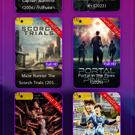
Captain Alatriste
ดำ (2023)
(2006) กัปตันอลา
ทริสต์
Sound Track
6.7
7.0
พากย์ไทย
Full HD
Full HD
Portal in the Pines
Maze Runner The
(2025)
Scorch Trials (2015)
สมรภูมิมอดไหม้
Sound Track
7.3
5.5
พากย์ไทย