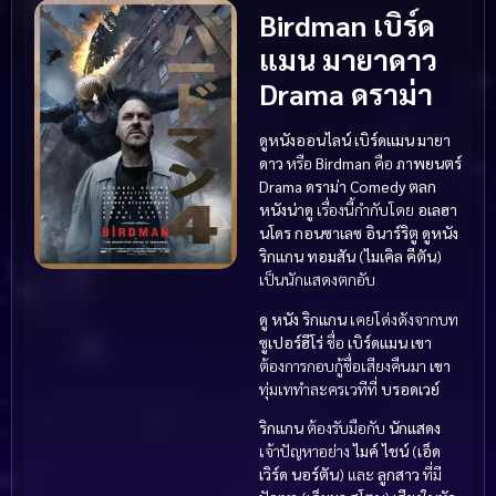
Birdman เบิร์ด
แมน มายาดาว
Drama ดราม่า
ดูหนังออนไลน์ เบิร์ดแมน มายา
ดาว
หรือ
Birdman
คือ
ภาพยนตร์
Drama ดราม่า
Comedy ตลก
หนังน่าดู
เรื่องนี้กำกับโดย
อเลฮา
นโดร กอนซาเลซ อินาร์ริตู
ดูหนัง
ริกแกน ทอมสัน
(
ไมเคิล คีตัน
)
เป็นนักแสดงตกอับ
ดู หนัง
ริกแกน
เคยโด่งดังจากบท
ซูเปอร์ฮีโร่
ชื่อ
เบิร์ดแมน
เขา
ต้องการกอบกู้ชื่อเสียงคืนมา
เขา
ทุ่มเททำละครเวทีที่
บรอดเวย์
ริกแกน
ต้องรับมือกับ
นักแสดง
เจ้าปัญหาอย่าง
ไมค์ ไชน์
(
เอ็ด
เวิร์ด นอร์ตัน
) และ
ลูกสาว
ที่มี