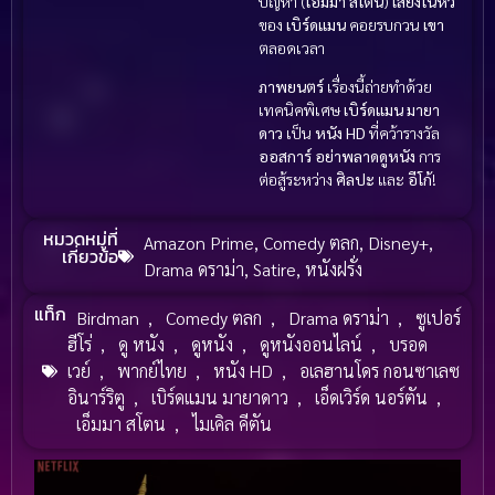
ปัญหา (
เอ็มมา สโตน
)
เสียงในหัว
ของ
เบิร์ดแมน
คอยรบกวน
เขา
ตลอดเวลา
ภาพยนตร์
เรื่องนี้ถ่ายทำด้วย
เทคนิคพิเศษ
เบิร์ดแมน มายา
ดาว
เป็น
หนัง HD
ที่คว้ารางวัล
ออสการ์
อย่าพลาดดูหนัง
การ
ต่อสู้ระหว่าง
ศิลปะ
และ
อีโก้
!
หมวดหมู่ที่
Amazon Prime
,
Comedy ตลก
,
Disney+
,
เกี่ยวข้อ
Drama ดราม่า
,
Satire
,
หนังฝรั่ง
แท็ก
Birdman
,
Comedy ตลก
,
Drama ดราม่า
,
ซูเปอร์
ฮีโร่
,
ดู หนัง
,
ดูหนัง
,
ดูหนังออนไลน์
,
บรอด
เวย์
,
พากย์ไทย
,
หนัง HD
,
อเลฮานโดร กอนซาเลซ
อินาร์ริตู
,
เบิร์ดแมน มายาดาว
,
เอ็ดเวิร์ด นอร์ตัน
,
เอ็มมา สโตน
,
ไมเคิล คีตัน