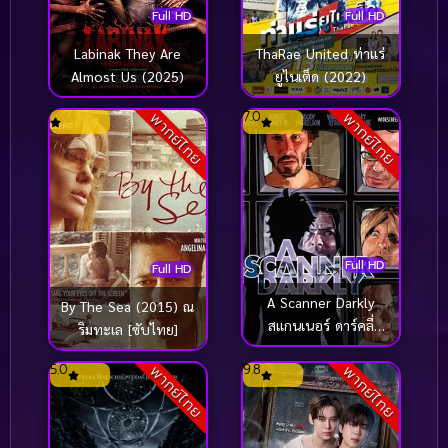
Full HD
Full HD
Labinak They Are
ThaRae United ท่าแร่
Almost Us (2025)
ยูไนเต็ด (2022)
7.0
พากย์ไทย
พากย์ไทย
Full HD
Full HD
A Scanner Darkly
By The Sea (2015) ณ
สแกนเนอร์ ดาร์คลี่
ริมทะเล [ซับไทย]
(2006)
5.0
9.8
พากย์ไทย
พากย์ไทย