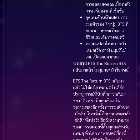
การแสดงสดและเบื้องหลัง
การเตรียมงานที่เข้มข้น
จุดเด่นด้านนักแสดง:
การ
รวมตัวของ 7 หนุ่ม BTS ที่
จะมาถ่ายทอดเรื่องราว
ชีวิตและเส้นทางดนตรี
ความแปลกใหม่:
การนำ
เสนอเรื่องราวในมุมที่ไม่
เคยเปิดเผยมาก่อน
บทสรุป BTS The Return BTS
กลับมาแล้ว ในมุมมองนักวิจารณ์
BTS The Return BTS กลับมา
แล้ว ไม่ใช่แค่ภาพยนตร์ แต่คือ
ปรากฏการณ์ที่บันทึกการกลับมา
ของ ‘ตัวพ่อ’ ที่จะกลับมารัน
วงการ
เพลง
อีกครั้ง การรวมตัวของ
‘บังทัน’ ในครั้งนี้คือการแสดงพลัง
‘อัลติ’ ที่แท้จริง สื่อถึงความหมาย
ของ
การรอคอยที่สิ้นสุด
ลงสำหรับ
แฟนๆ ทั่วโลก ภาพยนตร์เรื่องนี้
จะพาคุณไปสัมผัสถึงความยิ่ง