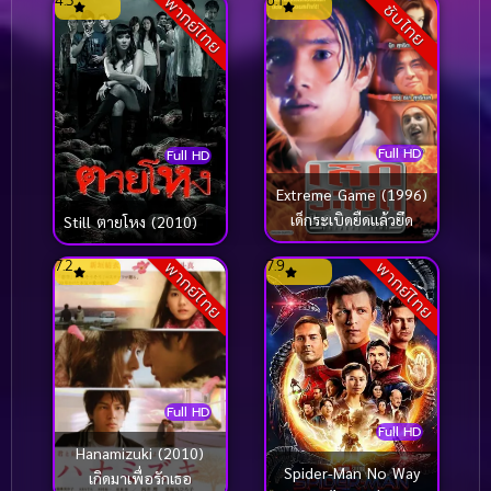
4.3
6.1
พากย์ไทย
ซับไทย
Full HD
Full HD
Extreme Game (1996)
เด็กระเบิดยืดแล้วยึด
Still ตายโหง (2010)
7.2
7.9
พากย์ไทย
พากย์ไทย
Full HD
Full HD
Hanamizuki (2010)
Spider-Man No Way
เกิดมาเพื่อรักเธอ