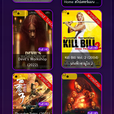
Home สไปเดอร์แมน โน
เวย์ โฮม (2021)
Sound Track
3.8
8.0
พากย์ไทย
Full HD
Full HD
Kill Bill Vol. 2 (2004)
Devil’s Workshop
นางฟ้าซามูไร 2
(2022)
2
5.2
พากย์ไทย
พากย์ไทย
Full HD
Full HD
Thunder Twins (2021)