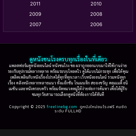
2011
2010
Apple TV+
(318)
2009
2008
Based on a True Story สร้างจากเรื่องจริง
(2)
2007
2006
Based on a True Story เรื่องจริง
(73)
2005
2004
2003
2002
Based on a True Story เรื่องจริง
(36)
2001
2000
ดูหนังชนโรงครบทุกเรื่องในที่เดียว
Based on Novel
(16)
1999
1998
แพลตฟอร์มดูหนังออนไลน์ หนังชนโรง ของเราถูกออกแบบมาให้ใช้งานง่าย
รองรับอุปกรณ์หลากหลาย พร้อมระบบโหลดไว ดูได้แบบไม่กระตุก เพื่อให้คุณ
Betrayal
(1)
1997
1996
เพลิดเพลินกับหนังเรื่องโปรดได้ทุกที่ทุกเวลา เว็บหนังออนไลน์ รวมหนังทุก
เรื่อง คลังหนังหลากหลายแนว ทั้งแอ็กชัน โรแมนติก สยองขวัญ คอมเมดี้ อนิ
1995
1994
เมชัน และหนังครอบครัว พร้อมจัดหมวดหมู่ให้ง่ายต่อการค้นหา เพื่อให้ผู้รับ
Biography
(3)
ชมทุกวัยสามารถเลือกดูหนังที่ต้องการได้ทันที
1993
1992
Biography ชีวประวัติ
(61)
Copyright © 2025
1991
freelinebg.com
ดูหนังใหม่ชนโรงฟรี คมชัด
1990
ระดับ FULLHD
1989
1988
Biography ชีวิตจริง
(78)
1987
1986
Black Comedy
(16)