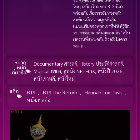
ใหญ่ เกรียงไกร ของ BTS ที่มา
พร้อมกับเรื่องราวอันทรงพลัง
สะท้อนถึงความผูกพันอัน
แน่นแฟ้นของพวกเขาที่ทำให้รู้สึก
ว่า ‘การรอคอยสิ้นสุดลงแล้ว’ เป็น
ผลงานที่แฟนคลับตัวจริงไม่ควร
พลาด
หมวด
Documentary สารคดี
,
History ประวัติศาสตร์
,
หมู่ที่
Musical เพลง
,
ดูหนัง NETFLIX
,
หนังปี 2026
,
เกี่ยวข้อ
หนังเกาหลี
,
หนังใหม่
แท็ก
BTS
,
BTS The Return
,
Hannah Lux Davis
,
หนังภาคต่อ