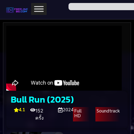
Bull Run (2025)
4.1
2024
Full
Soundtrack
152
HD
ครั้ง