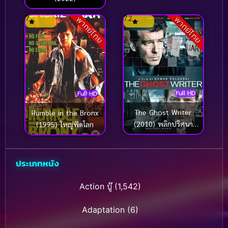
7
7.2
พากย์ไทย
พากย์ไทย
Full HD
Full HD
The Ghost Writer
Rumble in the Bronx
(2010) พลิกปริศนา
(1995) ใหญ่ฟัดโลก
สภาซ่อนเงื่อน
ประเภทหนัง
Action บู๊
(1,542)
Adaptation
(6)