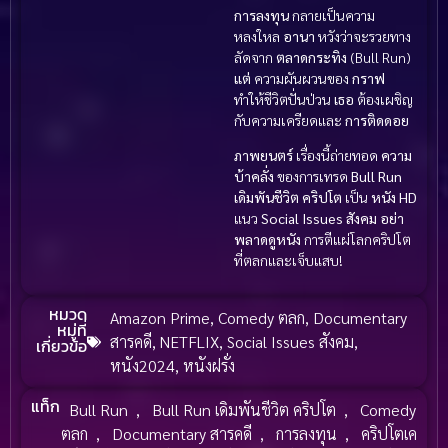
การลงทุน
กลายเป็นความ
หลงใหล
อานา
หวังว่าจะรวยทาง
ลัดจาก
ตลาดกระทิง
(Bull Run)
แต่
ความผันผวนของ
กราฟ
ทำให้ชีวิตปั่นป่วน
เธอ
ต้องเผชิญ
กับความเครียดและ
การติดดอย
ภาพยนตร์
เรื่องนี้ถ่ายทอด
ความ
บ้าคลั่ง
ของการเทรด
Bull Run
เดิมพันชีวิต คริปโต
เป็น
หนัง HD
แนว
Social Issues สังคม
อย่า
พลาดดูหนัง
การตีแผ่โลกคริปโต
ที่ตลกและเจ็บแสบ!
หมวด
Amazon Prime
,
Comedy ตลก
,
Documentary
หมู่ที่
สารคดี
,
NETFLIX
,
Social Issues สังคม
,
เกี่ยวข้อ
หนัง2024
,
หนังฝรั่ง
แท็ก
Bull Run
,
Bull Run เดิมพันชีวิต คริปโต
,
Comedy
ตลก
,
Documentary สารคดี
,
การลงทุน
,
คริปโตเค