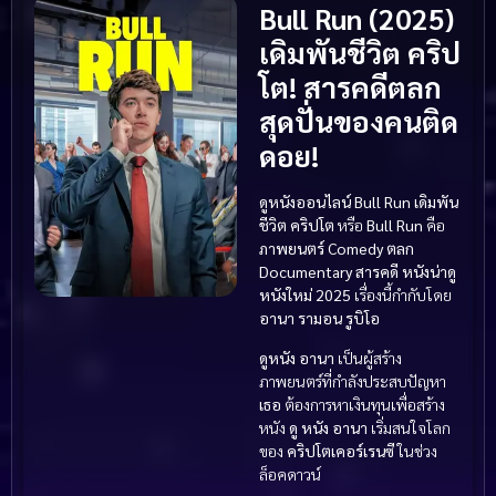
Bull Run (2025)
เดิมพันชีวิต คริป
โต! สารคดีตลก
สุดปั่นของคนติด
ดอย!
ดูหนังออนไลน์ Bull Run เดิมพัน
ชีวิต คริปโต
หรือ
Bull Run
คือ
ภาพยนตร์
Comedy ตลก
Documentary สารคดี
หนังน่าดู
หนังใหม่ 2025
เรื่องนี้กำกับโดย
อานา รามอน รูบิโอ
ดูหนัง
อานา
เป็นผู้สร้าง
ภาพยนตร์ที่กำลังประสบปัญหา
เธอ
ต้องการหาเงินทุนเพื่อสร้าง
หนัง
ดู หนัง
อานา
เริ่มสนใจโลก
ของ
คริปโตเคอร์เรนซี
ในช่วง
ล็อคดาวน์