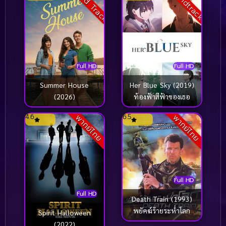
Sound Track
Soundtrack
Full HD
Full HD
Summer House
Her Blue Sky (2019)
(2026)
ท้องฟ้าสีฟ้าของเธอ
4.6
6.5
พากย์ไทย
พากย์ไทย
Full HD
Full HD
Death Train (1993)
พยัคฆ์ร้ายระห่ำโลก
Spirit Halloween
(2022)