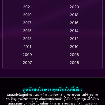
Animation แอนิเมชัน
(1)
2021
2020
2019
2018
Animation แอนิเมชั่น
(1)
2017
2016
Anthology
(2)
2015
2014
Apple TV
(20)
2013
2012
2011
2010
Apple TV+
(318)
2009
2008
Based on a True Story สร้างจากเรื่องจริง
(2)
2007
2006
Based on a True Story เรื่องจริง
(36)
2005
2004
2003
2002
Based on a True Story เรื่องจริง
(75)
2001
2000
ดูหนังชนโรงครบทุกเรื่องในที่เดียว
Based on Novel
(16)
1999
1998
แพลตฟอร์มดูหนังออนไลน์ หนังชนโรง ของเราถูกออกแบบมาให้ใช้งานง่าย
รองรับอุปกรณ์หลากหลาย พร้อมระบบโหลดไว ดูได้แบบไม่กระตุก เพื่อให้คุณ
Betrayal
(1)
1997
1996
เพลิดเพลินกับหนังเรื่องโปรดได้ทุกที่ทุกเวลา เว็บหนังออนไลน์ รวมหนังทุก