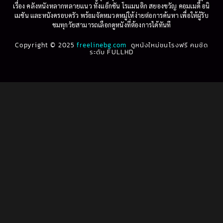
เรื่อง คลังหนังหลากหลายแนว ทั้งแอ็กชัน โรแมนติก สยองขวัญ คอมเมดี้ อนิ
1995
1994
เมชัน และหนังครอบครัว พร้อมจัดหมวดหมู่ให้ง่ายต่อการค้นหา เพื่อให้ผู้รับ
Biography
(3)
ชมทุกวัยสามารถเลือกดูหนังที่ต้องการได้ทันที
1993
1992
Biography ชีวประวัติ
(61)
Copyright © 2025
1991
freelinebg.com
ดูหนังใหม่ชนโรงฟรี คมชัด
1990
ระดับ FULLHD
1989
1988
Biography ชีวิตจริง
(80)
1987
1986
Black Comedy
(16)
1985
1984
Classic คลาสสิค
(1)
1983
1982
1981
1980
Classic หนังคลาสสิก
(264)
1979
1978
Classic หนังคลาสสิก
(22)
1977
1976
Classic หนังคลาสสิก
(46)
1975
1974
1973
1972
Comedy คอมเมดี้
(1)
1971
1970