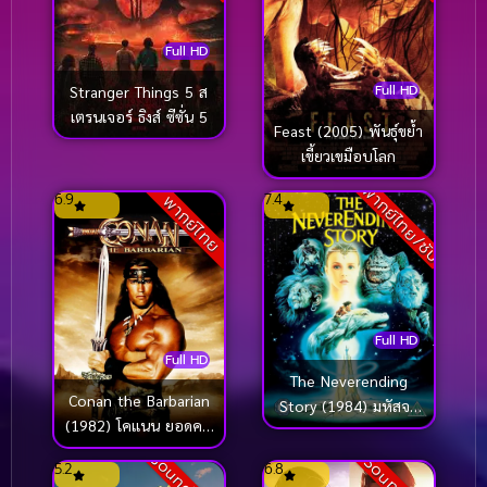
Full HD
Full HD
Stranger Things 5 ส
เตรนเจอร์ ธิงส์ ซีซั่น 5
Feast (2005) พันธุ์ขย้ำ
เขี้ยวเขมือบโลก
พากย์ไทย/ซับ
6.9
7.4
พากย์ไทย
Full HD
Full HD
The Neverending
Conan the Barbarian
Story (1984) มหัสจร
(1982) โคแนน ยอดคน
รย์สุดขอบฟ้า
แดนเถื่อน
5.2
6.8