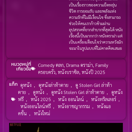
เป็นเรื่องราวของความยืดหยุ่น
ชีวิต การยอมรับ และพลังแห่ง
ความรักที่ไม่มีเงื่อนไข ซึ่งสามารถ
ช่วยให้คนเราก้าวข้ามผ่าน
อุปสรรคที่ยากลำบากที่สุดได้ หนัง
เรื่องนี้เป็นมากกว่า หนังดราม่า แต่
เป็นเครื่องเตือนใจว่าความหวังมัก
จะมาในรูปแบบที่ไม่คาดคิดเสมอ
หมวดหมู่ที่
Comedy ตลก
,
Drama ดราม่า
,
Family
เกี่ยวข้อ
ครอบครัว
,
หนังบราซิล
,
หนังปี 2025
แท็ก
ดุหนัง
,
ดุหนังล่าท้าตาย
,
ดู Stolen Girl ล่าท้า
ตาย
,
ดูหนัง
,
ดูหนัง Stolen Girl ล่าท้าตาย
,
ดูหนัง
ฟรี
,
หนัง 2025
,
หนัง ออนไลน์
,
หนังทริลเลอร์
,
หนังออนไลน์ฟรี
,
หนังอาชญากรรม
,
หนังแอ
คชั่น
,
หนังใหม่