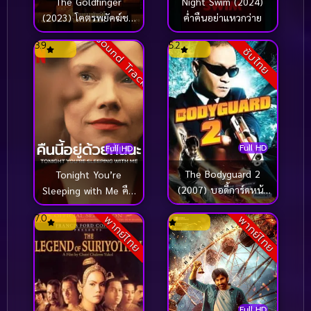
The Goldfinger
Night Swim (2024)
(2023) โคตรพยัคฆ์ชน
ค่ำคืนอย่าแหวกว่าย
คนมือทอง
Sound Track
3.9
5.2
ซับไทย
Full HD
Full HD
The Bodyguard 2
Tonight You’re
(2007) บอดี้การ์ดหน้า
Sleeping with Me คืน
เหลี่ยม ภาค 2
นี้อยู่ด้วยกันนะ (2023)
7.0
พากย์ไทย
พากย์ไทย
Full HD