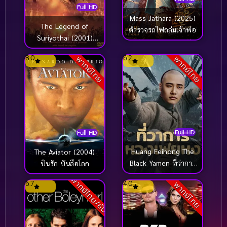
Full HD
Mass Jathara (2025)
The Legend of
ตำรวจรถไฟถล่มเจ้าพ่อ
Suriyothai (2001)
สุริโยไท
8.0
6.2
พากย์ไทย
พากย์ไทย
Full HD
Full HD
Huang Feihong The
The Aviator (2004)
Black Yamen ที่ว่าการ
บินรัก บันลือโลก
หวงเฟยหง (2025)
พากย์ไทย/ซับ
6.7
4.0
พากย์ไทย