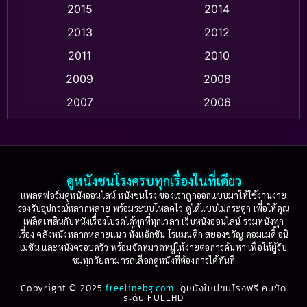
2015
2014
Apple TV
(20)
2013
2012
2011
2010
Apple TV+
(318)
2009
2008
Based on a True Story สร้างจากเรื่องจริง
(2)
2007
2006
Based on a True Story เรื่องจริง
(36)
2005
2004
2003
2002
Based on a True Story เรื่องจริง
(74)
2001
2000
ดูหนังชนโรงครบทุกเรื่องในที่เดียว
Based on Novel
(16)
1999
1998
แพลตฟอร์มดูหนังออนไลน์ หนังชนโรง ของเราถูกออกแบบมาให้ใช้งานง่าย
รองรับอุปกรณ์หลากหลาย พร้อมระบบโหลดไว ดูได้แบบไม่กระตุก เพื่อให้คุณ
Betrayal
(1)
1997
1996
เพลิดเพลินกับหนังเรื่องโปรดได้ทุกที่ทุกเวลา เว็บหนังออนไลน์ รวมหนังทุก
เรื่อง คลังหนังหลากหลายแนว ทั้งแอ็กชัน โรแมนติก สยองขวัญ คอมเมดี้ อนิ
1995
1994
เมชัน และหนังครอบครัว พร้อมจัดหมวดหมู่ให้ง่ายต่อการค้นหา เพื่อให้ผู้รับ
Biography
(3)
ชมทุกวัยสามารถเลือกดูหนังที่ต้องการได้ทันที
1993
1992
Biography ชีวประวัติ
(61)
Copyright © 2025
1991
freelinebg.com
ดูหนังใหม่ชนโรงฟรี คมชัด
1990
ระดับ FULLHD