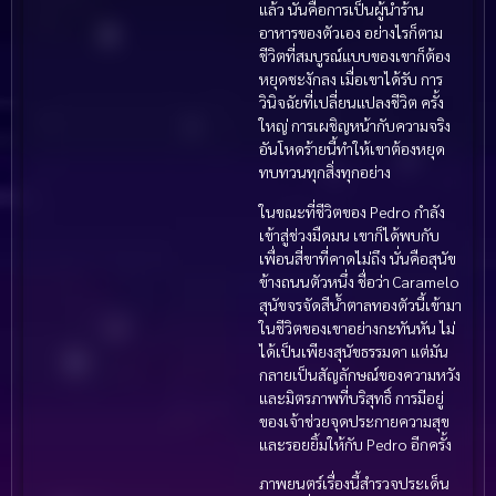
แล้ว นั่นคือการเป็นผู้นำร้าน
อาหารของตัวเอง อย่างไรก็ตาม
ชีวิตที่สมบูรณ์แบบของเขาก็ต้อง
หยุดชะงักลง เมื่อเขาได้รับ การ
วินิจฉัยที่เปลี่ยนแปลงชีวิต ครั้ง
ใหญ่ การเผชิญหน้ากับความจริง
อันโหดร้ายนี้ทำให้เขาต้องหยุด
ทบทวนทุกสิ่งทุกอย่าง
ในขณะที่ชีวิตของ Pedro กำลัง
เข้าสู่ช่วงมืดมน เขาก็ได้พบกับ
เพื่อนสี่ขาที่คาดไม่ถึง นั่นคือสุนัข
ข้างถนนตัวหนึ่ง ชื่อว่า Caramelo
สุนัขจรจัดสีน้ำตาลทองตัวนี้เข้ามา
ในชีวิตของเขาอย่างกะทันหัน ไม่
ได้เป็นเพียงสุนัขธรรมดา แต่มัน
กลายเป็นสัญลักษณ์ของความหวัง
และมิตรภาพที่บริสุทธิ์ การมีอยู่
ของเจ้าช่วยจุดประกายความสุข
และรอยยิ้มให้กับ Pedro อีกครั้ง
ภาพยนตร์เรื่องนี้สำรวจประเด็น