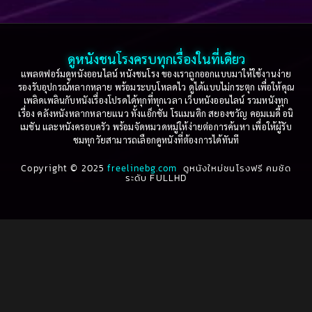
Based on a True Story เรื่องจริง
(75)
2005
2004
2003
2002
Based on a True Story เรื่องจริง
(36)
2001
2000
ดูหนังชนโรงครบทุกเรื่องในที่เดียว
Based on Novel
(16)
1999
1998
แพลตฟอร์มดูหนังออนไลน์ หนังชนโรง ของเราถูกออกแบบมาให้ใช้งานง่าย
รองรับอุปกรณ์หลากหลาย พร้อมระบบโหลดไว ดูได้แบบไม่กระตุก เพื่อให้คุณ
Betrayal
(1)
1997
1996
เพลิดเพลินกับหนังเรื่องโปรดได้ทุกที่ทุกเวลา เว็บหนังออนไลน์ รวมหนังทุก
เรื่อง คลังหนังหลากหลายแนว ทั้งแอ็กชัน โรแมนติก สยองขวัญ คอมเมดี้ อนิ
1995
1994
เมชัน และหนังครอบครัว พร้อมจัดหมวดหมู่ให้ง่ายต่อการค้นหา เพื่อให้ผู้รับ
Biography
(3)
ชมทุกวัยสามารถเลือกดูหนังที่ต้องการได้ทันที
1993
1992
Biography ชีวประวัติ
(61)
Copyright © 2025
1991
freelinebg.com
ดูหนังใหม่ชนโรงฟรี คมชัด
1990
ระดับ FULLHD
1989
1988
Biography ชีวิตจริง
(80)
1987
1986
Black Comedy
(16)
1985
1984
Classic คลาสสิค
(1)
1983
1982
1981
1980
Classic หนังคลาสสิก
(264)
1979
1978