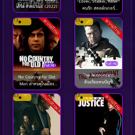
Lover, Stalker, Killer
เกิร์ล สวยมรณะ (2022)
คนรัก สตอล์กเกอร์
ฆาตกร (2024)
7.3
6.5
พากย์ไทย
พากย์ไทย
Full HD
Full HD
The Accountant
No Country for Old
อัจฉริยะคนบัญชี
Men ล่าคนดุในเมือง
เพชฌฆาต (2016)
เดือด (2007)
Soundtrack
8.3
7.7
พากย์ไทย