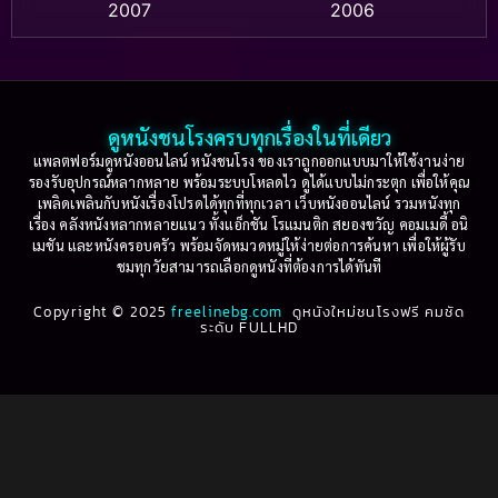
2007
2006
Based on a True Story เรื่องจริง
(75)
2005
2004
2003
2002
Based on a True Story เรื่องจริง
(36)
2001
2000
ดูหนังชนโรงครบทุกเรื่องในที่เดียว
Based on Novel
(16)
1999
1998
แพลตฟอร์มดูหนังออนไลน์ หนังชนโรง ของเราถูกออกแบบมาให้ใช้งานง่าย
รองรับอุปกรณ์หลากหลาย พร้อมระบบโหลดไว ดูได้แบบไม่กระตุก เพื่อให้คุณ
Betrayal
(1)
1997
1996
เพลิดเพลินกับหนังเรื่องโปรดได้ทุกที่ทุกเวลา เว็บหนังออนไลน์ รวมหนังทุก
เรื่อง คลังหนังหลากหลายแนว ทั้งแอ็กชัน โรแมนติก สยองขวัญ คอมเมดี้ อนิ
1995
1994
เมชัน และหนังครอบครัว พร้อมจัดหมวดหมู่ให้ง่ายต่อการค้นหา เพื่อให้ผู้รับ
Biography
(3)
ชมทุกวัยสามารถเลือกดูหนังที่ต้องการได้ทันที
1993
1992
Biography ชีวประวัติ
(61)
Copyright © 2025
1991
freelinebg.com
ดูหนังใหม่ชนโรงฟรี คมชัด
1990
ระดับ FULLHD
1989
1988
Biography ชีวิตจริง
(80)
1987
1986
Black Comedy
(16)
1985
1984
Classic คลาสสิค
(1)
1983
1982