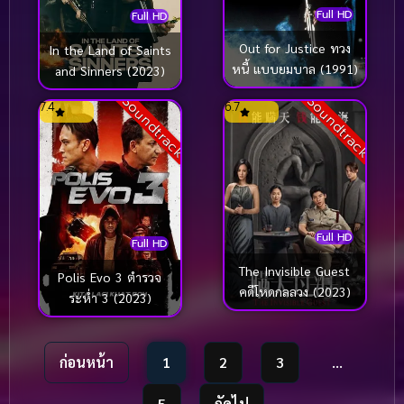
Full HD
Full HD
Out for Justice ทวง
In the Land of Saints
หนี้ แบบยมบาล (1991)
and Sinners (2023)
Soundtrack
Soundtrack
7.4
6.7
Full HD
Full HD
The Invisible Guest
Polis Evo 3 ตำรวจ
คดีโหดกลลวง (2023)
ระห่ำ 3 (2023)
ก่อนหน้า
1
2
3
…
5
ถัดไป