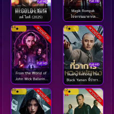
Full HD
Full HD
Magik Rompak
In Cold Light อิน โค
โจรกรรมมายากล
ลด์ ไลต์ (2025)
(2025)
4.4
6.2
พากย์ไทย
พากย์ไทย
Full HD
Full HD
From the World of
Huang Feihong The
John Wick Ballerina
Black Yamen ที่ว่าการ
จักรวาลของ จอห์น วิค
หวงเฟยหง (2025)
8.0
6.2
พากย์ไทย
พากย์ไทย
บัลเลรินา แค้นกว่านรก
(2025)