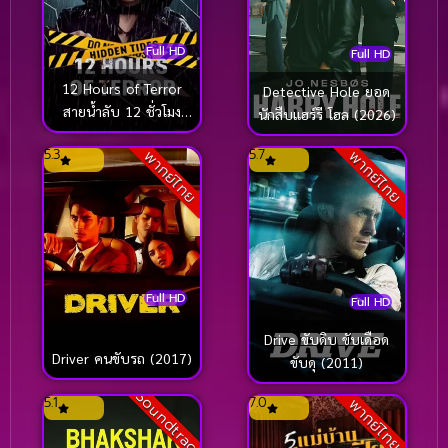
Full HD
Full HD
12 Hours of Terror
Detective Hole ยอด
สายน้ำลับ 12 ชั่วโมง
นักสืบแฮร์รี โฮล (2026)
หลอน (2025)
5.3
5.7
พากย์ไทย
พากย์ไทย
Full HD
Full HD
Drive ขับดิบ ขับเดือด
Driver คนขับรถ (2017)
ขับดุ (2011)
Soundtrack
5.1
7.0
พากย์ไทย