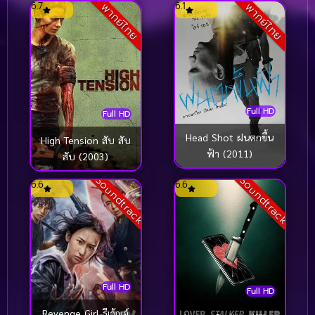
6.7
6.1
พากย์ไทย
พากย์ไทย
Full HD
Full HD
Head Shot ฝนตกขึ้น
High Tension สับ สับ
ฟ้า (2011)
สับ (2003)
Soundtrack
Soundtrack
6.6
6.6
Full HD
Full HD
Revenge Girl รีเว้ณจ์