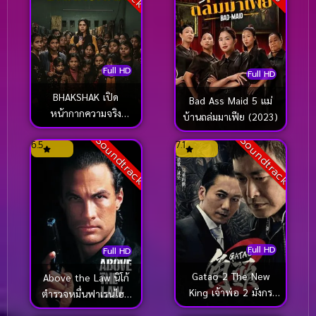
Full HD
Full HD
BHAKSHAK เปิด
Bad Ass Maid 5 แม่
หน้ากากความจริง
บ้านถล่มมาเฟีย (2023)
(2024)
Soundtrack
Soundtrack
6.5
7.1
Full HD
Full HD
Gatao 2 The New
Above the Law นิโก้
King เจ้าพ่อ 2 มังกร
ตำรวจหมื่นฟาเรนไฮต์
ผงาด (2018)
(1988)