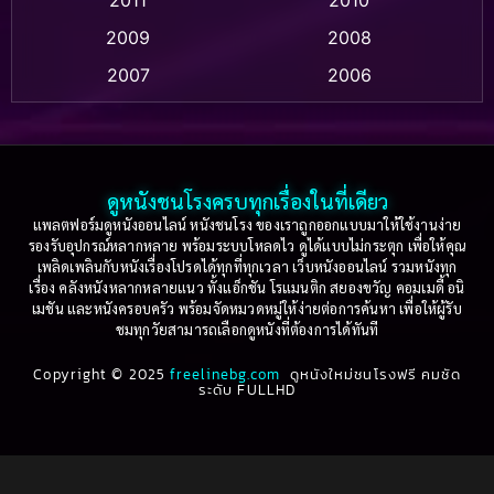
Apple TV+
(318)
2009
2008
Based on a True Story สร้างจากเรื่องจริง
(2)
2007
2006
Based on a True Story เรื่องจริง
(73)
2005
2004
2003
2002
Based on a True Story เรื่องจริง
(36)
2001
2000
ดูหนังชนโรงครบทุกเรื่องในที่เดียว
Based on Novel
(16)
1999
1998
แพลตฟอร์มดูหนังออนไลน์ หนังชนโรง ของเราถูกออกแบบมาให้ใช้งานง่าย
รองรับอุปกรณ์หลากหลาย พร้อมระบบโหลดไว ดูได้แบบไม่กระตุก เพื่อให้คุณ
Betrayal
(1)
1997
1996
เพลิดเพลินกับหนังเรื่องโปรดได้ทุกที่ทุกเวลา เว็บหนังออนไลน์ รวมหนังทุก
เรื่อง คลังหนังหลากหลายแนว ทั้งแอ็กชัน โรแมนติก สยองขวัญ คอมเมดี้ อนิ
1995
1994
เมชัน และหนังครอบครัว พร้อมจัดหมวดหมู่ให้ง่ายต่อการค้นหา เพื่อให้ผู้รับ
Biography
(3)
ชมทุกวัยสามารถเลือกดูหนังที่ต้องการได้ทันที
1993
1992
Biography ชีวประวัติ
(61)
Copyright © 2025
1991
freelinebg.com
ดูหนังใหม่ชนโรงฟรี คมชัด
1990
ระดับ FULLHD
1989
1988
Biography ชีวิตจริง
(78)
1987
1986
Black Comedy
(16)
1985
1984