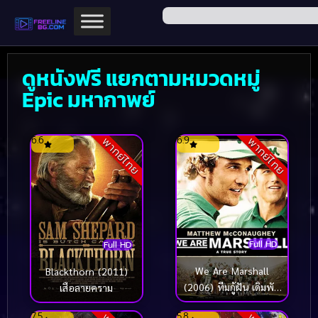
ดูหนังฟรี แยกตามหมวดหมู่
Epic มหากาพย์
6.6
6.9
พากย์ไทย
พากย์ไทย
Full HD
Full HD
We Are Marshall
Blackthorn (2011)
(2006) ทีมกู้ฝัน เดิมพัน
เสือลายคราม
เกียรติยศ
7.5
5.8