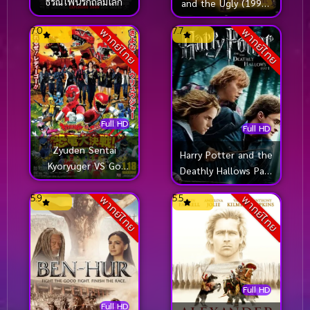
ธรณีไฟนรกถล่มโลก
and the Ugly (1996)
มือปืนเพชรตัดเพชร
7.0
7.7
พากย์ไทย
พากย์ไทย
Full HD
Full HD
Zyuden Sentai
Harry Potter and the
Kyoryuger VS Go
Deathly Hallows Part
Busters Dinosaur
1 (2010) แฮร์รี่ พอต
Great Battle! (2014)
5.9
5.5
พากย์ไทย
พากย์ไทย
เตอร์ กับ เครื่องราง
เคียวริวเจอร์ ปะทะ โก
ยมฑูต ตอน 1
บัสเตอร์
Full HD
Full HD