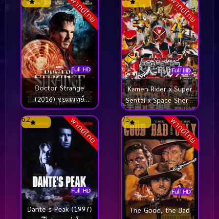
พากย์ไทย
พากย์ไทย
Full HD
Full HD
Doctor Strange
Kamen Rider x Super
(2016) จอมเวทย์
Sentai x Space Sheriff
มหากาฬ
Super Hero Taisen Z
6.2
7.5
พากย์ไทย
พากย์ไทย
(2013) มาสค์ไรเดอร์ x
ซูเปอร์เซนไท x ตำรวจ
อวกาศ ซูเปอร์ฮีโร่ไทเซน
Z
Full HD
Full HD
Dante s Peak (1997)
The Good, the Bad