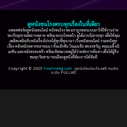
Based on a True Story เรื่องจริง
(36)
2005
2004
2003
2002
Based on a True Story เรื่องจริง
(74)
2001
2000
ดูหนังชนโรงครบทุกเรื่องในที่เดียว
Based on Novel
(16)
1999
1998
แพลตฟอร์มดูหนังออนไลน์ หนังชนโรง ของเราถูกออกแบบมาให้ใช้งานง่าย
รองรับอุปกรณ์หลากหลาย พร้อมระบบโหลดไว ดูได้แบบไม่กระตุก เพื่อให้คุณ
Betrayal
(1)
1997
1996
เพลิดเพลินกับหนังเรื่องโปรดได้ทุกที่ทุกเวลา เว็บหนังออนไลน์ รวมหนังทุก
เรื่อง คลังหนังหลากหลายแนว ทั้งแอ็กชัน โรแมนติก สยองขวัญ คอมเมดี้ อนิ
1995
1994
เมชัน และหนังครอบครัว พร้อมจัดหมวดหมู่ให้ง่ายต่อการค้นหา เพื่อให้ผู้รับ
Biography
(3)
ชมทุกวัยสามารถเลือกดูหนังที่ต้องการได้ทันที
1993
1992
Biography ชีวประวัติ
(61)
Copyright © 2025
1991
freelinebg.com
ดูหนังใหม่ชนโรงฟรี คมชัด
1990
ระดับ FULLHD
1989
1988
Biography ชีวิตจริง
(78)
1987
1986
Black Comedy
(16)
1985
1984
Classic คลาสสิค
(1)
1983
1982
1981
1980
Classic หนังคลาสสิก
(22)
1979
1978