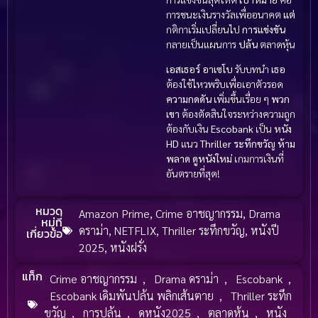
การชนะเงินรางวัลเพื่ออนาคต
แต่
กติกาเริ่มเปลี่ยนไป
การแข่งขัน
กลายเป็นแผนการ
ปล้น
ตลาดหุ้น
เอสเธอร์ อาเซโบ
รับบทนำ
เธอ
ต้องใช้ไหวพริบเพื่อเอาตัวรอด
ความกดดัน
เพิ่มขึ้นเรื่อย ๆ
พวก
เขา
ต้องตัดสินใจระหว่างความถูก
ต้องกับเงิน
Escobank
เป็น
หนัง
HD
แนว
Thriller ระทึกขวัญ
ห้าม
พลาด
ดูหนังใหม่
เกมการเงินที่
อันตรายที่สุด!
หมวด
Amazon Prime
,
Crime อาชญากรรม
,
Drama
หมู่ที่
ดราม่า
,
NETFLIX
,
Thriller ระทึกขวัญ
,
หนังปี
เกี่ยวข้อ
2025
,
หนังฝรั่ง
แท็ก
Crime อาชญากรรม
,
Drama ดราม่า
,
Escobank
,
Escobank เดิมพันปล้น พลิกเส้นตาย
,
Thriller ระทึก
ขวัญ
,
การปล้น
,
ดูหนัง2025
,
ตลาดหุ้น
,
หนัง