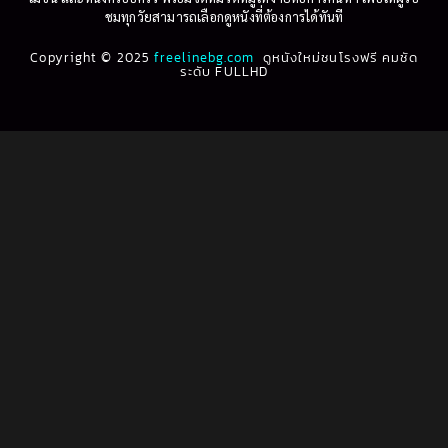
Biography
(3)
ชมทุกวัยสามารถเลือกดูหนังที่ต้องการได้ทันที
1993
1992
Biography ชีวประวัติ
(61)
Copyright © 2025
1991
freelinebg.com
ดูหนังใหม่ชนโรงฟรี คมชัด
1990
ระดับ FULLHD
1989
1988
Biography ชีวิตจริง
(78)
1987
1986
Black Comedy
(16)
1985
1984
Classic คลาสสิค
(1)
1983
1982
1981
1980
Classic หนังคลาสสิก
(262)
1979
1978
Classic หนังคลาสสิก
(22)
1977
1976
Classic หนังคลาสสิก
(46)
1975
1974
1973
1972
Comedy คอมเมดี้
(1)
1971
1970
Comedy ตลก
(1,060)
1969
1968