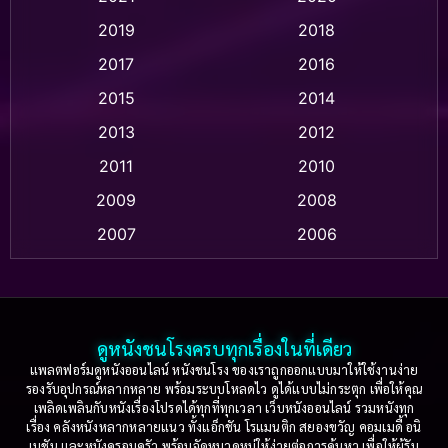
2019
2018
Animation แอนิเมชัน
(1)
2017
2016
Anthology
(2)
2015
2014
Apple TV
(20)
2013
2012
2011
2010
Apple TV+
(318)
2009
2008
Based on a True Story สร้างจากเรื่องจริง
(2)
2007
2006
Based on a True Story เรื่องจริง
(36)
2005
2004
2003
2002
Based on a True Story เรื่องจริง
(74)
2001
2000
ดูหนังชนโรงครบทุกเรื่องในที่เดียว
Based on Novel
(16)
1999
1998
แพลตฟอร์มดูหนังออนไลน์ หนังชนโรง ของเราถูกออกแบบมาให้ใช้งานง่าย
รองรับอุปกรณ์หลากหลาย พร้อมระบบโหลดไว ดูได้แบบไม่กระตุก เพื่อให้คุณ
Betrayal
(1)
1997
1996
เพลิดเพลินกับหนังเรื่องโปรดได้ทุกที่ทุกเวลา เว็บหนังออนไลน์ รวมหนังทุก
เรื่อง คลังหนังหลากหลายแนว ทั้งแอ็กชัน โรแมนติก สยองขวัญ คอมเมดี้ อนิ
1995
1994
เมชัน และหนังครอบครัว พร้อมจัดหมวดหมู่ให้ง่ายต่อการค้นหา เพื่อให้ผู้รับ