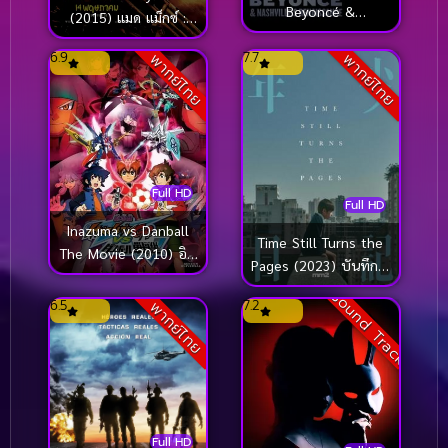
Beyoncé &
(2015) แมด แม็กซ์ :
Nashville’s
ถนนโลกันตร์
6.9
7.7
Renaissance (2024)
พากย์ไทย
พากย์ไทย
Full HD
Full HD
Inazuma vs Danball
Time Still Turns the
The Movie (2010) อิน
Pages (2023) บันทึกใจ
าซึมะ ปะทะ ดันบอลเซ
สลายจากชายตัวน้อย
Sound Track
นกิ เดอะมูฟวี่
6.5
7.2
พากย์ไทย
Full HD