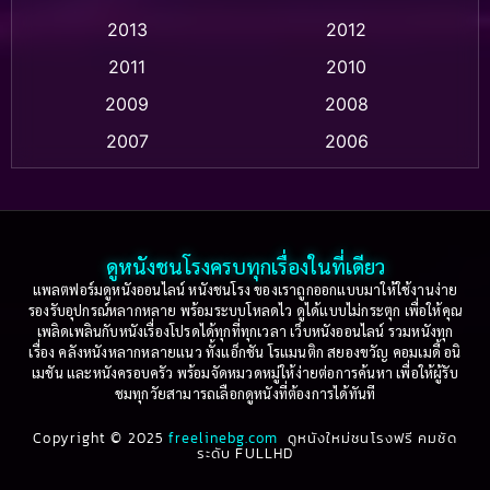
Apple TV
(20)
2013
2012
2011
2010
Apple TV+
(318)
2009
2008
Based on a True Story สร้างจากเรื่องจริง
(2)
2007
2006
Based on a True Story เรื่องจริง
(36)
2005
2004
2003
2002
Based on a True Story เรื่องจริง
(74)
2001
2000
ดูหนังชนโรงครบทุกเรื่องในที่เดียว
Based on Novel
(16)
1999
1998
แพลตฟอร์มดูหนังออนไลน์ หนังชนโรง ของเราถูกออกแบบมาให้ใช้งานง่าย
รองรับอุปกรณ์หลากหลาย พร้อมระบบโหลดไว ดูได้แบบไม่กระตุก เพื่อให้คุณ
Betrayal
(1)
1997
1996
เพลิดเพลินกับหนังเรื่องโปรดได้ทุกที่ทุกเวลา เว็บหนังออนไลน์ รวมหนังทุก
เรื่อง คลังหนังหลากหลายแนว ทั้งแอ็กชัน โรแมนติก สยองขวัญ คอมเมดี้ อนิ
1995
1994
เมชัน และหนังครอบครัว พร้อมจัดหมวดหมู่ให้ง่ายต่อการค้นหา เพื่อให้ผู้รับ
Biography
(3)
ชมทุกวัยสามารถเลือกดูหนังที่ต้องการได้ทันที
1993
1992
Biography ชีวประวัติ
(61)
Copyright © 2025
1991
freelinebg.com
ดูหนังใหม่ชนโรงฟรี คมชัด
1990
ระดับ FULLHD
1989
1988
Biography ชีวิตจริง
(78)