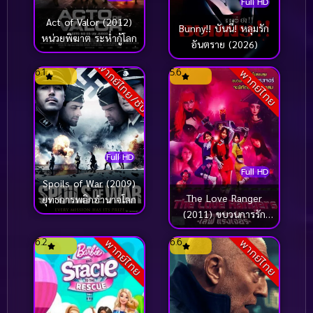
Full HD
Act of Valor (2012)
Bunny!! บันนี่! หลุมรัก
หน่วยพิฆาต ระห่ำกู้โลก
อันตราย (2026)
พากย์ไทย/ซับ
6.1
5.6
พากย์ไทย
Full HD
Full HD
Spoils of War (2009)
The Love Ranger
ยุทธการพลิกอำนาจโลก
(2011) ขบวนการรัก
ทะลุโลก
6.2
6.6
พากย์ไทย
พากย์ไทย