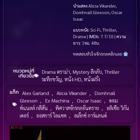
นำแสดง
Alicia Vikander,
Domhnall Gleeson, Oscar
Isaac
แนวหนัง:
Sci-Fi, Thriller,
Drama |
IMDb:
7.7/10 |
ความ
ยาว:
1ชม. 48น.
ทดสอบหัวใจจักรกลคลิกเลย
หมวดหมู่ที่
Drama ดราม่า
,
Mystery ลึกลับ
,
Thriller
เกี่ยวข้อ
ระทึกขวัญ
,
หนัง HD
,
หนังฝรั่ง
แท็ก
Alex Garland
,
Alicia Vikander
,
Domhnall
Gleeson
,
Ex Machina
,
Oscar Isaac
,
ดอม
ห์แนลล์ กลีสัน
,
พิศวาสจักรกลอันตราย
,
อลิเซีย วิกัน
เดอร์
,
ออสการ์ ไอแซค
,
อเล็กซ์ การ์แลนด์