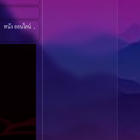
1985
1984
Biography ชีวประวัติ
(61)
1983
1982
1981
1980
,
หนัง ออนไลน์
,
Biography ชีวิตจริง
(78)
1979
1978
Black Comedy
(16)
1977
1976
Classic คลาสสิค
(1)
1975
1974
1973
1972
Classic หนังคลาสสิก
1971
1970
(22)
1969
1968
Classic หนังคลาสสิก
1964
1963
(46)
1962
1960
Classic หนังคลาสสิก
1956
1954
(262)
1950
1940
Comedy คอมเมดี้
(1)