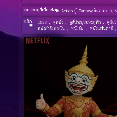
หมวดหมู่ที่เกี่ยวข้อ
Action บู๊
,
Fantasy จินตนาการ
,
M
แท็ก
2023
,
ดุหนัง
,
ดูสัประยุทธทะลุฟ้า
,
ดูสัป
หนังกำลังภายใน
,
หนังจีน
,
หนังแฟนตาซี