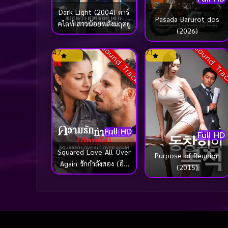
Dark Light (2004) ดาร์
Pasada Barurot dos
คไลท์ สาวน้อยพลังมฤตยู
(2026)
Sound Track
Sound Tra
4.7
7.1
Full HD
Full HD
Squared Love All Over
Purpose of Reunion
Again รักกำลังสอง (อีก
(2015)
แล้ว) (2022)