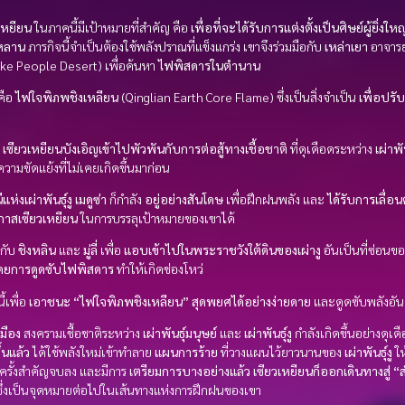
เหยียน
ในภาคนี้มีเป้าหมายที่สำคัญ คือ
เพื่อที่จะได้รับการแต่งตั้งเป็นศิษย์ผู้ยิ่ง
นหลาน
ภารกิจนี้จำเป็นต้องใช้พลังปราณที่แข็งแกร่ง เขาจึงร่วมมือกับ
เหล่าเยา
อาจารย์
e People Desert) เพื่อค้นหา
ไฟพิสดารในตำนาน
คือ
ไฟใจพิภพชิงเหลียน
(Qinglian Earth Core Flame) ซึ่งเป็นสิ่งจำเป็น
เพื่อปรั
เซียวเหยียนบังเอิญเข้าไปพัวพันกับการต่อสู้ทางเชื้อชาติ
ที่ดุเดือดระหว่าง
เผ่าพั
วามขัดแย้งที่ไม่เคยเกิดขึ้นมาก่อน
แห่งเผ่าพันธุ์งู เมดูซ่า
ก็กำลัง
อยู่อย่างสันโดษ
เพื่อฝึกฝนพลัง และ
ได้รับการเลื่อ
อกาสเซียวเหยียน
ในการบรรลุเป้าหมายของเขาได้
อกับ
ชิงหลิน
และ
มู่ลี่
เพื่อ
แอบเข้าไปในพระราชวังใต้ดินของเผ่างู
อันเป็นที่ซ่อนข
โดยการดูดซับไฟพิสดาร
ทำให้เกิดช่องโหว่
้เพื่อ
เอาชนะ “ไฟใจพิภพชิงเหลียน” สุดพยศได้อย่างง่ายดาย
และดูดซับพลังอันย
มือง
สงครามเชื้อชาติระหว่าง
เผ่าพันธุ์มนุษย์
และ
เผ่าพันธุ์งู
กำลังเกิดขึ้นอย่างดุเด
้นแล้ว
ได้ใช้พลังใหม่เข้าทำลาย
แผนการร้าย
ที่วางแผนไว้ยาวนานของ
เผ่าพันธุ์งู
ให
ู้ครั้งสำคัญจบลง และมีการ
เตรียมการบางอย่างแล้ว
เซียวเหยียนก็ออกเดินทางสู่ 
ึ่งเป็นจุดหมายต่อไปในเส้นทางแห่งการฝึกฝนของเขา