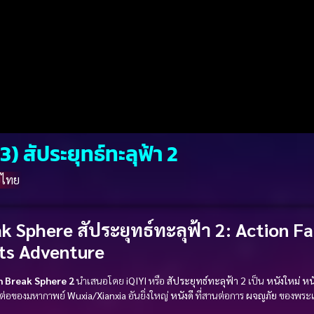
 สัประยุทธ์ทะลุฟ้า 2
์ไทย
k Sphere สัประยุทธ์ทะลุฟ้า 2
:
Action
Fa
ts
Adventure
h Break Sphere 2
นำเสนอโดย
iQIYI
หรือ
สัประยุทธ์ทะลุฟ้า 2
เป็น
หนังใหม่
หน
ต่อของมหากาพย์
Wuxia/Xianxia
อันยิ่งใหญ่
หนังดี
ที่สานต่อการ
ผจญภัย
ของพระเ