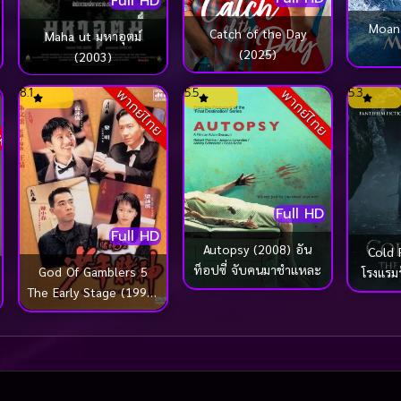
Full HD
Moana
Catch of the Day
Maha ut มหาอุตม์
(2025)
(2003)
ck
8.1
5.5
5.3
พากย์ไทย
พากย์ไทย
Full HD
Full HD
Autopsy (2008) อัน
Cold 
ท็อปซี่ จับคนมาชำแหละ
God Of Gamblers 5
โรงแรม
The Early Stage (1997)
คนตัดคน 5 ภาคพิเศษ
กำเนิดเกาจิ้ง