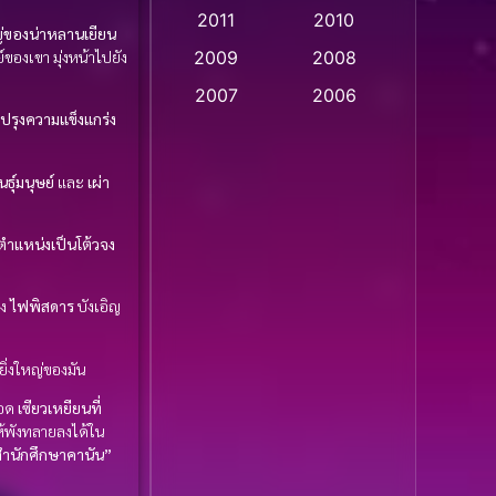
2011
2010
Apple TV
(20)
ใหญ่ของน่าหลานเยียน
ของเขา มุ่งหน้าไปยัง
2009
2008
Apple TV+
(318)
2007
2006
บปรุงความแข็งแกร่ง
Based on a True Story
2005
2004
สร้างจากเรื่องจริง
(2)
2003
2002
นธุ์มนุษย์
และ
เผ่า
2001
2000
Based on a True Story
เรื่องจริง
(36)
นตำแหน่งเป็นโต้วจง
1999
1998
1997
1996
Based on a True Story
อง
ไฟพิสดาร
บังเอิญ
เรื่องจริง
(74)
1995
1994
1993
1992
Based on Novel
(16)
ิ่งใหญ่ของมัน
1991
1990
ือด
เซียวเหยียนที่
Betrayal
(1)
้พังทลายลงได้ใน
1989
1988
“สำนักศึกษาคานัน”
Biography
(3)
1987
1986