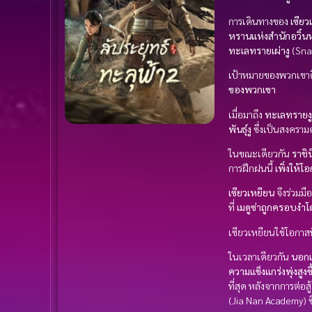
การเดินทางของ
เซียว
หรานแห่งสำนักอวิ๋
ทะเลทรายเผ่างู
(Snak
เป้าหมายของพวกเขา
ของพวกเขา
เมื่อมาถึง
ทะเลทรายงู
พันธุ์งู
ซึ่งเป็นสงครามค
ในขณะเดียวกัน
ราชินี
การฝึกฝนนี้
เพิ่งให้โ
เซียวเหยียน
จึงร่วมมื
ที่
เมดูซ่าถูกครอบงำ
เซียวเหยียนใช้โอกาสนี
ในเวลาเดียวกัน
นอกเ
ความแข็งแกร่งพุ่งสูงขึ
ที่สุด หลังจากการต่อส
(Jia Nan Academy) ซ