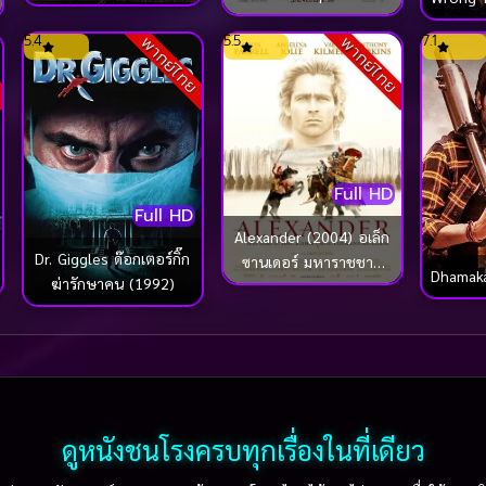
(2011) เอส.ไอ.ยู…กอง
ปล่อยให้ชวดรัก
ปราบร้ายหน่วยพิเศษลับ
5.4
5.5
7.1
พากย์ไทย
พากย์ไทย
ย
Full HD
Full HD
Alexander (2004) อเล็ก
Dr. Giggles ด๊อกเตอร์กิ๊ก
ซานเดอร์ มหาราชชาติ
Dhamaka
ฆ่ารักษาคน (1992)
นักรบ
ดูหนังชนโรงครบทุกเรื่องในที่เดียว