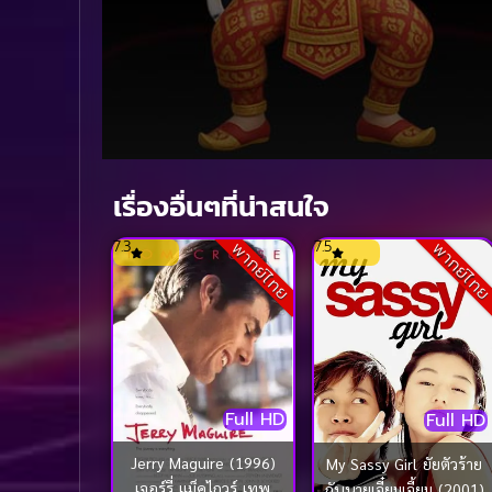
Volume
90%
เรื่องอื่นๆที่น่าสนใจ
7.3
7.5
พากย์ไทย
พากย์ไท
Full HD
Full HD
Jerry Maguire (1996)
My Sassy Girl ยัยตัวร้าย
เจอร์รี่ แม็คไกวร์ เทพ
กับนายเจี๋ยมเจี้ยม (2001)