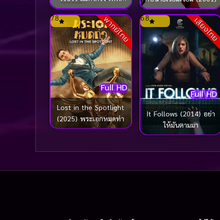
บุตรรักติดดิน
7.8
6.8
พากย์ไทย
เสียงไท
Full HD
Full HD
Lost in the Spotlight
It Follows (2014) อย่า
(2025) พระเอกหมดท่า
ให้มันตามมา