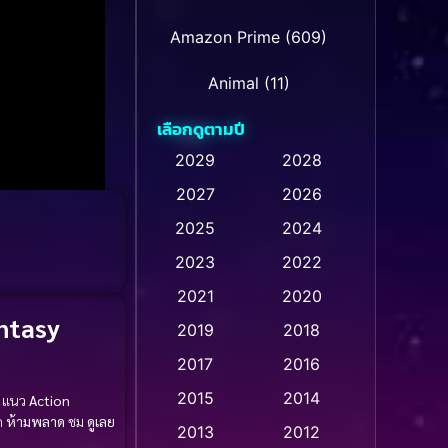
Amazon Prime
(609)
Animal
(11)
เลือกดูตามปี
Animation การ์ตูน
(235)
2029
2028
2027
2026
Animation การ์ตูน
(32)
2025
2024
Animation การ์ตูน
(28)
2023
2022
Animation อนิเมชั่น
(1)
2021
2020
ntasy
2019
2018
Animation แอนิเมชัน
(1)
2017
2016
Animation แอนิเมชั่น
(1)
2015
2014
แนว
Action
ด
ห้ามพลาด
ชม
ดูเลย
Anthology
(2)
2013
2012