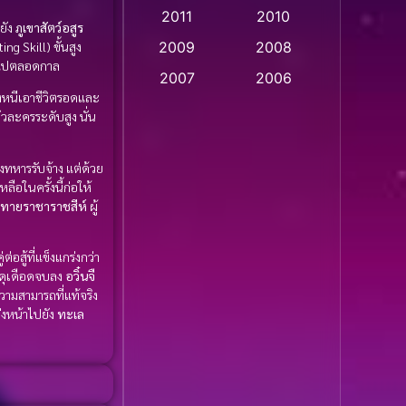
2011
2010
Apple TV
(20)
ยัง
ภูเขาสัตว์อสูร
ing Skill) ขั้นสูง
2009
2008
ขาไปตลอดกาล
Apple TV+
(318)
2007
2006
้องหนีเอาชีวิตรอดและ
Based on a True Story
2005
2004
วละครระดับสูง นั่น
สร้างจากเรื่องจริง
(2)
2003
2002
งทหารรับจ้าง แต่ด้วย
2001
2000
Based on a True Story
ลือในครั้งนี้ก่อให้
เรื่องจริง
(36)
1999
1998
าทายราชาราชสีห์
ผู้
1997
1996
Based on a True Story
เรื่องจริง
(74)
อสู้ที่แข็งแกร่งกว่า
1995
1994
นดุเดือดจบลง
อวิ๋นจื
1993
1992
วามสามารถที่แท้จริง
Based on Novel
(16)
ุ่งหน้าไปยัง
ทะเล
1991
1990
Betrayal
(1)
1989
1988
Biography
(3)
1987
1986