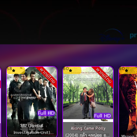
5.8
6.0
6.0
ย
พากย์ไทย
พากย์ไทย
Full HD
Full HD
SIU (Special
Along Came Polly
Investigation Unit)
(2004) กล้า ๆหน่อย อย่า
Wrong T