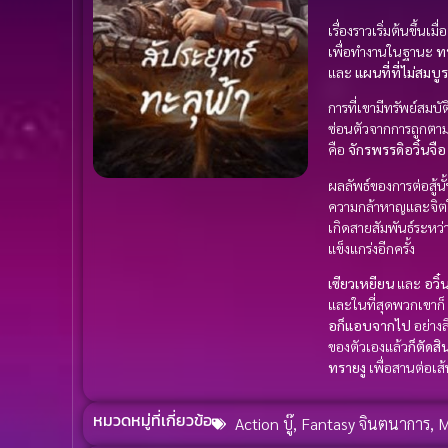
เรื่องราวเริ่มต้นขึ้นเมื่
เพื่อทำงานในฐานะ
ท
และ
แผนที่ที่ไม่สมบูร
การที่เขามีทรัพย์สมบัต
ซ่อนตัวจากการถูกตาม
คือ
จักรพรรดิอวิ๋นจือ
ผลลัพธ์ของการต่อสู้นั
ความกล้าหาญและจิตใจ
เกิดสายสัมพันธ์ระหว
แข็งแกร่งอีกครั้ง
เซียวเหยียน
และ
อวิ๋
และในที่สุดพวกเขาก็
อก็แอบจากไป
อย่างล
ของตัวเองแล้ว
ก็ตัดส
ทรายงู
เพื่อสานต่อเส้
หมวดหมู่ที่เกี่ยวข้อ
Action บู๊
,
Fantasy จินตนาการ
,
M