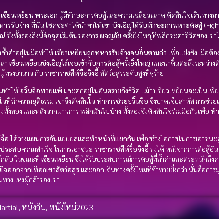
อ
เซียวเหยียน
พระเอก
ผู้มีทักษะการต่อสู้และความเฉลียวฉลาด ตัดสินใจเดินทางมา
หารรับจ้าง
ที่นั่น โชคชะตาได้นำพาให้เขา
บังเอิญได้รับทักษะการเหาะต่อสู้
(Fight
ณ์
ซึ่งทั้งสองสิ่งนี้คือจุดเริ่มต้นของการ
ผจญภัย
ครั้งยิ่งใหญ่ที่พลิกชะตาชีวิตของเ
ิล้ำค่าอยู่ในมือทำให้
เซียวเหยียนถูกทหารรับจ้างคนอื่นตามล่า
เพื่อแย่งชิง เมื่อต
ล่า
เซียวเหยียนบังเอิญได้เจอเข้ากับการต่อสู้ครั้งยิ่งใหญ่
และน่าตื่นตะลึงระหว่างตั
ผู้ทรงอำนาจ กับ
ราชาราชสีห์จื่อจิงอี้
สัตว์อสูรระดับสูงที่ดุร้าย
้นทำให้
อวิ๋นจือพ่ายแพ้
และตกอยู่ในอันตรายถึงชีวิต แม้ว่าเซียวเหยียนจะเป็นเพีย
ที่รักความยุติธรรม เขาจึงตัดสินใจ
ทำการช่วยอวิ๋นจือ
ซึ่งบาดเจ็บสาหัส การช่วยเห
่างทั้งสอง และหลังจากผ่านการ
พลิกผันไปบ้าง
ทั้งสองจึงตัดสินใจร่วมมือกันเพื่อ
ท้
นจือ
ได้วางแผนการอันแยบยลและ
ทําหน้าที่แยกกัน
เพื่อสร้างโอกาสในการเอาชนะคู่ต่
ประสบความสําเร็จ
ในการเอาชนะ
ราชาราชสีห์จื่อจิงอี้
ลงได้ หลังจากการต่อสู้อั
ึกลับ ในขณะที่
เซียวเหยียน
ซึ่งได้รับประสบการณ์การต่อสู้ที่ล้ำค่าและตระหนักถึงค
ินใจออกจากเทือกเขาสัตว์อสูร
และออกเดินทางครั้งใหม่ที่ท้าทายยิ่งกว่า นั่นคือการม
นทางแห่งผู้กล้าของเขา
artial
,
หนังจีน
,
หนังใหม่2023