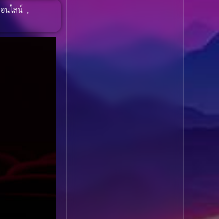
1985
1984
Biography ชีวประวัติ
ออนไลน์
,
(61)
1983
1982
1981
1980
Biography ชีวิตจริง
(78)
1979
1978
Black Comedy
(16)
1977
1976
Classic คลาสสิค
(1)
1975
1974
1973
1972
Classic หนังคลาสสิก
1971
1970
(22)
1969
1968
Classic หนังคลาสสิก
1964
1963
(46)
1962
1960
Classic หนังคลาสสิก
1956
1954
(262)
1950
1940
Comedy คอมเมดี้
(1)