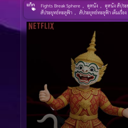
แท็ก
Fights Break Sphere
,
ดุหนัง
,
ดุหนัง สัประ
สัประยุทธ์ทะลุฟ้า
,
สัประยุทธ์ทะลุฟ้า เต็มเรื่อง