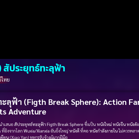
สัประยุทธ์ทะลุฟ้า
์ไทย
ทะลุฟ้า (Figth Break Sphere)
:
Action
Fa
ts
Adventure
นำเสนอ
สัประยุทธ์ทะลุฟ้า
Figth Break Sphere
ซึ่งเป็น
หนังใหม่
หนังจีน
หนังดัง
s
ที่อิงจากโลก
Wuxia/Xianxia
อันยิ่งใหญ่
หนังดี
ที่คอ
หนังกำลังภายใน
ไม่ควรพลา
หยียน
(Xiao Yan) ทหารรับจ้างผู้มากฝีมือ