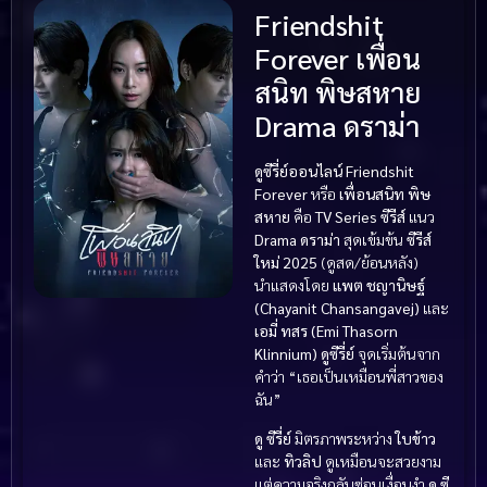
Friendshit
Forever เพื่อน
สนิท พิษสหาย
Drama ดราม่า
ดูซีรี่ย์ออนไลน์ Friendshit
Forever
หรือ
เพื่อนสนิท พิษ
สหาย
คือ
TV Series ซีรีส์
แนว
Drama ดราม่า
สุดเข้มข้น
ซีรีส์
ใหม่ 2025
(ดูสด/ย้อนหลัง)
นำแสดงโดย
แพต ชญานิษฐ์
(Chayanit Chansangavej)
และ
เอมี่ ทสร (Emi Thasorn
Klinnium)
ดูซีรี่ย์
จุดเริ่มต้นจาก
คำว่า “เธอเป็นเหมือนพี่สาวของ
ฉัน”
ดู ซีรี่ย์
มิตรภาพระหว่าง
ใบข้าว
และ
ทิวลิป
ดูเหมือนจะสวยงาม
แต่ความจริงกลับซ่อนเงื่อนงำ
ดู ซี