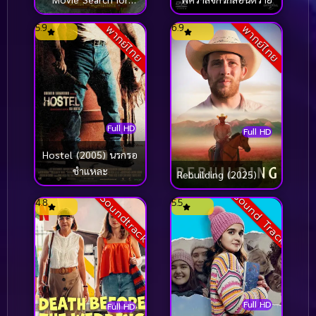
SquarePants (2025)
5.9
6.9
พากย์ไทย
พากย์ไทย
เดอะ สพันจ์บ็อบ มูฟวี่
ภารกิจตามหาสพันจ์
บ็อบ
Full HD
Full HD
Hostel (2005) นรกรอ
ชำแหละ
Rebuilding (2025)
Sound Track
Soundtrack
4.8
5.5
Full HD
Full HD