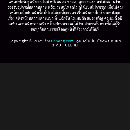
1999
1998
แพลตฟอร์มดูหนังออนไลน์ หนังชนโรง ของเราถูกออกแบบมาให้ใช้งานง่าย
รองรับอุปกรณ์หลากหลาย พร้อมระบบโหลดไว ดูได้แบบไม่กระตุก เพื่อให้คุณ
Betrayal
(1)
1997
1996
เพลิดเพลินกับหนังเรื่องโปรดได้ทุกที่ทุกเวลา เว็บหนังออนไลน์ รวมหนังทุก
เรื่อง คลังหนังหลากหลายแนว ทั้งแอ็กชัน โรแมนติก สยองขวัญ คอมเมดี้ อนิ
1995
1994
เมชัน และหนังครอบครัว พร้อมจัดหมวดหมู่ให้ง่ายต่อการค้นหา เพื่อให้ผู้รับ
Biography
(3)
ชมทุกวัยสามารถเลือกดูหนังที่ต้องการได้ทันที
1993
1992
Biography ชีวประวัติ
(61)
Copyright © 2025
1991
freelinebg.com
ดูหนังใหม่ชนโรงฟรี คมชัด
1990
ระดับ FULLHD
1989
1988
Biography ชีวิตจริง
(78)
1987
1986
Black Comedy
(16)
1985
1984
Classic คลาสสิค
(1)
1983
1982
1981
1980
Classic หนังคลาสสิก
(22)
1979
1978
Classic หนังคลาสสิก
(46)
1977
1976
Classic หนังคลาสสิก
(262)
1975
1974