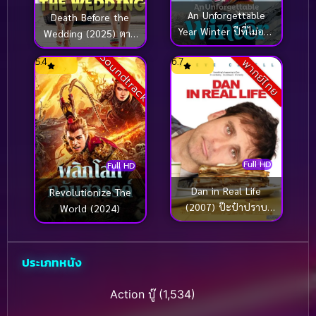
An Unforgettable
Death Before the
Year Winter ปีที่ไม่อาจ
Wedding (2025) ตาย
ลืมเลือน ฤดูหนาว
ก่อนแต่ง
Soundtrack
5.4
6.7
พากย์ไทย
(2023)
Full HD
Full HD
Dan in Real Life
Revolutionize The
(2007) ป๊ะป๋าปราบ
World (2024)
ป่วนก๊วนยกบ้าน
ประเภทหนัง
Action บู๊
(1,534)