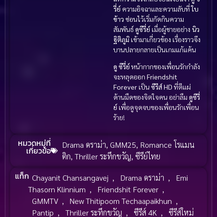
รี่ย์
ความอิจฉาและความลับที่
ใบ
ข้าว
ซ่อนไว้เริ่มกัดกินความ
สัมพันธ์
ดูซีรี่ย์
เมื่อผู้ชายอย่าง
นิว
ฐิติภูมิ
เข้ามาเกี่ยวข้อง เรื่องราวจึง
บานปลายกลายเป็นเกมแก้แค้น
ดู ซีรี่ย์
หน้ากากของเพื่อนรักกำลัง
จะหลุดออก
Friendshit
Forever
เป็น
ซีรีส์ HD
ที่ตีแผ่
ด้านมืดของจิตใจคน อย่าลืม
ดูซีรี่
ย์
เพื่อดูจุดจบของเพื่อนรักเพื่อน
ร้าย!
หมวดหมู่ที่
Drama ดราม่า
,
GMM25
,
Romance โรแมน
เกี่ยวข้อ
ติก
,
Thriller ระทึกขวัญ
,
ซีรีย์ไทย
แท็ก
Chayanit Chansangavej
,
Drama ดราม่า
,
Emi
Thasorn Klinnium
,
Friendshit Forever
,
GMMTV
,
New Thitipoom Techaapaikhun
,
Pantip
,
Thriller ระทึกขวัญ
,
ซีรีส์ 4K
,
ซีรีส์ใหม่