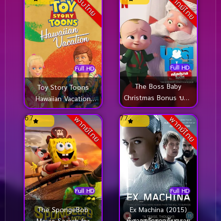
พากย์ไทย
ซับไทย
Full HD
Full HD
The Boss Baby
Toy Story Toons
Christmas Bonus บอส
Hawaiian Vacation
เบบี้ คริสต์มาสโบนัส
(2011)
6.7
7.7
พากย์ไทย
พากย์ไทย
(2022)
Full HD
Full HD
The SpongeBob
Ex Machina (2015)
Movie Search for
พิศวาสจักรกลอันตราย