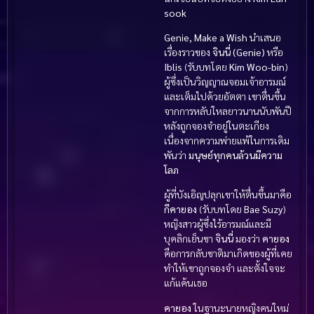
sook
Genie, Make a Wish
นำเสนอ
เรื่องราวของ
จินนี่ (Genie)
หรือ
Iblis
(รับบทโดย
Kim Woo-bin
)
ผู้ซึ่งเป็นวิญญาณจอมเจ้าอารมณ์
และเต็มไปด้วยอัตตา เขาตื่นขึ้น
จากการหลับใหลยาวนานนับพันปี
หลังถูกจองจำอยู่ในตะเกียง
เนื่องจากความพ่ายแพ้ในการเดิม
พันว่า
มนุษย์ทุกคนล้วนมีความ
โลภ
ผู้ที่บังเอิญปลุกเขาให้ตื่นขึ้นมาคือ
กีคายอง
(รับบทโดย
Bae Suzy
)
หญิงสาวผู้ซึ่งไร้อารมณ์และมี
บุคลิกเย็นชา
จินนี่
มองว่า
คายอง
คือการกลับชาติมาเกิดของผู้ที่เคย
ทำให้เขาถูกจองจำ และตั้งใจจะ
แก้แค้นเธอ
คายอง
ในฐานะนายหญิงคนใหม่