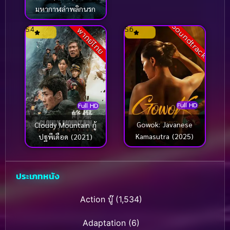
มหากาฬล่าพลิกนรก
Soundtrack
5.4
5.6
พากย์ไทย
Full HD
Full HD
Gowok: Javanese
Cloudy Mountain กู้
Kamasutra (2025)
ปฐพีเดือด (2021)
ประเภทหนัง
Action บู๊
(1,534)
Adaptation
(6)