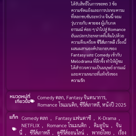
ได้รับสิทธิ์ในการขอพร 3 ข้อ
ความขัดแย้งและการปะทะคารม
ที่ตลกขบขันระหว่าง
จินนี่
จอม
วุ่นวายกับ
คายอง
ผู้เก็บกด
อารมณ์ ค่อย ๆ นำไปสู่
Romance
อันแปลกประหลาดที่เต็มไปด้วย
ความตึงเครียด
ซีรีส์เกาหลี
เรื่องนี้
ผสมผสานองค์ประกอบของ
Fantasy
และ
Comedy
เข้ากับ
Melodrama
ที่ลึกซึ้ง ทำให้ผู้ชม
ได้สำรวจความเป็นมนุษย์ อารมณ์
และความหมายที่แท้จริงของ
ความรัก
หมวดหมู่ที่
Comedy ตลก
,
Fantasy จินตนาการ
,
เกี่ยวข้อ
Romance โรแมนติก
,
ซีรีส์เกาหลี
,
หนังปี 2025
แท็ก
Comedy ตลก
,
Fantasy แฟนตาซี
,
K-Drama
,
NETFLIX
,
Romance โรแมนติก
,
คิมอูบิน
,
จิน
นี่
,
ซีรีส์เกาหลี
,
ดูซีรีส์ออนไลน์
,
พากย์ไทย
,
เรื่อง