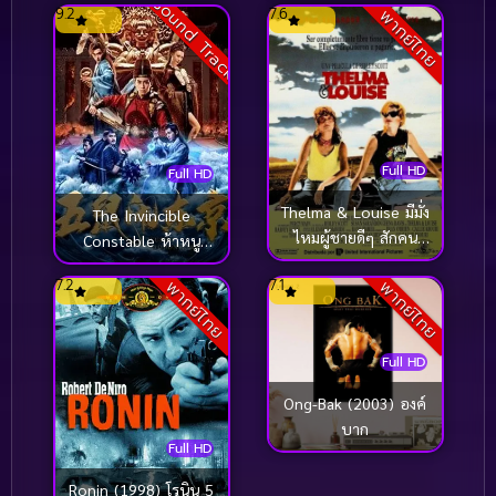
Sound Track
9.2
7.6
พากย์ไทย
Full HD
Full HD
Thelma & Louise มีมั่ง
The Invincible
ไหมผู้ชายดีๆ สักคน
Constable ห้าหนู
(1991)
คะนองกรุง (2022)
7.2
7.1
พากย์ไทย
พากย์ไทย
Full HD
Ong-Bak (2003) องค์
บาก
Full HD
Ronin (1998) โรนิน 5