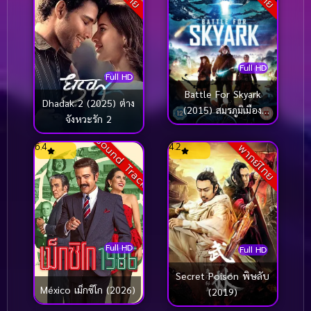
Full HD
Full HD
Battle For Skyark
Dhadak 2 (2025) ต่าง
(2015) สมรภูมิเมือง
จังหวะรัก 2
ลอยฟ้า
Sound Track
6.4
4.2
พากย์ไทย
Full HD
Full HD
Secret Poison พิษลับ
México เม็กซิโก (2026)
(2019)