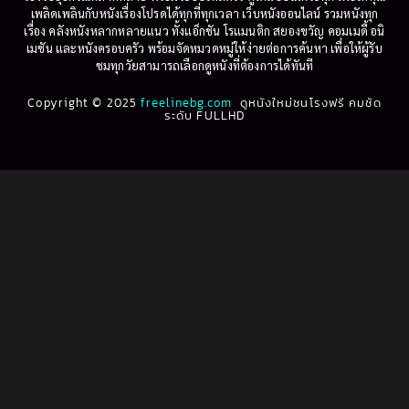
Betrayal
(1)
1997
1996
เพลิดเพลินกับหนังเรื่องโปรดได้ทุกที่ทุกเวลา เว็บหนังออนไลน์ รวมหนังทุก
เรื่อง คลังหนังหลากหลายแนว ทั้งแอ็กชัน โรแมนติก สยองขวัญ คอมเมดี้ อนิ
1995
1994
เมชัน และหนังครอบครัว พร้อมจัดหมวดหมู่ให้ง่ายต่อการค้นหา เพื่อให้ผู้รับ
Biography
(3)
ชมทุกวัยสามารถเลือกดูหนังที่ต้องการได้ทันที
1993
1992
Biography ชีวประวัติ
(61)
Copyright © 2025
1991
freelinebg.com
ดูหนังใหม่ชนโรงฟรี คมชัด
1990
ระดับ FULLHD
1989
1988
Biography ชีวิตจริง
(78)
1987
1986
Black Comedy
(16)
1985
1984
Classic คลาสสิค
(1)
1983
1982
1981
1980
Classic หนังคลาสสิก
(262)
1979
1978
Classic หนังคลาสสิก
(22)
1977
1976
Classic หนังคลาสสิก
(46)
1975
1974
1973
1972
Comedy คอมเมดี้
(1)