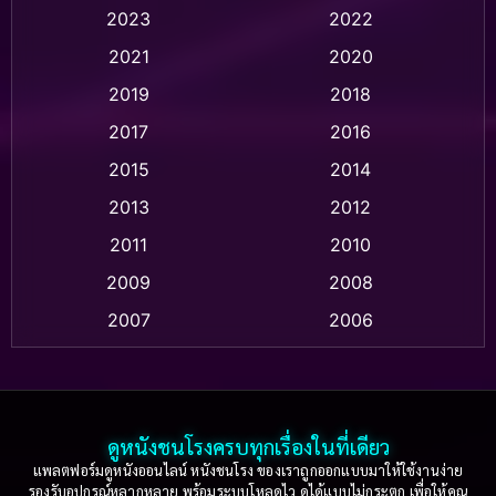
2023
2022
Animation แอนิเมชัน
(1)
2021
2020
2019
2018
Animation แอนิเมชั่น
(1)
2017
2016
Anthology
(2)
2015
2014
Apple TV
(20)
2013
2012
2011
2010
Apple TV+
(318)
2009
2008
Based on a True Story สร้างจากเรื่องจริง
(2)
2007
2006
Based on a True Story เรื่องจริง
(36)
2005
2004
2003
2002
Based on a True Story เรื่องจริง
(74)
2001
2000
ดูหนังชนโรงครบทุกเรื่องในที่เดียว
Based on Novel
(16)
1999
1998
แพลตฟอร์มดูหนังออนไลน์ หนังชนโรง ของเราถูกออกแบบมาให้ใช้งานง่าย
รองรับอุปกรณ์หลากหลาย พร้อมระบบโหลดไว ดูได้แบบไม่กระตุก เพื่อให้คุณ