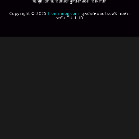
ชมทุกวัยสามารถเลือกดูหนังที่ต้องการได้ทันที
1993
1992
Biography ชีวประวัติ
(61)
Copyright © 2025
1991
freelinebg.com
ดูหนังใหม่ชนโรงฟรี คมชัด
1990
ระดับ FULLHD
1989
1988
Biography ชีวิตจริง
(78)
1987
1986
Black Comedy
(16)
1985
1984
Classic คลาสสิค
(1)
1983
1982
1981
1980
Classic หนังคลาสสิก
(22)
1979
1978
Classic หนังคลาสสิก
(46)
1977
1976
Classic หนังคลาสสิก
(262)
1975
1974
1973
1972
Comedy คอมเมดี้
(1)
1971
1970
Comedy ตลก
(1,060)
1969
1968
Comedy ตลก
(100)