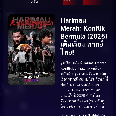
ครั้ง
Harimau
Merah: Konflik
Bermula (2025)
เต็มเรื่อง พากย์
ไทย!
ดูหนังออนไลน์
Harimau Merah:
Konflik Bermula
(
หลั่งเลือด
พยัคฆ์: ปฐมบทปมขัดแย้ง
)
เต็ม
เรื่อง พากย์ไทย HD
ได้แล้ววันนี้ที่
Netflix
! ภาพยนตร์
Action
Crime Thriller
จากประเทศ
มาเลเซีย
ปี 2025
กำกับโดย
ซิลเวอร์ ชุง
ที่จะพาผู้ชมดำดิ่งสู่
โลกอาชญากรรมและการหักหลัง
เรื่องราวของ
ฮาคิน (Hakin)
เจ้า