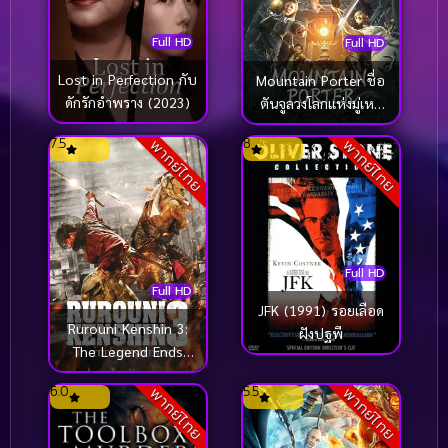
Full HD
Full HD
Lost in Perfection กับ
Mountain Porter ชื่อ
ดักรักอำพราง (2023)
ตันจูลวงโลกแห่งมู่เหย่
(2022)
7.5
8
พากย์ไทย
พากย์ไทย
Full HD
Full HD
JFK (1991) รอยเลือด
Rurouni Kenshin 3:
ฝังปฐพี
The Legend Ends
(2014) รูโรนิ เคนชิน
6.0
5.5
พากย์ไทย
พากย์ไทย
คนจริง โคตรซามูไร