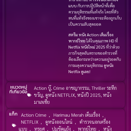
แบบ
กับการปฏิบัติหน้าที่เพื่อ
ความยุติธรรมที่แท้จริง โดยที่ตัว
ตนที่แท้จริงของเขาจะต้องถูกเก็บ
เป็นความลับสุดยอด
สตรีม
หนัง Action
เต็มเรื่อง
พากย์ไทย
ได้ในคุณภาพ
HD
ที่
Netflix
หนังใหม่ 2025
ที่ว่าด้วย
ภารกิจสุดอันตรายของตำรวจที่
ต้องเลือกระหว่างความอยู่รอดกับ
การผดุงความยุติธรรม
ดูหนัง
Netflix
ดูเลย!
หมวดหมู่
Action บู๊
,
Crime อาชญากรรม
,
Thriller ระทึก
ที่เกี่ยวข้อ
ขวัญ
,
ดูหนัง NETFLIX
,
หนังปี 2025
,
หนัง
มาเลเซีย
แท็ก
Action Crime
,
Harimau Merah เต็มเรื่อง
,
NETFLIX
,
ดูหนังออนไลน์
,
ตำรวจนอกเครื่อง
แบบ
,
ทรยศ
,
ปมขัดแย้ง
,
พากย์ไทย
,
หนัง