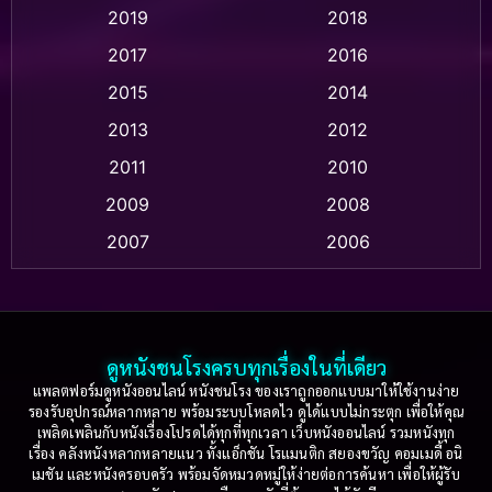
2019
2018
Animation แอนิเมชั่น
(1)
2017
2016
Anthology
(2)
2015
2014
Apple TV
(20)
2013
2012
2011
2010
Apple TV+
(318)
2009
2008
Based on a True Story สร้างจากเรื่องจริง
(2)
2007
2006
Based on a True Story เรื่องจริง
(36)
2005
2004
2003
2002
Based on a True Story เรื่องจริง
(74)
2001
2000
ดูหนังชนโรงครบทุกเรื่องในที่เดียว
Based on Novel
(16)
1999
1998
แพลตฟอร์มดูหนังออนไลน์ หนังชนโรง ของเราถูกออกแบบมาให้ใช้งานง่าย
รองรับอุปกรณ์หลากหลาย พร้อมระบบโหลดไว ดูได้แบบไม่กระตุก เพื่อให้คุณ
Betrayal
(1)
1997
1996
เพลิดเพลินกับหนังเรื่องโปรดได้ทุกที่ทุกเวลา เว็บหนังออนไลน์ รวมหนังทุก
เรื่อง คลังหนังหลากหลายแนว ทั้งแอ็กชัน โรแมนติก สยองขวัญ คอมเมดี้ อนิ
1995
1994
เมชัน และหนังครอบครัว พร้อมจัดหมวดหมู่ให้ง่ายต่อการค้นหา เพื่อให้ผู้รับ
Biography
(3)