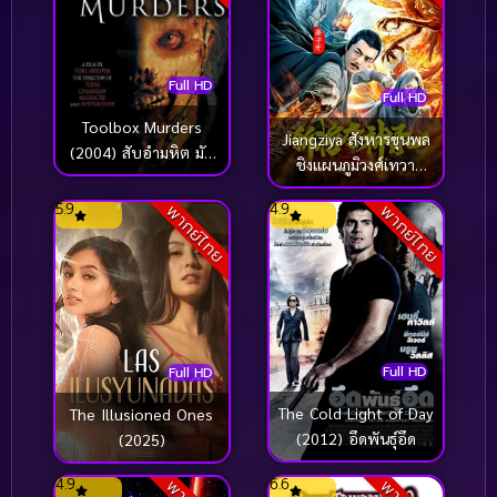
Full HD
Full HD
Toolbox Murders
Jiangziya สังหารขุนพล
(2004) สับอำมหิต มัน
ชิงแผนภูมิวงศ์เทวา
ไม่ใช่คน
(2025)
5.9
4.9
พากย์ไทย
พากย์ไทย
Full HD
Full HD
The Cold Light of Day
The Illusioned Ones
(2012) อึดพันธุ์อึด
(2025)
4.9
6.6